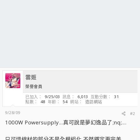
雲姬
榮譽會員
已加入
9/25/03
訊息
6,013
互動分數
31
點數
48
年齡
54
網站
造訪網站
9/28/09
#2
1000W Powersupply...真可說是夢幻逸品了;nq;...
只可惜線材的部分不是全模組化,不然鐵定更完美.