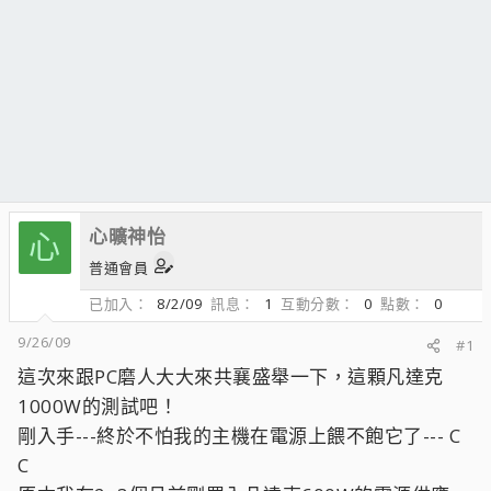
心曠神怡
心
普通會員
已加入
8/2/09
訊息
1
互動分數
0
點數
0
9/26/09
#1
這次來跟PC磨人大大來共襄盛舉一下，這顆凡達克
1000W的測試吧！
剛入手---終於不怕我的主機在電源上餵不飽它了--- C
C