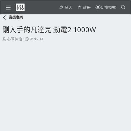
登入
註冊
切換模式
喜怒哀樂
剛入手的凡達克 勁電2 1000W
主
開
心曠神怡
9/26/09
題
始
發
日
起
期
人