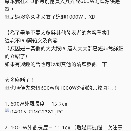
原本我在2~3個月前剛買入凡達克600W的電源供應
器，
但是過沒多久我又敗了這顆1000W….XD
【為了盡量不要太多與其他發表者的內容重複】
這次不PO開箱文及內容
（原因是－其他的大大跟PC磨人大大都已經非常詳細
的介紹了）
如果有興趣的話也可以到其他的論壇參觀一下
太多廢話了！
但也順便先來個600W與1000W外觀的比較圖吧！
1. 600W外觀長度－ 15.7㎝
2. 1000W外觀長度－ 16.1㎝ （還是再提醒一次注意