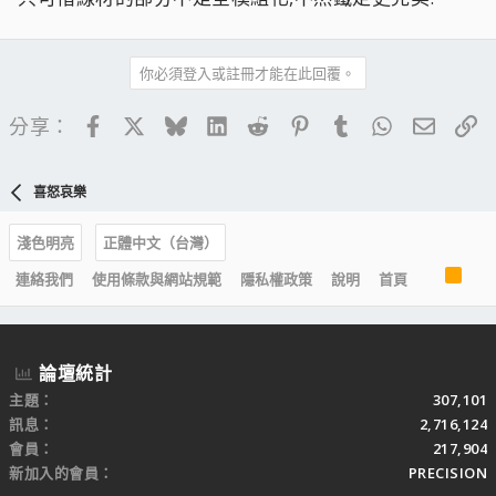
你必須登入或註冊才能在此回覆。
Facebook
X
Bluesky
LinkedIn
Reddit
Pinterest
Tumblr
WhatsApp
電子郵
連
分享：
喜怒哀樂
淺色明亮
正體中文（台灣）
R
連絡我們
使用條款與網站規範
隱私權政策
說明
首頁
S
S
論壇統計
主題
307,101
訊息
2,716,124
會員
217,904
新加入的會員
PRECISION