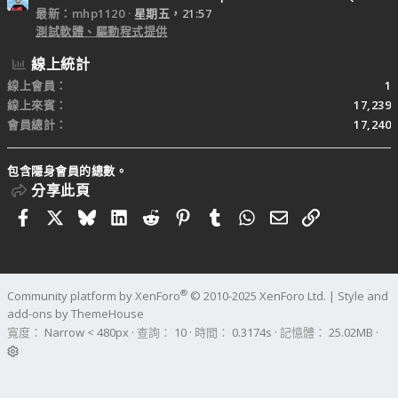
最新：mhp1120
星期五，21:57
測試軟體、驅動程式提供
線上統計
線上會員
1
線上來賓
17,239
會員總計
17,240
包含隱身會員的總數。
分享此頁
Facebook
X
Bluesky
LinkedIn
Reddit
Pinterest
Tumblr
WhatsApp
電子郵件
連結
®
Community platform by XenForo
© 2010-2025 XenForo Ltd.
|
Style and
add-ons by ThemeHouse
寬度
查詢
10
時間
0.3174s
記憶體
25.02MB