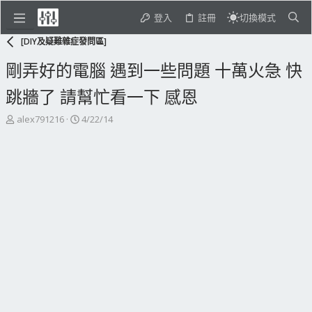
登入
註冊
切換模式
[DIY及疑難雜症發問區]
剛弄好的電腦 遇到一些問題 十萬火急 快
跳牆了 請幫忙看一下 感恩
主
開
alex791216
4/22/14
題
始
發
日
起
期
人