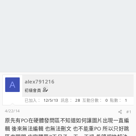
alex791216
A
初級會員
已加入
12/5/13
訊息
28
互動分數
0
點數
1
4/22/14
#1
原先有PO在硬體發問區不知道如何讓圖片出現一直編
輯 後來無法編輯 也無法刪文 也不能重PO 所以只好跳