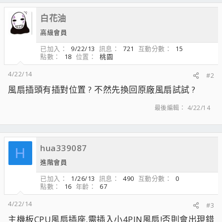
白花油
高級會員
已加入
9/22/13
訊息
721
互動分數
15
點數
18
位置
桃園
4/22/14
#2
風扇插頭有插對位置 ? 不然先換回原廠風扇試試 ?
最後編輯：
4/22/14
hua339087
H
進階會員
已加入
1/26/13
訊息
490
互動分數
0
點數
16
年齡
67
4/22/14
#3
主機板CPU風扇插座,需插入小4PIN風扇!否則會出現錯