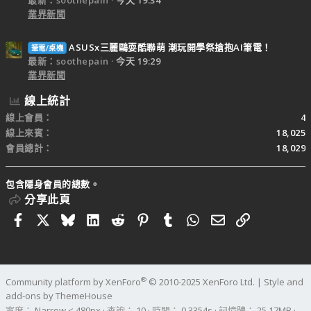
最新：soothepain
今天 19:34
業界新聞
ASUSx三麗鷗耍酷聯萌 潮玩開學祭搶抱AI筆電！
筆電/桌機
最新：soothepain
今天 19:29
業界新聞
線上統計
線上會員
4
線上來賓
18,025
會員總計
18,029
包含隱身會員的總數。
分享此頁
Facebook
X
Bluesky
LinkedIn
Reddit
Pinterest
Tumblr
WhatsApp
電子郵件
連結
®
Community platform by XenForo
© 2010-2025 XenForo Ltd.
|
Style and
add-ons by ThemeHouse
寬度
查詢
10
時間
0.3354s
記憶體
25.17MB