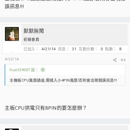
誤訊息!!!
默默無聞
初級會員
已加入
4/21/14
訊息
31
互動分數
0
點數
8
4/22/14
#4
hua339087 說：
主機板CPU風扇插座,需插入小4PIN風扇!否則會出現錯誤訊息!!!
主板CPU拱電只有8PIN的要怎麼辦？