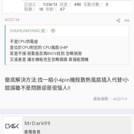
已加入
1/26/13
訊息
490
互動分數
0
點數
16
年齡
67
4/22/14
#6
SHUHUANYANG 說：
不是CPU供電座
是位於CPU附近的 CPU風扇小4P
若是不接 就看能否再BIOS找到 忽略偵測
又或者是 讓主機板完全忽略錯誤 直接能開機
徹底解決方法:找一組小4pin機殼散熱風扇插入代替!小
錯誤雖不是問題卻是很惱人!!
最後編輯：
4/22/14
MrDark99
進階會員