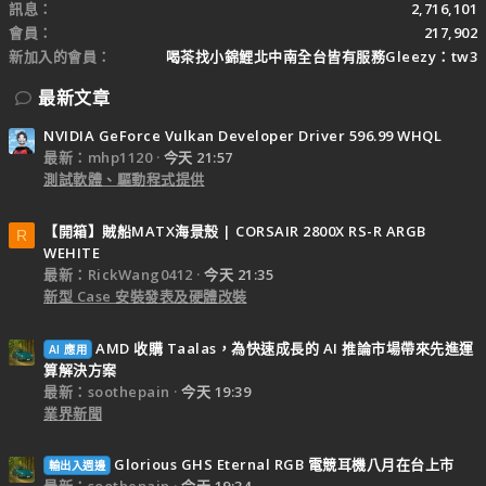
訊息
2,716,101
會員
217,902
新加入的會員
喝茶找小錦鯉北中南全台皆有服務Gleezy：tw3
最新文章
NVIDIA GeForce Vulkan Developer Driver 596.99 WHQL
最新：mhp1120
今天 21:57
測試軟體、驅動程式提供
【開箱】賊船MATX海景殼 | CORSAIR 2800X RS-R ARGB
R
WEHITE
最新：RickWang0412
今天 21:35
新型 Case 安裝發表及硬體改裝
AMD 收購 Taalas，為快速成長的 AI 推論市場帶來先進運
AI 應用
算解決方案
最新：soothepain
今天 19:39
業界新聞
Glorious GHS Eternal RGB 電競耳機八月在台上市
輸出入週邊