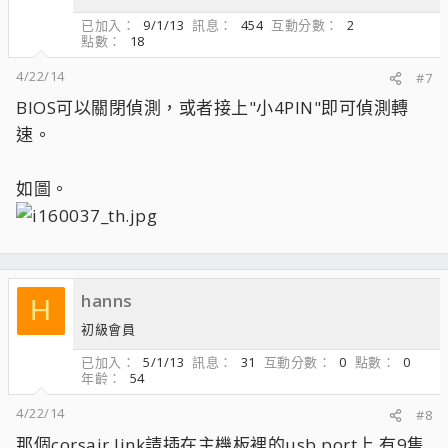
已加入
9/1/13
訊息
454
互動分數
2
點數
18
4/22/14
#7
BIOS可以關閉偵測，或者接上"小4PIN"即可偵測轉
速。
如圖。
hanns
H
初級會員
已加入
5/1/13
訊息
31
互動分數
0
點數
0
年齡
54
4/22/14
#8
那個corsair link請插在主機板裡的usb port上,有9隻