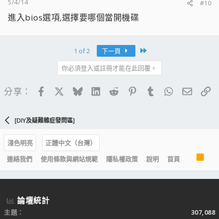
5/4/14
#10
進入bios選項,選擇要哪個當開機碟
Last
1 of 2
下一頁
你必須登入或註冊才能在此回覆。
Facebook
X
Bluesky
LinkedIn
Reddit
Pinterest
Tumblr
WhatsApp
電子郵
連
分享：
[DIY及疑難雜症發問區]
淺色明亮
正體中文（台灣）
R
連絡我們
使用條款與網站規範
隱私權政策
說明
首頁
S
S
論壇統計
主題
307,088