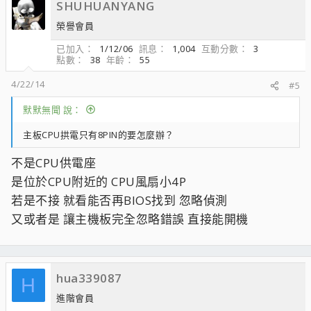
SHUHUANYANG
榮譽會員
已加入
1/12/06
訊息
1,004
互動分數
3
點數
38
年齡
55
4/22/14
#5
默默無聞 說：
主板CPU拱電只有8PIN的要怎麼辦？
不是CPU供電座
是位於CPU附近的 CPU風扇小4P
若是不接 就看能否再BIOS找到 忽略偵測
又或者是 讓主機板完全忽略錯誤 直接能開機
hua339087
H
進階會員