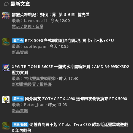
最新文章
霹靂英雄戰紀：刜伐世界─第３９章─搶先看
最新：lawrence11
今天 12:00
電玩 / 影視 / 音樂
RTX 5090 各式綑綁組合包再現, 買卡+卡+板+CPU
顯示卡
最新：soothepain
今天 10:55
新品資訊
XPG TRITON II 360SE 一體式水冷開箱評測：AMD R9 9950X3D2
壓力實測
最新：古代靈異雙頭戰象
昨天 17:40
新型散熱裝置 / 散熱膏
國外網友 ZOTAC RTX 4090 送修四次最後換來 RTX 5090
顯示卡
最新：Peter_Jian
昨天 13:03
新品資訊
硬體貴到買不起？Take-Two CEO 認為低延遲雲端遊戲
電玩/軟體
3 年內翻倍