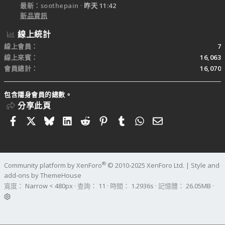
最新：soothepain
昨天 11:42
新品資訊
線上統計
線上會員
7
線上來賓
16,063
會員總計
16,070
包含隱身會員的總數。
分享此頁
Facebook
X
Bluesky
LinkedIn
Reddit
Pinterest
Tumblr
WhatsApp
電子郵件
®
Community platform by XenForo
© 2010-2025 XenForo Ltd.
|
Style and
add-ons by ThemeHouse
寬度
查詢
11
時間
1.2936s
記憶體
26.05MB