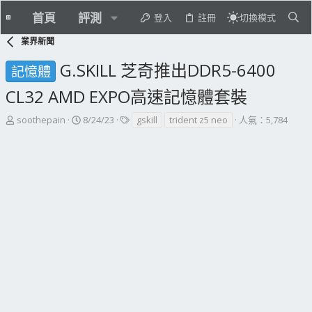
首頁
評測
新訊
新聞稿
AI 科技
登入
註冊
切換模式
業界新聞
G.SKILL 芝奇推出DDR5-6400
記憶體
CL32 AMD EXPO高速記憶體套裝
主
開
標
soothepain
8/24/23
gskill
trident z5 neo
人氣：5,784
題
始
籤
發
日
起
期
人