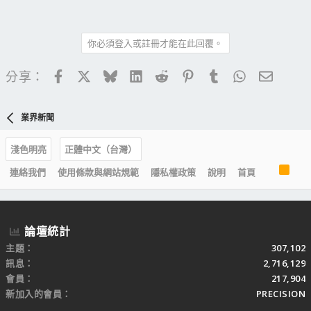
你必須登入或註冊才能在此回覆。
Facebook
X
Bluesky
LinkedIn
Reddit
Pinterest
Tumblr
WhatsApp
電子郵
分享：
業界新聞
淺色明亮
正體中文（台灣）
R
連絡我們
使用條款與網站規範
隱私權政策
說明
首頁
S
S
論壇統計
主題
307,102
訊息
2,716,129
會員
217,904
新加入的會員
PRECISION