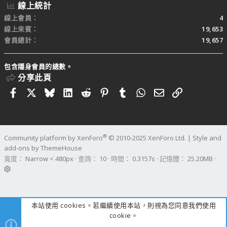
線上統計
線上會員
4
線上來賓
19,653
會員總計
19,657
包含隱身會員的總數。
分享此頁
Facebook
X
Bluesky
LinkedIn
Reddit
Pinterest
Tumblr
WhatsApp
電子郵件
連結
®
Community platform by XenForo
© 2010-2025 XenForo Ltd.
|
Style and
add-ons by ThemeHouse
寬度
查詢
10
時間
0.3157s
記憶體
25.20MB
本站使用 cookies。若繼續使用本站，則視為您同意我們使用
cookie。