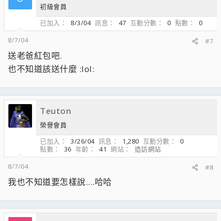
初級會員
已加入
8/3/04
訊息
47
互動分數
0
點數
0
8/7/04
#7
送老爸紅包吧.
也不知道該送什麼 :lol:
Teuton
榮譽會員
已加入
3/26/04
訊息
1,280
互動分數
0
點數
36
年齡
41
網站
造訪網站
8/7/04
#8
我也不知道要怎樣說....哈哈