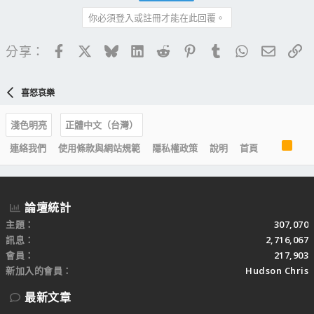
你必須登入或註冊才能在此回覆。
Facebook
X
Bluesky
LinkedIn
Reddit
Pinterest
Tumblr
WhatsApp
電子郵
連
分享：
喜怒哀樂
淺色明亮
正體中文（台灣）
R
連絡我們
使用條款與網站規範
隱私權政策
說明
首頁
S
S
論壇統計
主題
307,070
訊息
2,716,067
會員
217,903
新加入的會員
Hudson Chris
最新文章