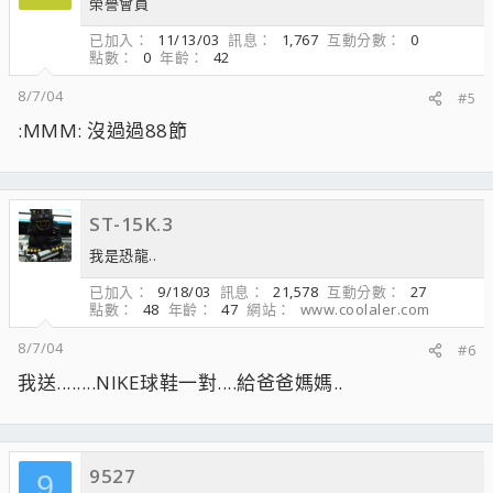
榮譽會員
已加入
11/13/03
訊息
1,767
互動分數
0
點數
0
年齡
42
8/7/04
#5
:MMM: 沒過過88節
ST-15K.3
我是恐龍..
已加入
9/18/03
訊息
21,578
互動分數
27
點數
48
年齡
47
網站
www.coolaler.com
8/7/04
#6
我送........NIKE球鞋一對....給爸爸媽媽..
9527
9