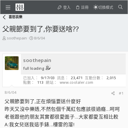
登入
註冊
切換模式
喜怒哀樂
父親節要到了,你要送啥??
主
開
soothepain
8/6/04
題
始
發
日
起
期
soothepain
人
full loading
已加入
9/17/03
訊息
23,471
互動分數
2,015
點數
113
網站
www.coolaler.com
8/6/04
#1
父親節要到了,正在煩惱要送什麼好
昨天又沒中樂透,不然包個千萬紅包應該很過癮...呵呵
老爸跟他的朋友其實都很愛面子...大家都愛互相比較
A:我女兒送我這手錶...樓雷的溜!