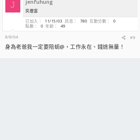
jenfuhung
J
奕塵富
已加入
11/15/03
訊息
780
互動分數
0
點數
0
年齡
49
8/8/04
#9
身為老爸我一定要陪蚅@，工作永在、錢途無量！