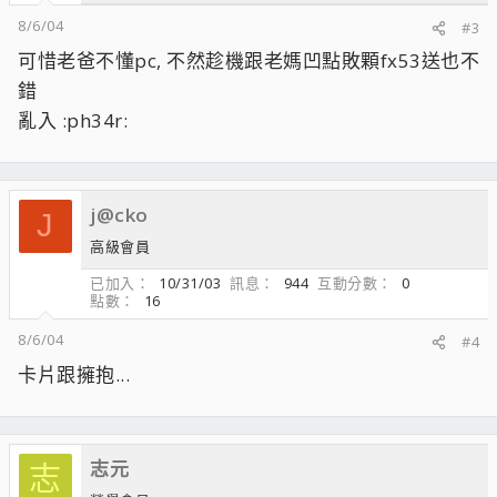
8/6/04
#3
可惜老爸不懂pc, 不然趁機跟老媽凹點敗顆fx53送也不
錯
亂入 :ph34r:
j@cko
J
高級會員
已加入
10/31/03
訊息
944
互動分數
0
點數
16
8/6/04
#4
卡片跟擁抱...
志元
志