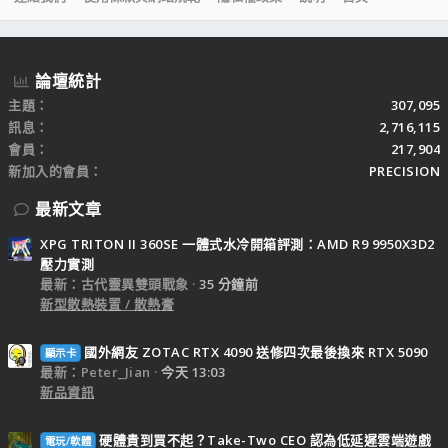
S
S
論壇統計
主題
307,095
訊息
2,716,115
會員
217,904
新加入的會員
PRECISION
最新文章
XPG TRITON II 360SE 一體式水冷開箱評測：AMD R9 9950X3D2
壓力實測
最新：古代靈異雙頭戰象
35 分鐘前
新型散熱裝置 / 散熱膏
國外網友 ZOTAC RTX 4090 送修四次最後換來 RTX 5090
顯示卡
最新：Peter_Jian
今天 13:03
新品資訊
硬體貴到買不起？Take-Two CEO 認為低延遲雲端遊戲
電玩/軟體