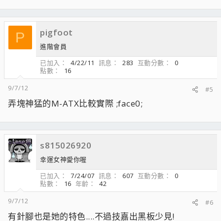
pigfoot
P
進階會員
已加入
4/22/11
訊息
283
互動分數
0
點數
16
9/7/12
#5
弄塊神猛的M-ATX比較實際 ;face0;
s815026920
幸運女神愛你喔
已加入
7/24/07
訊息
607
互動分數
0
點數
16
年齡
42
9/7/12
#6
有針腳也是她的特色....不過技嘉出黑板少見!