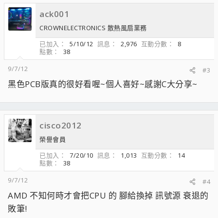
ack001
CROWNELECTRONICS 散熱風扇業務
已加入
5/10/12
訊息
2,976
互動分數
8
點數
38
9/7/12
#3
黑色PCB版真的很好看喔~個人喜好~感謝C大分享~
cisco2012
榮譽會員
已加入
7/20/10
訊息
1,013
互動分數
14
點數
38
9/7/12
#4
AMD 不知何時才會把CPU 的 腳給換掉 訊號源 衰退的
敗筆!