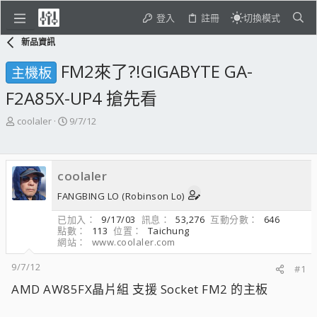
登入
註冊
切換模式
新品資訊
FM2來了?!GIGABYTE GA-
主機板
F2A85X-UP4 搶先看
主
開
coolaler
9/7/12
題
始
發
日
起
期
coolaler
人
FANGBING LO (Robinson Lo)
已加入
9/17/03
訊息
53,276
互動分數
646
點數
113
位置
Taichung
網站
www.coolaler.com
9/7/12
#1
AMD AW85FX晶片組 支援 Socket FM2 的主板