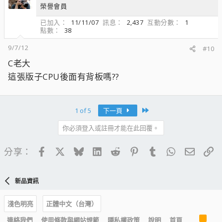
榮譽會員
已加入
11/11/07
訊息
2,437
互動分數
1
點數
38
9/7/12
#10
C老大
這張版子CPU後面有背板嗎??
Last
1 of 5
下一頁
你必須登入或註冊才能在此回覆。
Facebook
X
Bluesky
LinkedIn
Reddit
Pinterest
Tumblr
WhatsApp
電子郵
連
分享：
新品資訊
淺色明亮
正體中文（台灣）
R
連絡我們
使用條款與網站規範
隱私權政策
說明
首頁