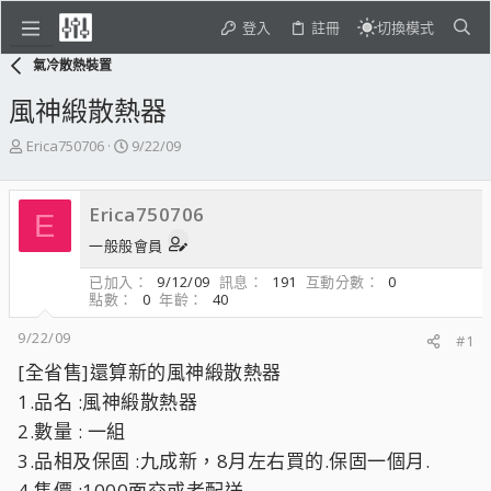
登入
註冊
切換模式
氣冷散熱裝置
風神緞散熱器
主
開
Erica750706
9/22/09
題
始
發
日
起
期
Erica750706
E
人
一般般會員
已加入
9/12/09
訊息
191
互動分數
0
點數
0
年齡
40
9/22/09
#1
[全省售]還算新的風神緞散熱器
1.品名 :風神緞散熱器
2.數量 : 一組
3.品相及保固 :九成新，8月左右買的.保固一個月.
4.售價 :1000面交或者配送