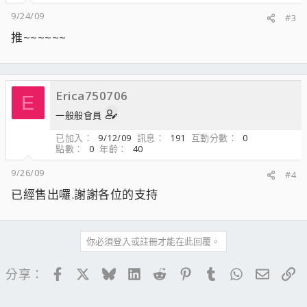
9/24/09
#3
推~~~~~~
Erica750706
E
一般般會員
已加入
9/12/09
訊息
191
互動分數
0
點數
0
年齡
40
9/26/09
#4
已經售出囉.謝謝各位的支持
你必須登入或註冊才能在此回覆。
Facebook
X
Bluesky
LinkedIn
Reddit
Pinterest
Tumblr
WhatsApp
電子郵
連
分享：