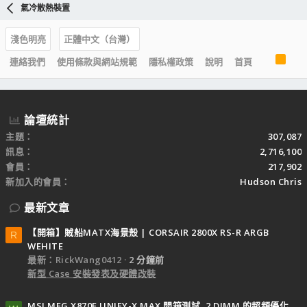
氣冷散熱裝置
淺色明亮
正體中文（台灣）
R
連絡我們
使用條款與網站規範
隱私權政策
說明
首頁
S
S
論壇統計
主題
307,087
訊息
2,716,100
會員
217,902
新加入的會員
Hudson Chris
最新文章
【開箱】賊船MATX海景殼 | CORSAIR 2800X RS-R ARGB
R
WEHITE
最新：RickWang0412
2 分鐘前
新型 Case 安裝發表及硬體改裝
MSI MEG X870E UNIFY-X MAX 開箱測試, 2 DIMM 的超頻優化