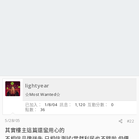
lightyear
☆Most Wanted☆
已加入
1/8/04
訊息
1,120
互動分數
0
點數
36
5/28/05
#22
其實樓主這篇還蠻用心的
不相信品牌迷失,只相信測試(當然利民也不錯啦,但價