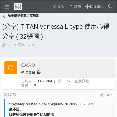
登入
註冊
切換模式
新型散熱裝置 / 散熱膏
[分享] TITAN Vanessa L-type 使用心得
分享 ( 32張圖 )
主
開
CASIO
5/27/05
題
始
發
日
起
期
CASIO
人
C
進階會員
已加入
11/26/04
訊息
123
互動分數
0
點數
0
5/28/05
#21
Originally posted by s0114
@May 28 2005, 03:20 AM
題外話..
您的記憶體好像是TEAM的嗎