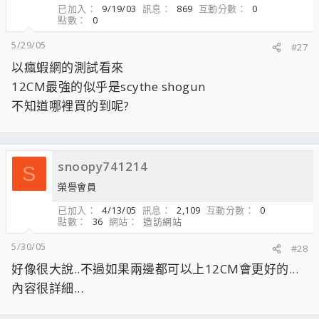
已加入
9/19/03
訊息
869
互動分數
0
點數
0
5/29/05
#27
以瘋蝦網的測試看來
12CM最強的似乎是scythe shogun
不知道哪裡買的到呢?
snoopy741214
S
榮譽會員
已加入
4/13/05
訊息
2,109
互動分數
0
點數
36
網站
造訪網站
5/30/05
#28
好像很大說..不過如果兩邊都可以上12CM會更好的...
內容很詳細...