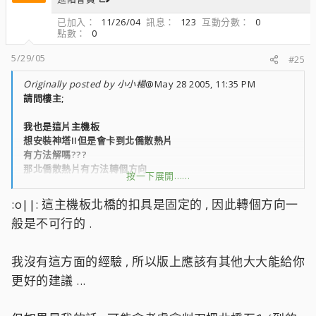
已加入
11/26/04
訊息
123
互動分數
0
點數
0
5/29/05
#25
Originally posted by 小小楊
@May 28 2005, 11:35 PM
請問樓主;
我也是這片主機板
想安裝神塔II但是會卡到北僑散熱片
有方法解嗎???
那北僑散熱片有方法轉個方向
按一下展開……
跟CPU平行嗎???
:o||: 這主機板北橋的扣具是固定的 , 因此轉個方向一
般是不可行的 .
我沒有這方面的經驗 , 所以版上應該有其他大大能給你
更好的建議 ...