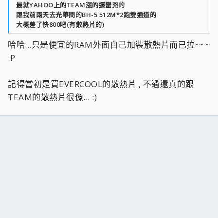
最就YAHOO上的TEAM漲的還蠻兇的
跟我前兩天去光華問的BH-5 512M*2跑雙通道的
大概差了快800吧(有散熱片的)
哈哈...只是便宜的RAM外面自己加裝散熱片而已拉~~~
:P
記得當初是買EVERCOOL的散熱片 , 不過還真的跟
TEAM的散熱片很像... :)