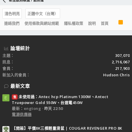
新型散熱裝置 / 散熱膏
淺色明亮
正體中文（台灣）
R
連絡我們
使用條款與網站規範
隱私權政策
說明
首頁
S
S
論壇統計
主題
307,070
訊息
2,716,067
會員
217,903
新加入的會員
Hudson Chris
最新文章
未使用過：Antec hcp Platinum 1300W、Antect
售
E
Truepower Gold 550W、台達電450W
最新：engtong
昨天 22:50
電源供應器
【開箱】平價8K三模輕量滑鼠 | COUGAR REVENGER PRO 8K