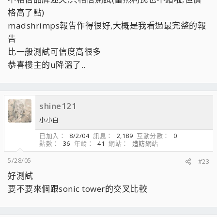
格高了點)
madshrimps報告作得很好,大概是我看過最完整的報
告
比一般測試可信度高很多
恭喜樓主的u降溫了..
shine121
小小白
已加入
8/2/04
訊息
2,189
互動分數
0
點數
36
年齡
41
網站
造訪網站
5/28/05
#23
好測試
要不要來個跟sonic tower的交叉比較