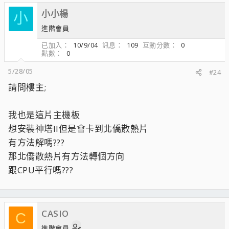
小小楊
小
進階會員
已加入
10/9/04
訊息
109
互動分數
0
點數
0
5/28/05
#24
請問樓主;
我也是這片主機板
想安裝神塔II但是會卡到北僑散熱片
有方法解嗎???
那北僑散熱片有方法轉個方向
跟CPU平行嗎???
CASIO
C
進階會員