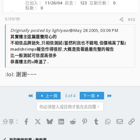
已加入
11/26/04
訊息
123
互動分數
0
點數
0
5/30/05
#30
Originally posted by lightyear
@May 28 2005, 03:09 PM
其實樓主這篇還蠻用心的
不相信品牌迷失,只相信測試(當然利民也不錯啦,但價格高了點)
madshrimps報告作得很好,大概是我看過最完整的報告
比一般測試可信度高很多
恭喜樓主的u降溫了..
:lol: 謝謝~~~
First
Last
上一頁
3 of 4
下一頁
你必須登入或註冊才能在此回覆。
Facebook
X
Bluesky
LinkedIn
Reddit
Pinterest
Tumblr
WhatsApp
電子郵
連
分享：