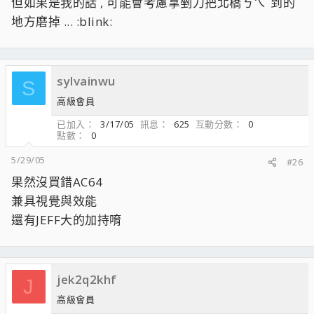
但如果是我的話 , 可能會考慮拿剉刀把北橋ㄎㄟˊ到的
地方磨掉 ... :blink:
sylvainwu
S
高級會員
已加入
3/17/05
訊息
625
互動分數
0
點數
0
5/29/05
#26
果然沒買錯AC64
兼具視覺與效能
還有JEFF大的加持唷
jek2q2khf
J
高級會員