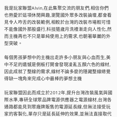
我是玩家聯盟Alvin,在此集聚交流的朋友們,相信你們
也熱愛於這項休閒興趣,瀏覽國外眾多改裝論壇,都會看
見令人咋舌的改裝範例,相較於台灣的改裝市場較可惜
不能像國外那般盛行,科技隨歲月洗禮漸走向人性化,然
而主機再也不只是單純使用上的需求,也朝著華麗的外
型突破。
每個男孩夢想中的主機出走許多小朋友與心血而生,美
中不足的遺憾是側板打開會發現凌亂五顏六色的線材,
因此成就了整線的需求,線材不論多麼的隱藏整線總覺
得缺一塊角來完成心中最棒的夢想主機
玩家聯盟因此而成立於2012年,提升台灣改裝風氣與國
際水準,專研全球眾品牌電源供應器之電源線材,台灣各
通路都能見到眾廠牌販售的電源延長線,但無法接受玩
家的客製化,單存只是延長延伸的效果,並無法直接取代