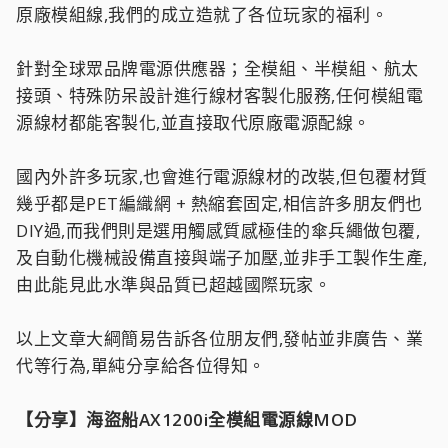
原廠模組線,我們的成立造就了各位玩家的福利。
針對全球眾品牌電源供應器；全模組、半模組、航太
接頭、特殊防呆設計進行線材客製化服務,任何模組電
源線材都能客製化,並直接取代原廠電源配線。
國內外許多玩家,也會進行電源線材的改裝,但包覆材質
幾乎都是PET編織網 + 熱縮套固定,相信許多朋友們也
DIY過,而我們則是選用觸感質感極佳的傘兵繩做包覆,
及自動化機械設備直接與端子加壓,並非手工製作生產,
由此能見此水準與品質已超越國際玩家。
以上文章大綱簡易告訴各位朋友們,發帖並非廣告、業
代等行為,單純分享給各位得知。
【分享】海盜船AX1200i全模組電源線MOD