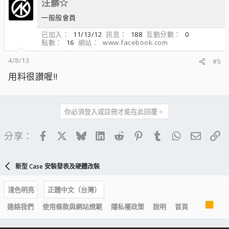
汪髒☆
一般般會員
已加入
11/13/12
訊息
188
互動分數
0
點數
16
網站
www.facebook.com
4/8/13
#5
用料很讚喔!!
你必須登入或註冊才能在此回覆。
Facebook
X
Bluesky
LinkedIn
Reddit
Pinterest
Tumblr
WhatsApp
電子郵
連
分享：
新型 Case 安裝發表及硬體改裝
淺色明亮
正體中文（台灣）
R
連絡我們
使用條款與網站規範
隱私權政策
說明
首頁
S
S