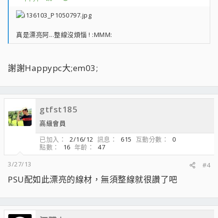
真是漂亮阿...整線沒煩惱 ! :MMM:
謝謝Happypc大;em03;
gtfst185
高級會員
已加入
2/16/12
訊息
615
互動分數
0
點數
16
年齡
47
3/27/13
#4
PSU配如此漂亮的線材，無須整線就很讚了吧