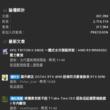
論壇統計
主題
307,098
訊息
2,716,118
會員
217,904
新加入的會員
PRECISION
最新文章
XPG TRITON II 360SE 一體式水冷開箱評測：AMD R9 9950X3D2
壓力實測
最新：古代靈異雙頭戰象
昨天 17:40
新型散熱裝置 / 散熱膏
國外網友 ZOTAC RTX 4090 送修四次最後換來 RTX 5090
顯示卡
最新：Peter_Jian
昨天 13:03
新品資訊
硬體貴到買不起？Take-Two CEO 認為低延遲雲端遊戲
電玩/軟體
3 年內翻倍
最新：soothepain
昨天 11:42