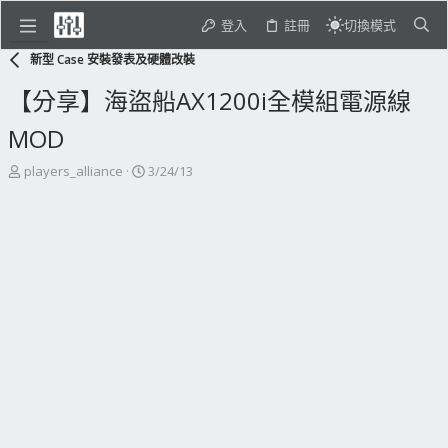
登入
註冊
切換模式
新型 Case 安裝發表及硬體改裝
【分享】海盜船AX1200i全模組電源線
MOD
主
開
players_alliance
3/24/13
題
始
發
日
起
期
人