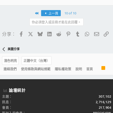
First
上一頁
10 of 10
你必須登入或註冊才能在此回覆。
Facebook
X
Bluesky
LinkedIn
Reddit
Pinterest
Tumblr
WhatsApp
電子郵
連
分享：
美圖分享
淺色明亮
正體中文（台灣）
R
連絡我們
使用條款與網站規範
隱私權政策
說明
首頁
S
S
論壇統計
主題
307,102
訊息
2,716,129
會員
217,904