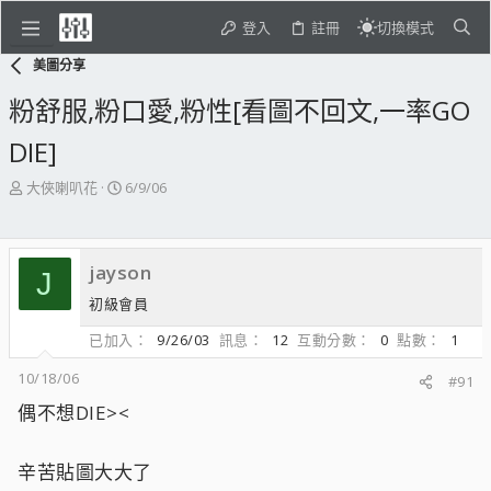
登入
註冊
切換模式
美圖分享
粉舒服,粉口愛,粉性[看圖不回文,一率GO
DIE]
主
開
大俠喇叭花
6/9/06
題
始
發
日
起
期
jayson
人
J
初級會員
已加入
9/26/03
訊息
12
互動分數
0
點數
1
10/18/06
#91
偶不想DIE><
辛苦貼圖大大了