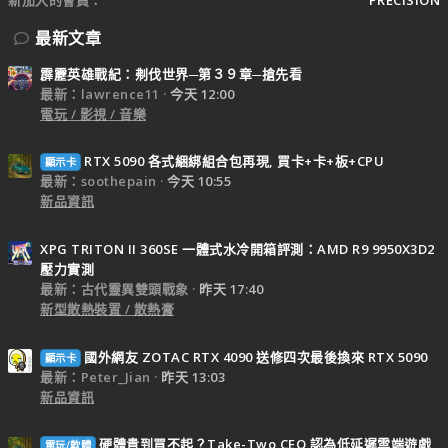
新加入的會員
PRECISION
最新文章
霹靂英雄戰紀：刜伐世界─第３９章─搶先看
最新：lawrence11
今天 12:00
電玩 / 影視 / 音樂
RTX 5090 各式綑綁組合包再現, 買卡+卡+板+CPU
顯示卡
最新：soothepain
今天 10:55
新品資訊
XPG TRITON II 360SE 一體式水冷開箱評測：AMD R9 9950X3D2
壓力實測
最新：古代靈異雙頭戰象
昨天 17:40
新型散熱裝置 / 散熱膏
國外網友 ZOTAC RTX 4090 送修四次最後換來 RTX 5090
顯示卡
最新：Peter_Jian
昨天 13:03
新品資訊
硬體貴到買不起？Take-Two CEO 認為低延遲雲端遊戲
電玩/軟體