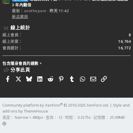
3 年內翻倍
最新：soothepain
昨天 11:42
新品資訊
線上統計
線上會員
8
線上來賓
16,764
會員總計
16,772
包含隱身會員的總數。
分享此頁
Facebook
X
Bluesky
LinkedIn
Reddit
Pinterest
Tumblr
WhatsApp
電子郵件
連結
®
Community platform by XenForo
© 2010-2025 XenForo Ltd.
|
Style and
add-ons by ThemeHouse
寬度
查詢
12
時間
0.3275s
記憶體
25.09MB