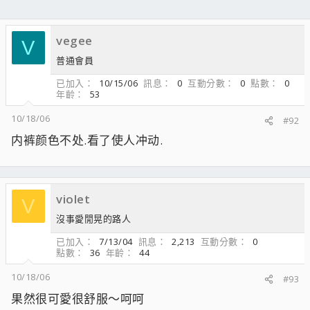
vegee
V
普通會員
已加入
10/15/06
訊息
0
互動分數
0
點數
0
年齡
53
10/18/06
#92
内裤颜色不处.看了使人冲动.
violet
V
沒事愛閒晃的路人
已加入
7/13/04
訊息
2,213
互動分數
0
點數
36
年齡
44
10/18/06
#93
果然很可愛很舒服～呵呵