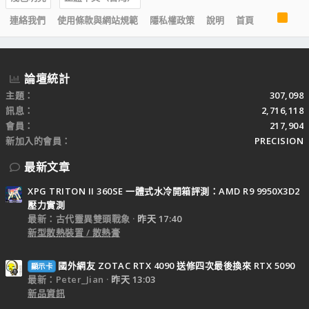
R
連絡我們
使用條款與網站規範
隱私權政策
說明
首頁
S
S
論壇統計
主題
307,098
訊息
2,716,118
會員
217,904
新加入的會員
PRECISION
最新文章
XPG TRITON II 360SE 一體式水冷開箱評測：AMD R9 9950X3D2
壓力實測
最新：古代靈異雙頭戰象
昨天 17:40
新型散熱裝置 / 散熱膏
國外網友 ZOTAC RTX 4090 送修四次最後換來 RTX 5090
顯示卡
最新：Peter_Jian
昨天 13:03
新品資訊