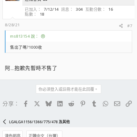
已加入
7/12/14
訊息
304
互動分數
16
點數
18
8/28/21
#7
ms813154 說：
售出了嗎?1000收
阿...抱歉先暫時不售了
你必須登入或註冊才能在此回覆。
Facebook
X
Bluesky
LinkedIn
Reddit
Pinterest
Tumblr
WhatsApp
電子郵
連
分享：
LGALGA1156/1366/775/478 及其他
淺色明亮
正體中文（台灣）