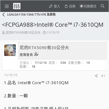
登入
註冊
切換模式
LGALGA1156/1366/775/478 及其他
<FCPGA988>Intel® Core™ i7-3610QM
主
開
尼的RTX5090有30公分大
11/15/15
題
始
發
日
起
期
尼的RTX5090有30公分大
人
進階會員
已加入
7/12/14
訊息
304
互動分數
16
點數
18
11/15/15
#1
1.品名 :Intel® Core™ i7-3610QM
2.數量 : 一顆
3.品相及保固 :功能正常 個人保3日