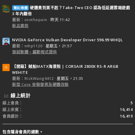
硬體貴到買不起？Take-Two CEO 認為低延遲雲端遊戲
電玩/軟體
3 年內翻倍
最新：soothepain
昨天 11:42
新品資訊
NVIDIA GeForce Vulkan Developer Driver 596.99 WHQL
最新：mhp1120
星期五，21:57
測試軟體、驅動程式提供
【開箱】賊船MATX海景殼 | CORSAIR 2800X RS-R ARGB
R
WEHITE
最新：RickWang0412
星期五，21:35
新型 Case 安裝發表及硬體改裝
線上統計
線上會員
5
線上來賓
16,414
會員總計
16,419
包含隱身會員的總數。