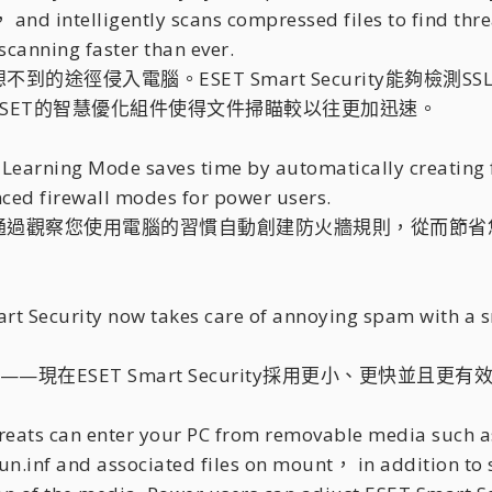
nd intelligently scans compressed files to find thre
scanning faster than ever.
途徑侵入電腦。ESET Smart Security能夠檢測S
SET的智慧優化組件使得文件掃瞄較以往更加迅速。
Learning Mode saves time by automatically creating f
ced firewall modes for power users.
觀察您使用電腦的習慣自動創建防火牆規則，從而節省您的時間。與
 Security now takes care of annoying spam with a s
——現在ESET Smart Security採用更小、更快並
eats can enter your PC from removable media such a
n.inf and associated files on mount， in addition to 