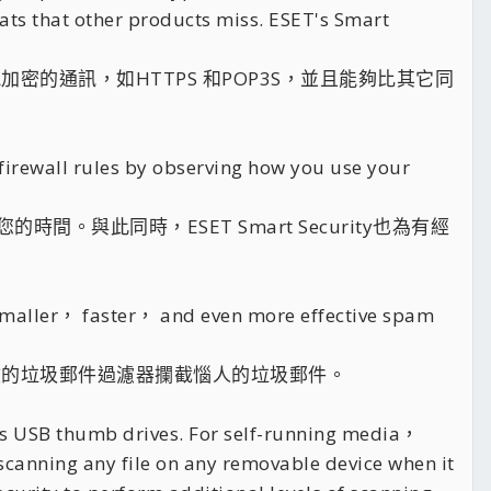
ats that other products miss. ESET's Smart
SL加密的通訊，如HTTPS 和POP3S，並且能夠比其它同
irewall rules by observing how you use your
此同時，ESET Smart Security也為有經
maller， faster， and even more effective spam
且更有效的垃圾郵件過濾器攔截惱人的垃圾郵件。
s USB thumb drives. For self-running media，
scanning any file on any removable device when it