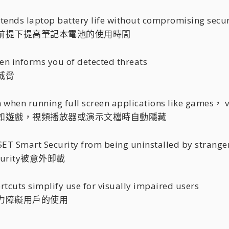
tends laptop battery life without compromising secur
前提下提高筆記本電池的使用時間
en informs you of detected threats
威脅
 when running full screen applications like games， v
序如遊戲，視頻播放器或演示文檔時自動隱藏
SET Smart Security from being uninstalled by strange
curity被意外卸載
tcuts simplify use for visually impaired users
力障礙用戶的使用