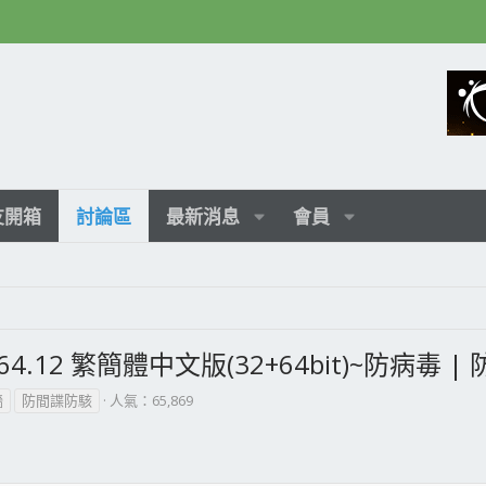
友開箱
討論區
最新消息
會員
.2.64.12 繁簡體中文版(32+64bit)~防病毒
牆
防間諜防駭
人氣：65,869