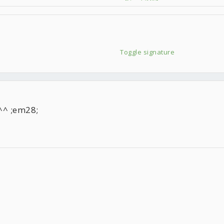
de(UTF-8)
縮無誤
Toggle signature
的
↘
器測試排行榜 每天更新】
;em28;