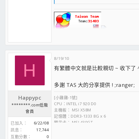
查看最新更新
如無畫面顯示，請於畫面上點右鍵>編碼>Unico
請更新【
WinRAR
】【
7-Zip
】以確保解壓
【非官方處理器資料庫 CPU World】
如果你覺得本軟體好用的話請點一下右下角
【CPU Benchmark - PassMark超過5萬個系統的完整處理
感謝支持！也別忘了支持正版唷！
【Maxon Cinebench 效能排行榜】
【AnandTech Bench 效能測試排行榜】
8/19/10
【GeekBench 系統效能測試排行榜】
H
【Tom's Hardware 效能測試比較圖表】
有繁體中文就是比較親切 ~ 收下了 ^^ 
【80 Plus 電源供應器轉換效率認證和測試數據】
【TWNIC台灣網際網路連線頻寬圖】
多謝 TAS 大的分享提供 ! ;ranger;
【網路設備效能測試排行榜】
【TechPowerUp Review Database 找評測嗎? 這裡有一堆】
Happypc
[小雞雞-1號]
處理器
：
Intel Core i7-14700KF
CPU：INTEL i7 920 D0
主機板
：
ASUS ROG STRIX Z790-H GAMING WIFI
********.com低階
主機板： MSI X58M
記憶體
：TEAMGROUP T-Create
DDR5-6400 CL32 48GB*2
會員
記憶體：DDR3-1333 8G x 6
顯示卡
：
MSI RTX4070Ti SUPER 16G GAMING X SLIM
顯示卡： MSI 430GT
已加入
6/22/08
硬 碟
：
ADATA XPG S70 Blade 2TB
硬碟：隨時變更中
散熱器
：
Corsair iCUE H150i RGB PRO XT
訊息
17,744
機殼：裸奔中
機 殼
：
LANCOOL III
互動分數
0