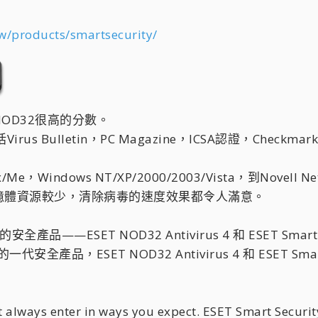
w/products/smartsecurity/
OD32很高的分數。
us Bulletin，PC Magazine，ICSA認證，Chec
，Windows NT/XP/2000/2003/Vista，到Novell 
憶體資源較少，清除病毒的速度效果都令人滿意。
——ESET NOD32 Antivirus 4 和 ESET Smart S
全產品，ESET NOD32 Antivirus 4 和 ESET Sm
 always enter in ways you expect. ESET Smart Securi