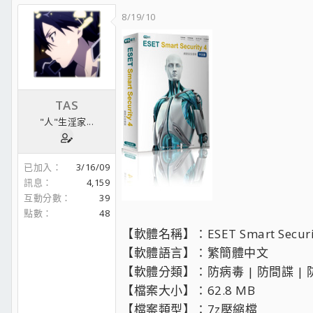
8/19/10
TAS
"人"生淫家...
已加入
3/16/09
訊息
4,159
互動分數
39
點數
48
【軟體名稱】：ESET Smart Securit
【軟體語言】：繁簡體中文
【軟體分類】：防病毒 | 防間諜 | 
【檔案大小】：62.8 MB
【檔案類型】：7z壓縮檔