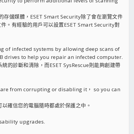
curity to perform additional levels of scanning
ESET Smart Security除了會在瀏覽文件
經驗的用戶可以設置ESET Smart Security對
g of infected systems by allowing deep scans of
 drives to help you repair an infected computer.
統的診斷和清除，而ESET SysRescue則能夠創建帶
ware from corrupting or disabling it， so you can
因此您可以確信您的電腦隨時都處於保護之中。
ability upgrades.