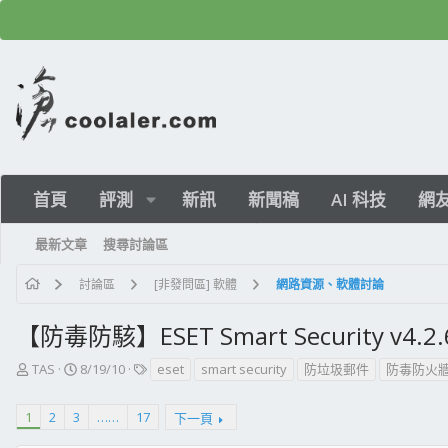
首頁
評測
新訊
新聞稿
AI 科技
網
最新文章
搜尋討論區
討論區
[非發問區] 軟體
網路資源、軟體討論
【防毒防駭】ESET Smart Security v4
主
開
標
TAS
8/19/10
eset
smart security
防垃圾郵件
防毒防火
題
始
籤
發
日
1
2
3
……
17
下一頁
起
期
人