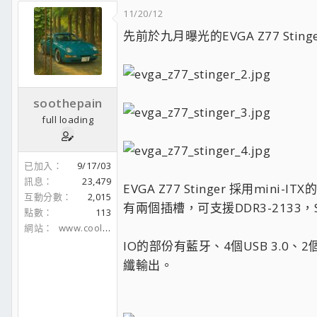
11/20/12
先前於九月曝光的EVGA Z77 St
soothepain
full loading
已加入
9/17/03
訊息
23,479
EVGA Z77 Stinger 採
互動分數
2,015
有兩個插槽，可支援DDR3-2133，S
點數
113
網站
www.coolaler.com
IO的部份有藍牙、4個USB 3.0、2個U
纖輸出。