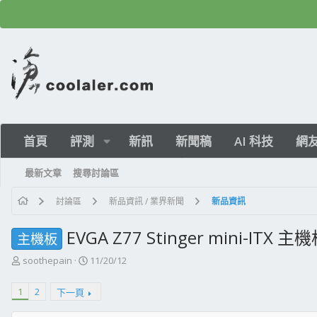
首頁
評測
新訊
新聞稿
AI 科技
網
最新文章
搜尋討論區
討論區
新品資訊 / 業界新聞
新品資訊
EVGA Z77 Stinger mini-ITX
主機板
主
開
soothepain
11/20/12
題
始
發
日
1
2
下一頁
起
期
人