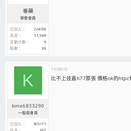
毒藥
榮譽會員
已加入
2/4/06
訊息
11,549
互動分數
0
點數
36
11/20/12
K
比不上技嘉h77那張 價格ok的htp
kme6833290
一般般會員
已加入
8/5/11
訊息
102