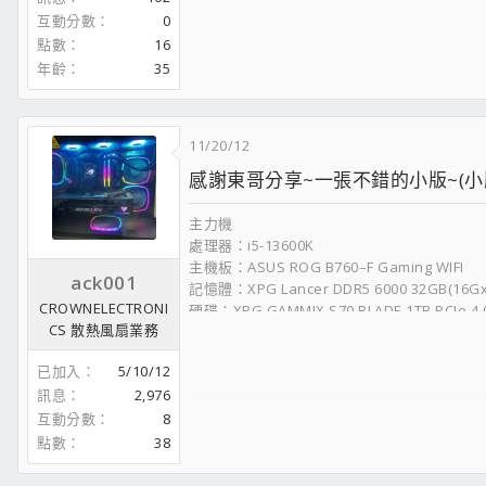
互動分數
0
點數
16
年齡
35
11/20/12
感謝東哥分享~一張不錯的小版~(小版魔
主力機
處理器：i5-13600K
主機板：ASUS ROG B760–F Gaming WIFI
ack001
記憶體：XPG Lancer DDR5 6000 32GB(16Gx2
CROWNELECTRONI
硬碟：XPG GAMMIX S70 BLADE 1TB PCIe 4
CS 散熱風扇業務
水冷： ROG LC II 360 ARGB
顯卡： TUF RTX4070
已加入
5/10/12
電供：鈦金級1660W-POWER
訊息
2,976
機殼：君主SKY TWO黑
互動分數
8
螢幕：ASUS ROG XG27AQ
鍵盤：ASUS ROG Strix Scope RX
點數
38
滑鼠：ASUS ROG Gladius II