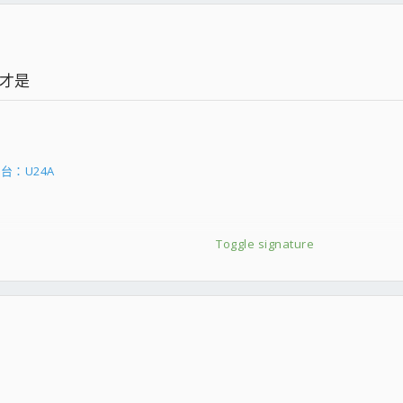
宜才是
AMING
&1TB
：U24A
Toggle signature