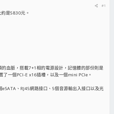
#1
大約是5830元。
襲以往超頻的血脈，搭載7+1相的電源設計，記憶體的部份則是
一個PCI-E x16插槽，以及一個mini PCIe。
DMI、2個eSATA、RJ45網路接口、5個音源輸出入接口以及光