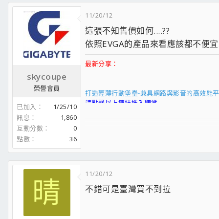
文書機
11/20/12
處理器 : Intel Core I7-2600K OC 4.5G @1.2V
這張不知售價如何....??
散熱器 : Cryorig R1 Ultimate
主機板 : P8Z68V-PRO GEN3
依照EVGA的產品來看應該都不便
記憶體 : Kingston DDR3-2400 4Gx4
顯示卡 : ASUS ROG STRIX-GTX1070-O8G-G
最新分享：
電 源 : Tt SMART DPS G 600W
skycoupe
硬 碟 : Crucial MX200-250G TOSHIBA 2TB 
榮譽會員
機 殼 : Tt Chaser A41
打造輕薄行動堡壘-兼具網路與影音的高效能平台
滑 鼠 :LEETGION HELLION
請點擊以上連結進入觀賞
已加入
1/25/10
_______________
訊息
1,860
互動分數
0
水管拆了之後就變成這付德性....
www.crownelectronics.com.tw
點數
36
Tt Chaser A41 開箱
Intel Core I7 965 Extreme Edition ES
戰神2開箱
Gigabyte GA-X58A-UD7
Cooler Master QuickFire Ultimate 紅軸鍵盤
Gigabyte 3D Galaxy II
11/20/12
Level 20 RGB 機械式雷蛇軸電競鍵盤
晴
Kingston H2O 2133*3
不錯可是臺灣買不到拉
Nvidia GTX465 限量變身狗屎版
振華 冰山晶鑽 600W 80Plus
WDC6402AAEX SATA III (Intel ICH10R RAID 0)