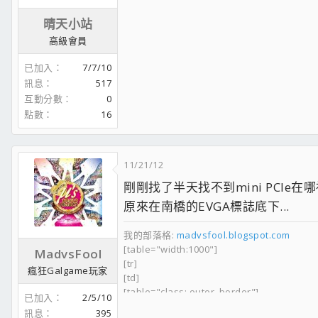
LiteON DVD-RAM & Pioneer DVD-RAM(USB)
Nvidia 全透明展示機殼+自行改良
晴天小站
AOC E2343F LED 23"
高級會員
想入手或有興趣的可以看看
已加入
7/7/10
WDC6402AAEX 猛上X58!! Intel ICH10R(SATA2) V.S. M
訊息
517
互動分數
0
圖圖分享
點數
16
2010 台北電腦應用展!! 讓你感受身在其境!! (眾多圖+影,參
99資訊月_擁抱智慧生活 ~ 讓各位先睹為快!! (當心圖多)
2011 台北新車大展 - ShowGirls版 (當心圖多!)
2011 台北國際電玩展 - ShowGirls出沒注意!!
11/21/12
2011 台北國際電腦展 - 產品篇
剛剛找了半天找不到mini PCIe在
2011 台北國際電腦展 - Show Girls篇
2011 台北電腦應用展 - SG Party 1
原來在南橋的EVGA標誌底下...
2011 台北電腦應用展 - SG Party 2
2011 台北資訊月展 ~ Party-1
我的部落格:
madvsfool.blogspot.com
2011 台北資訊月展 ~ Party-2
[table="width:1000"]
MadvsFool
[tr]
瘋狂Galgame玩家
[td]
[table="class: outer_border"]
已加入
2/5/10
[tr]
訊息
395