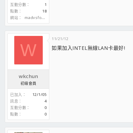
[td]
主力機
[/td]
互動分數
1
[td]
周邊玩樂+影音設備
[/td]
點數
18
[/tr]
網站
madvsfool.blogspot.com
[tr]
[td]i7-860/MSI P55-GD65[/td]
[td]Logitech G9x Gaming Mouse[/td]
[/tr]
11/21/12
[tr]
W
如果加入INTEL無線LAN卡最好!
[td]G.Skill DDR3-1600 4G*4[/td]
[td]Logitech G27 Racing Wheel + Stand[/td
[/tr]
[tr]
[td]Sapphire R9 290X BF4 Edition[/td]
wkchun
[td]Xbox360 Controller for Windows[/td]
初級會員
[/tr]
[tr]
已加入
12/1/05
[td]Plextor M5P 512G[/td]
訊息
4
[td]Schiit Bifrost + Schiit Valhalla 2[/td]
互動分數
0
[/tr]
[tr]
點數
0
[td]Corsair 500R + Corsair HX750[/td]
[td]Sennheiser HD650/Momentum 2.0[/td]
[/tr]