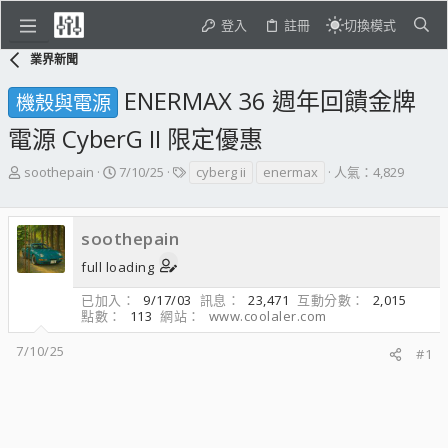
登入
註冊
切換模式
業界新聞
ENERMAX 36 週年回饋金牌
機殼與電源
電源 CyberG II 限定優惠
主
開
標
soothepain
7/10/25
cyberg ii
enermax
人氣：4,829
題
始
籤
發
日
起
期
soothepain
人
full loading
已加入
9/17/03
訊息
23,471
互動分數
2,015
點數
113
網站
www.coolaler.com
7/10/25
#1