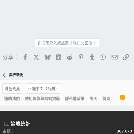
你必須登入或註冊才能在此回覆。
Facebook
X
Bluesky
LinkedIn
Reddit
Pinterest
Tumblr
WhatsApp
電子郵
連
分享：
業界新聞
淺色明亮
正體中文（台灣）
R
連絡我們
使用條款與網站規範
隱私權政策
說明
首頁
S
S
論壇統計
主題
307,070