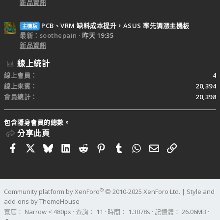
新品資訊
PCB、VRM 缺料成本提升，ASUS 率先調漲主機板
主機板
最新：soothepain
昨天 19:35
新品資訊
線上統計
線上會員
4
線上來賓
20,394
會員總計
20,398
包含隱身會員的總數。
分享此頁
Facebook
X
Bluesky
LinkedIn
Reddit
Pinterest
Tumblr
WhatsApp
電子郵件
連結
®
Community platform by XenForo
© 2010-2025 XenForo Ltd.
|
Style and
add-ons by ThemeHouse
寬度
查詢
11
時間
1.3078s
記憶體
26.06MB