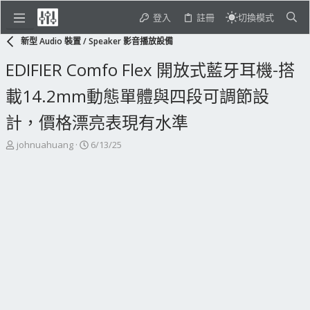
登入
註冊
切換模式
新型 Audio 裝置 / Speaker 影音播放設備
EDIFIER Comfo Flex 開放式藍牙耳機-搭
載14.2mm動態單體與四段可調節設
計，價格漂亮表現有水準
主
開
johnuahuang
6/13/25
題
始
發
日
起
期
人