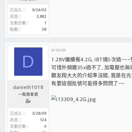
已加入
9/24/03
訊息
3,882
互動分數
1
點數
38
9/16/09
D
1.28V繼續衝4.2G, IBT燒5次過~
可惜外頻牆35x過不了, 加電壓也無
聽友翔大大的介紹準沒錯, 我是在光
有要這個批號可能得多問問了~~
danielh1018
一般般會員
已加入
3/28/09
訊息
124
互動分數
0