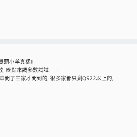
~~雙頭小羊真猛!!
效, 晚點來調參數試試~~~
華問了三家才問到的, 很多家都只剩Q922以上的,