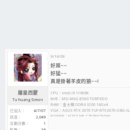
9/16/09
好屌~~
好猛~~
真是掛著羊皮的狼~~!
屠皇西蒙
CPU：Intel i9 11900K
M/B：MSI MAG B560 TORPEDO
Tu huang Simon
RAM：金士頓 DDR4 3200 16Gx4
VGA：ASUS RTX 3070 TUF-RTX3070-O8G-
已加入
4/7/07
POWER：NZXT NP-C750M(750W)
訊息
2,049
Case：darkFlash DF4100
互動分數
1
--------------------------------------------------
點數
38