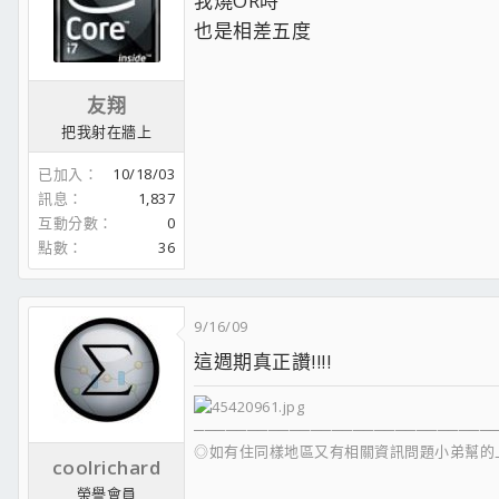
我燒OR時
02/20 用顯卡掛Folding@Home時~會用多少瓦數~我來測給您看
也是相差五度
05/05 要有強大效能卻小而美的HTPC機殼~銀欣Silverstone-SG
07/24 [敗家]新家入手~Cooler Master H.A.F 932
10/06 霹靂Ｑ版公仔Ⅵ【義海情濤】~入手開箱~~!
11/05 [開箱]羅技 Logitech Driving Force GT 力回饋方向盤
友翔
04/15 LCD螢幕正便宜~買個三顆來做Eyefinity也不為過~怎麼
把我射在牆上
------------------------------------------------------------
已加入
10/18/03
訊息
1,837
互動分數
0
點數
36
9/16/09
這週期真正讚!!!!
────────────────────────────
◎如有住同樣地區又有相關資訊問題小弟幫的上
coolrichard
榮譽會員