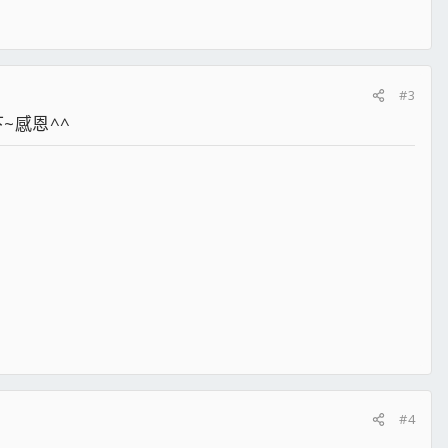
#3
~感恩^^
#4