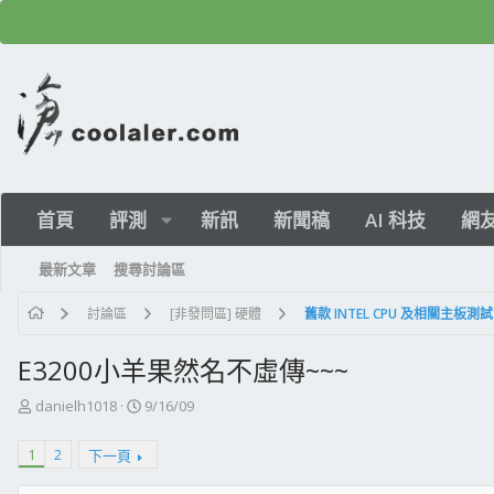
首頁
評測
新訊
新聞稿
AI 科技
網
最新文章
搜尋討論區
討論區
[非發問區] 硬體
舊款 INTEL CPU 及相關主板測試
E3200小羊果然名不虛傳~~~
主
開
danielh1018
9/16/09
題
始
發
日
1
2
下一頁
起
期
人