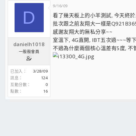
9/16/09
D
看了幾天板上的小羊測試, 今天終
批次跟之前友翔大一樣是Q921B365
感謝友翔大的無私分享~~
室溫下, 4G直開, IBT五次過~~~
danielh1018
不過為什麼兩個核心溫差有5度, 不管
一般般會員
已加入
3/28/09
訊息
124
互動分數
0
點數
16