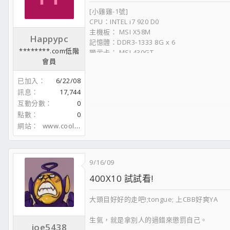
[小雞雞-1號]
CPU：INTEL i7 920 D0
主機板： MSI X58M
Happypc
記憶體：DDR3-1333 8G x 6
********.com低階
顯示卡： MSI 430GT
會員
硬碟：隨時變更中
機殼：裸奔中
已加入
6/22/08
電源供應器：1000W
訊息
17,744
顯示器: 石頭牌 24 吋
互動分數
0
點數
0
網站
www.coolaler.com
9/16/09
400X10 試試看!
大頭目好好的走吧!;tongue; 上CBB好爽YA
生氣，就是拿別人的過錯來懲罰自己。
joe5438