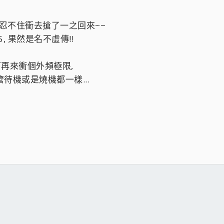
於忍不住衝去搶了一之回來~~
, 果然是名不虛傳!!
等下再來衝個外頻極限,
待機或是燒機都一樣...