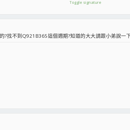
Toggle signature
B GDDR3 AGP 簡測
V 當年手賤買的~亂亂測~亂亂玩~!
價位也美的P35主機板~!
?找不到Q921B365這個週期?知道的大大請跟小弟說一下
妙舞姿~~! !
公分風扇版
享來看看吧~!
感覺~!
)1G*2
MI多媒體液晶
質~!