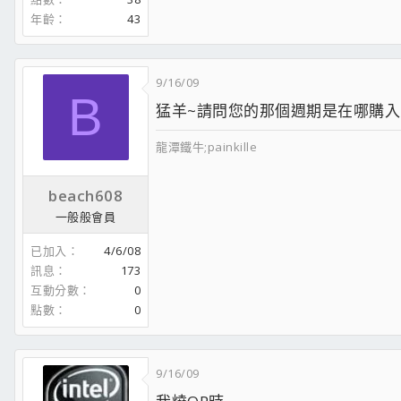
02/21 AGP 末代的卡皇~ PowerColor ATI HD3850 PCS 512M
年齡
43
04/04 還記得3dfx嗎? 3D顯卡的始祖~! VOODOO3 3500 T
04/09 給電腦一個最通風的家&自製簡易裸測平台~!
04/22 霹靂Q版公仔III 刀劍江湖 <限量珍藏版> 收藏盒 ~!!
9/16/09
05/09 [開盒簡測]MSI P35 Neo2 FI版 ~用料實在~料多味美~
B
05/16 [遲來的開箱]精星團購版3870X2嗆辣水姑娘大解剖~!
猛羊~請問您的那個週期是在哪購入的
05/18 [遲來的動力]新生代帥哥E8400對上3870x2嗆辣水姑娘的漫
05/26 [最高級的HTPC]3870x2之最高級的享受~!
龍潭鐵牛;painkille
05/31 [滑鼠的溜冰場]YADI高品質工藝精密滑鼠板~!
06/13 [入手新機殼]為我的配備搬個新家，酷媽CM590~~!
beach608
06/19 [我的DIY]PCI~12CM風扇介面卡~!
06/27 [CM590的新改裝]改裝690側板+新改版PCI風扇介面卡8
一般般會員
07/26 [時~光~倒~流]您看過嗎?當年小時玩的東東~大家也一起分
08/06 超可愛的HTPC機殼-視博通~小天堂~讓你"粉"可愛~"粉"有
已加入
4/6/08
08/07 [敗家開箱]羅技~Ｘ－５４０ 5.1聲道喇叭
訊息
173
08/13 [敗家開箱]MSI P45 Platinum / P45 Zilent
互動分數
0
08/13 180大洋~~的記憶體散熱小雨傘~~!
點數
0
08/20 [入手簡測]海盜CORSAIR~梳子DDR2-1066(PC2-8500-C5
09/03 [入手開箱]瀚視奇 HANNS.G HG216D 22吋寬螢幕HD
09/09 霹靂Ｑ版公仔IV之【聖華魔焰】入手~
10/19 [開箱文]西華~皇家兔~當HTPC的好機殼~!
9/16/09
02/03 消費卷買的K9A2-Platinum能做什麼呢~?當然是~~掛蛋白