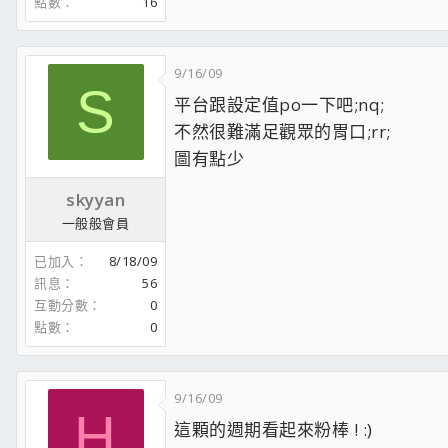
點數
16
9/16/09
S
平台跟設定值po一下吧;nq;
不然很難滿足觀眾的胃口;rr;
圖有點少
skyyan
一般般會員
已加入
8/18/09
訊息
56
互動分數
0
點數
0
9/16/09
H
這顆的週期看起來粉棒 ! :)