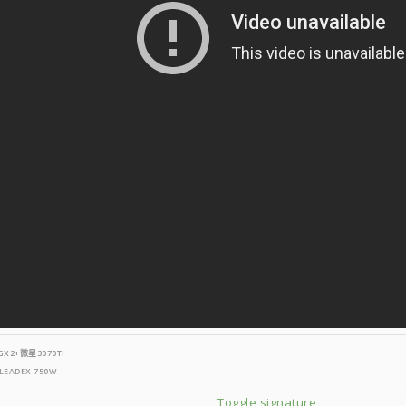
GX2
+微星3070TI
EADEX 750W
Toggle signature