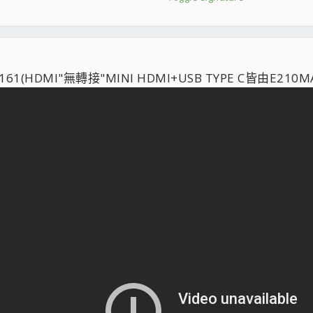
0 16GX2+
微星RTX3050TI
燒錄機+全漢聖俠士+振華LEADEX 650W
0 16GX2
+技嘉GTX1050 WF OC 2G
61(HDMI"無轉接"MINI HDMI+USB TYPE C皆由E210
振華冰山銅蝶500W
出
簡易娛樂：ASUS E210MA
WER建議 沒用到的形成浪費