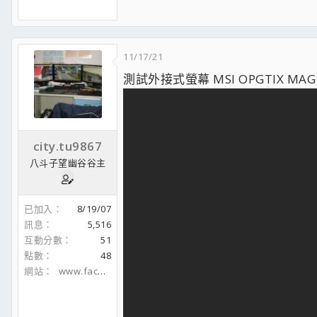
2號機:AMD R9 5800X+B550M MORTAR+美光低延遲DDR4-360
WD 黑標 730 500G+美光MX-500 500G+希捷新梭魚2T+先鋒
11/17/21
3號機:
AMD R5 3600
+微星B550 PRO-VDH+
美光低延遲DDR4-360
測試外接式螢幕 MSI OPGTIX MAG1
WD 黑標 750 500G+宇瞻 500G+
TOSHIBA 1T
+銀欣PS-14E+
外出機:
微星GF75 THIN 9SC
外出檢測機：
HP PAVILION 14
外
city.tu9867
隨身碟:金士頓A400 480G 十詮 480G 一般硬碟 黑標 1T X1
找到自己 相信自己 成就自己--阿杰
八斗子望幽谷谷主
裸機改裝I
裸機改裝II
呼籲大家配電腦回歸基準面 別以新製程亂開PO
已加入
8/19/07
訊息
5,516
互動分數
51
點數
48
網站
www.facebook.com