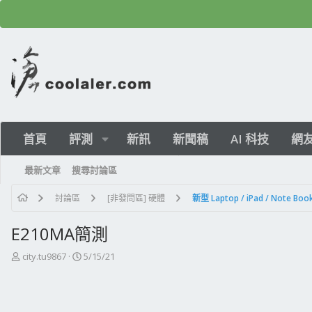
首頁
評測
新訊
新聞稿
AI 科技
網
最新文章
搜尋討論區
討論區
[非發問區] 硬體
E210MA簡測
主
開
city.tu9867
5/15/21
題
始
發
日
起
期
人