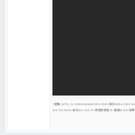
1號機:INTEL I9-12900+B660M PRO-VDH+
美光DDR4-3200 16
WD 750 500G+美光MX-500 1T+希捷
新梭魚2T
+酷媽N200
+振華L
2號機:AMD R9 5800X+B550M MORTAR+美光低延遲DDR4-360
WD 黑標 730 500G+美光MX-500 500G+希捷新梭魚2T+先鋒