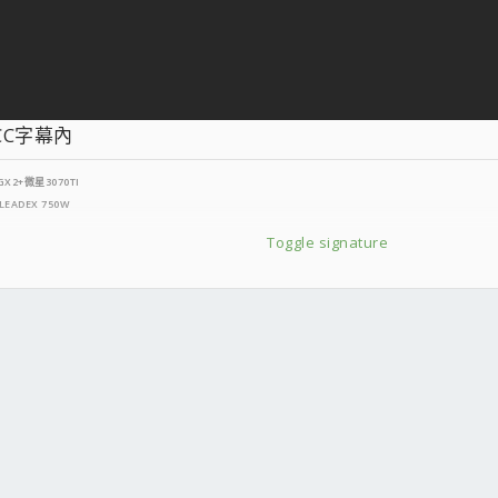
CC字幕內
GX2
+微星3070TI
EADEX 750W
Toggle signature
0 16GX2+
微星RTX3050TI
燒錄機+全漢聖俠士+振華LEADEX 650W
0 16GX2
+技嘉GTX1050 WF OC 2G
振華冰山銅蝶500W
出
簡易娛樂：ASUS E210MA