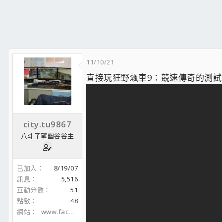
裸機改裝I
裸機改裝II
呼籲大家配電腦回歸基準面 別以新製程亂開PO
11/10/21
直接玩狂野飆車9：競速傳奇的測試
city.tu9867
八斗子望幽谷谷主
已加入
8/19/07
訊息
5,516
互動分數
51
點數
48
網站
www.facebook.com