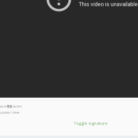
GX2
+微星3070TI
EADEX 750W
Toggle signature
0 16GX2+
微星RTX3050TI
燒錄機+全漢聖俠士+振華LEADEX 650W