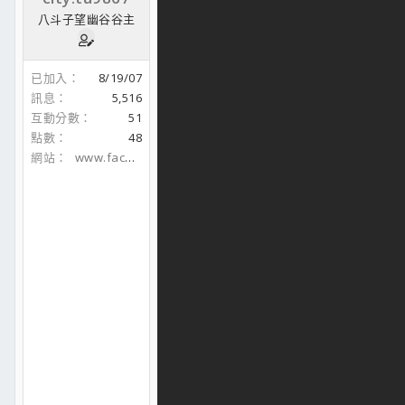
八斗子望幽谷谷主
已加入
8/19/07
訊息
5,516
互動分數
51
點數
48
網站
www.facebook.com