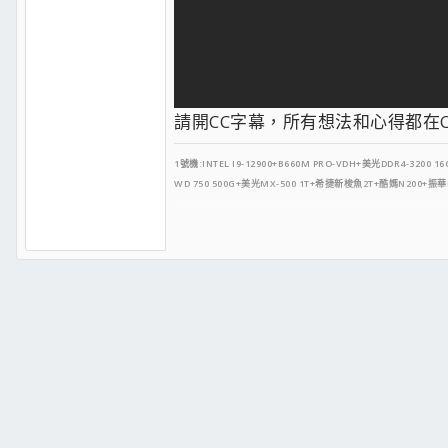
請開CC字幕，所有想法和心得都在
1號機:INTEL I9-12900+B660M PRO-VDH+
美光DDR4-3200 16
WD 750 500G+美光MX-500 1T+希捷
新梭魚2T
+酷媽N200
+振華L
2號機:AMD R9 5800X+B550M MORTAR+美光低延遲DDR4-360
WD 黑標 730 500G+美光MX-500 500G+希捷新梭魚2T+先鋒
3號機:
AMD R5 3600
+微星B550 PRO-VDH+
美光低延遲DDR4-360
WD 黑標 750 500G+宇瞻 500G+
TOSHIBA 1T
+銀欣PS-14E+
外出機:
微星GF75 THIN 9SC
外出檢測機：
HP PAVILION 14
外
隨身碟:金士頓A400 480G 十詮 480G 一般硬碟 黑標 1T X1
找到自己 相信自己 成就自己--阿杰