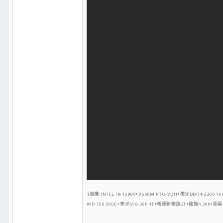
1號機:INTEL I9-12900+B660M PRO-VDH+
美光DDR4-3200 16
WD 750 500G+美光MX-500 1T+希捷
新梭魚2T
+酷媽N200
+振華L