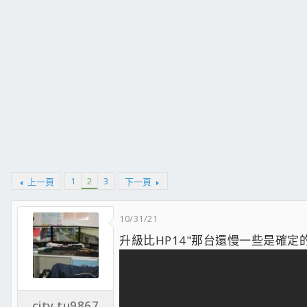
1
2
3
上一頁
下一頁
10/31/21
升級比HP14"那台還慢一些是確
city.tu9867