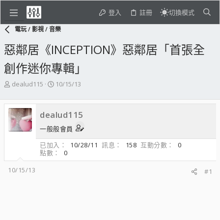
登入
註冊
切換模式
電玩 / 影視 / 音樂
惡鄰居《INCEPTION》惡鄰居「首張全
創作迷你專輯」
主
開
dealud115
10/15/13
題
始
發
日
起
期
dealud115
人
一般般會員
已加入
10/28/11
訊息
158
互動分數
0
點數
0
10/15/13
#1