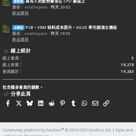
真有人把散熱膏塗在 CPU 腳座上
處理器
最新：soothepain
昨天 20:02
新品資訊
PCB、VRM 缺料成本提升，ASUS 率先調漲主機板
主機板
最新：soothepain
昨天 19:35
新品資訊
線上統計
線上會員
5
線上來賓
19,278
會員總計
19,283
包含隱身會員的總數。
分享此頁
Facebook
X
Bluesky
LinkedIn
Reddit
Pinterest
Tumblr
WhatsApp
電子郵件
連結
®
Community platform by XenForo
© 2010-2025 XenForo Ltd.
|
Style and