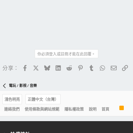
你必須登入或註冊才能在此回覆。
Facebook
X
Bluesky
LinkedIn
Reddit
Pinterest
Tumblr
WhatsApp
電子郵
連
分享：
電玩 / 影視 / 音樂
淺色明亮
正體中文（台灣）
R
連絡我們
使用條款與網站規範
隱私權政策
說明
首頁
S
S