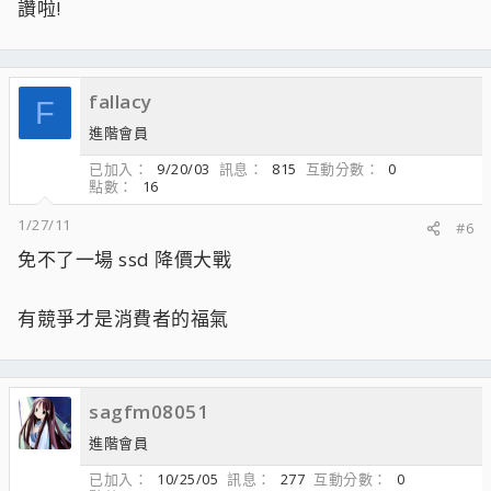
讚啦!
fallacy
F
進階會員
已加入
9/20/03
訊息
815
互動分數
0
點數
16
1/27/11
#6
免不了一場 ssd 降價大戰
有競爭才是消費者的福氣
sagfm08051
進階會員
已加入
10/25/05
訊息
277
互動分數
0