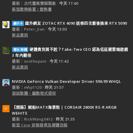
最新：古代靈異雙頭戰象
今天 17:40
新型散熱裝置 / 散熱膏
國外網友 ZOTAC RTX 4090 送修四次最後換來 RTX 5090
顯示卡
最新：Peter_Jian
今天 13:03
新品資訊
硬體貴到買不起？Take-Two CEO 認為低延遲雲端遊戲
電玩/軟體
3 年內翻倍
最新：soothepain
今天 11:42
新品資訊
NVIDIA GeForce Vulkan Developer Driver 596.99 WHQL
最新：mhp1120
昨天 21:57
測試軟體、驅動程式提供
【開箱】賊船MATX海景殼 | CORSAIR 2800X RS-R ARGB
R
WEHITE
最新：RickWang0412
昨天 21:35
新型 Case 安裝發表及硬體改裝