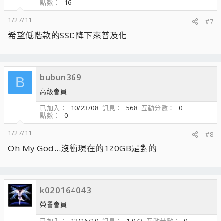
點數
16
1/27/11
#7
希望低階款的SSD降下來普及化
bubun369
B
高級會員
已加入
10/23/08
訊息
568
互動分數
0
點數
0
1/27/11
#8
Oh My God...沒衝現在的120GB是對的
k020164043
榮譽會員
已加入
12/16/10
訊息
1,073
互動分數
0