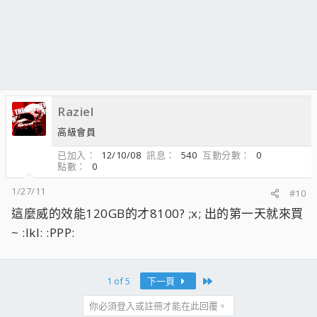
Raziel
高級會員
已加入
12/10/08
訊息
540
互動分數
0
點數
0
1/27/11
#10
這麼威的效能120GB的才8100? ;x; 出的第一天就來買
~ :lkl: :PPP:
Last
1 of 5
下一頁
你必須登入或註冊才能在此回覆。