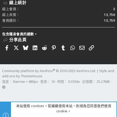
線上統計
線上會員
3
線上來賓
13,756
會員總計
13,759
包含隱身會員的總數。
分享此頁
Facebook
X
Bluesky
LinkedIn
Reddit
Pinterest
Tumblr
WhatsApp
電子郵件
連結
®
Community platform by XenForo
© 2010-2025 XenForo Ltd.
|
Style and
add-ons by ThemeHouse
寬度
查詢
10
時間
0.3336s
記憶體
25.27MB
本站使用 cookies。若繼續使用本站，則視為您同意我們使用
cookie。