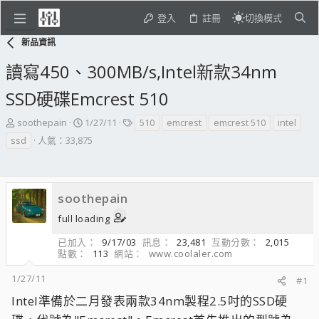
登入
註冊
切換模式
新品資訊
讀寫450、300MB/s,Intel新款34nm
SSD硬碟Emcrest 510
主
開
標
soothepain
1/27/11
510
emcrest
emcrest 510
intel
題
始
籤
ssd
人氣：33,875
發
日
起
期
人
soothepain
full loading
已加入
9/17/03
訊息
23,481
互動分數
2,015
點數
113
網站
www.coolaler.com
1/27/11
#1
Intel準備於二月發表兩款34nm製程2.5吋的SSD硬