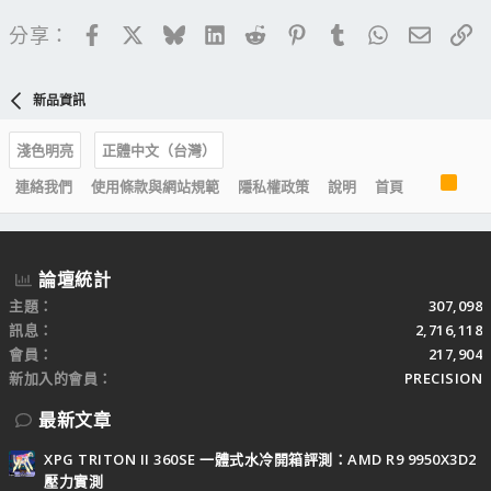
Facebook
X
Bluesky
LinkedIn
Reddit
Pinterest
Tumblr
WhatsApp
電子郵
連
分享：
新品資訊
淺色明亮
正體中文（台灣）
R
連絡我們
使用條款與網站規範
隱私權政策
說明
首頁
S
S
論壇統計
主題
307,098
訊息
2,716,118
會員
217,904
新加入的會員
PRECISION
最新文章
XPG TRITON II 360SE 一體式水冷開箱評測：AMD R9 9950X3D2
壓力實測