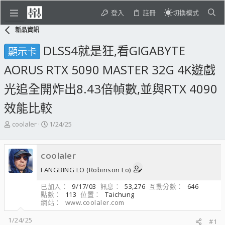
登入
註冊
切換模式
新品資訊
DLSS4就是狂,看GIGABYTE
顯示卡
AORUS RTX 5090 MASTER 32G 4K遊戲
光追全開炸出8.43倍幀數,並與RTX 4090
效能比較
主
開
coolaler
1/24/25
題
始
發
日
起
期
coolaler
人
FANGBING LO (Robinson Lo)
已加入
9/17/03
訊息
53,276
互動分數
646
點數
113
位置
Taichung
網站
www.coolaler.com
1/24/25
#1