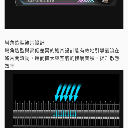
彎角造型鰭片設計
彎角造型與高低差異的鰭片設計能有效地引導氣流在
鰭片間流動，進而擴大與空氣的接觸面積，提升散熱
效率