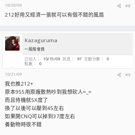
10/20/09
#8
212好用又經濟一張就可以有個不錯的風扇
Kazaguruma
一般般會員
已加入
10/15/09
訊息
97
互動分數
0
點數
0
10/21/09
#9
我也推212+
原本955用原廠散熱吵到我想砍人=_=
而且待機就5X度了
換了以後可以壓到45左右
如果開CNQ可以掉到37度左右
養動物時很不錯