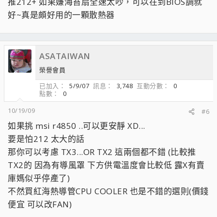
推212+ 如果嫌海苔扇全速太吵，可以在到BIOS調就
好~真是頗好用的一顆散熱器
ASATAIWAN
榮譽會員
已加入
5/9/07
訊息
3,748
互動分數
0
點數
0
10/19/09
#6
如果挑 msi r4850 ..可以更安靜 XD...
要是怕212 太大的話
那你可以考慮 TX3...OR TX2 這兩個都不錯 (比較推
TX2的 因為有導風罩 下方供電溫度會比較低 露X有賣
庫媽似乎停產了)
不然買紅海熱導管CPU COOLER 也是不錯的選則(價錢
便宜 可以改FAN)