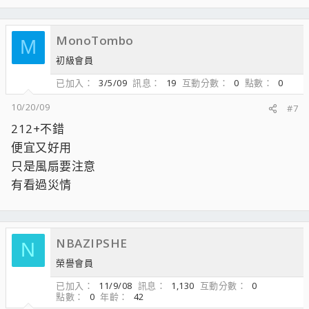
MonoTombo
M
初級會員
已加入
3/5/09
訊息
19
互動分數
0
點數
0
10/20/09
#7
212+不錯
便宜又好用
只是風扇要注意
有看過災情
NBAZIPSHE
N
榮譽會員
已加入
11/9/08
訊息
1,130
互動分數
0
點數
0
年齡
42