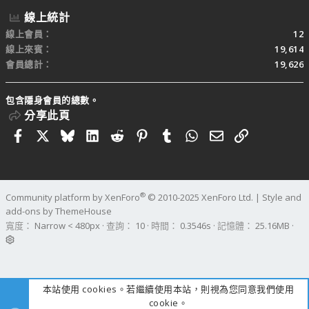
線上統計
線上會員
12
線上來賓
19,614
會員總計
19,626
包含隱身會員的總數。
分享此頁
Facebook
X
Bluesky
LinkedIn
Reddit
Pinterest
Tumblr
WhatsApp
電子郵件
連結
®
Community platform by XenForo
© 2010-2025 XenForo Ltd.
|
Style and
add-ons by ThemeHouse
寬度
查詢
10
時間
0.3546s
記憶體
25.16MB
本站使用 cookies。若繼續使用本站，則視為您同意我們使用
cookie。