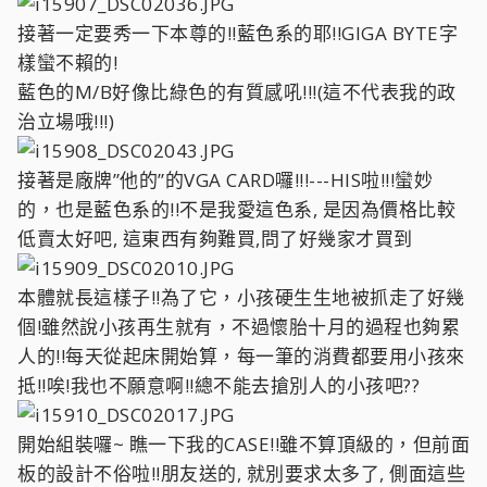
接著一定要秀一下本尊的!!藍色系的耶!!GIGA BYTE字
樣蠻不賴的!
藍色的M/B好像比綠色的有質感吼!!!(這不代表我的政
治立場哦!!!)
接著是廠牌”他的”的VGA CARD囉!!!---HIS啦!!!蠻妙
的，也是藍色系的!!不是我愛這色系, 是因為價格比較
低賣太好吧, 這東西有夠難買,問了好幾家才買到
本體就長這樣子!!為了它，小孩硬生生地被抓走了好幾
個!雖然說小孩再生就有，不過懷胎十月的過程也夠累
人的!!每天從起床開始算，每一筆的消費都要用小孩來
抵!!唉!我也不願意啊!!總不能去搶別人的小孩吧??
開始組裝囉~ 瞧一下我的CASE!!雖不算頂級的，但前面
板的設計不俗啦!!朋友送的, 就別要求太多了, 側面這些