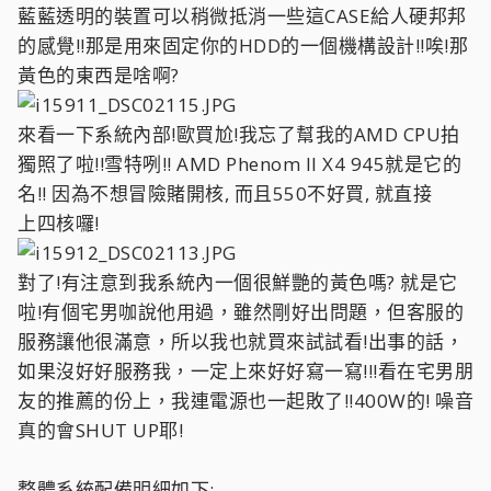
藍藍透明的裝置可以稍微抵消一些這CASE給人硬邦邦
的感覺!!那是用來固定你的HDD的一個機構設計!!唉!那
黃色的東西是啥啊?
來看一下系統內部!歐買尬!我忘了幫我的AMD CPU拍
獨照了啦!!雪特咧!! AMD Phenom II X4 945就是它的
名!! 因為不想冒險賭開核, 而且550不好買, 就直接
上四核囉!
對了!有注意到我系統內一個很鮮艷的黃色嗎? 就是它
啦!有個宅男咖說他用過，雖然剛好出問題，但客服的
服務讓他很滿意，所以我也就買來試試看!出事的話，
如果沒好好服務我，一定上來好好寫一寫!!!看在宅男朋
友的推薦的份上，我連電源也一起敗了!!400W的! 噪音
真的會SHUT UP耶!
整體系統配備明細如下: