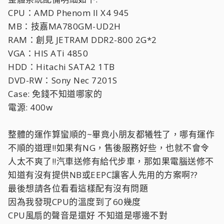
CPU：AMD Phenom II X4 945
MB：技嘉MA780GM-UD2H
RAM：創見 JETRAM DDR2-800 2G*2
VGA：HIS ATi 4850
HDD：Hitachi SATA2 1TB
DVD-RW：Sony Nec 7201S
Case: 免錢不知道哪家的
電源: 400w
整體的運作算蠻順的~畢竟小朋友都犧牲了，哪有運作
不順的道理!!如果有NG，售後服務好些，也就不會令
人太不爽了!!汽車送修有給代步車，那如果電腦送修不
知道有沒有提供NB或EEPC讓客人先用的方案啊??
最後想請各位看看這樣配有沒有問題
因為我發現CPU的溫度到了60幾度
CPU風扇的聲音是還好 不知道是哪邊不對