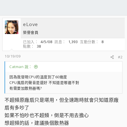
eLove
榮譽會員
已加入
4/5/08
訊息
1,393
互動分數
8
點數
38
10/19/09
#2
Catman 說：
因為我發現CPU的溫度到了60幾度
CPU風扇的聲音是還好 不知道是哪邊不對
有需要加散熱器嗎?
不超頻原廠扇只是堪用，但全速跑時就會只知道原廠
扇有多吵了
如果不怕吵也不超頻，倒是不用去擔心
想超頻的話，建議換個散熱器