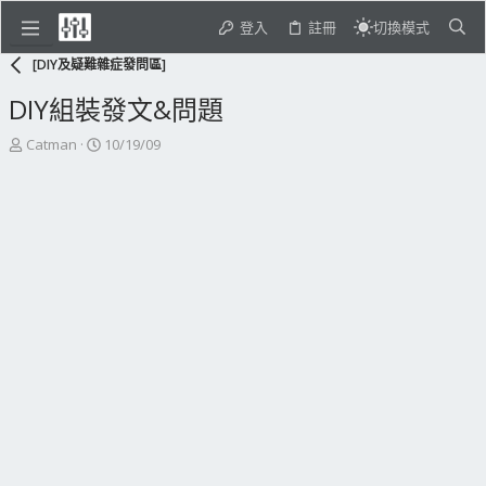
登入
註冊
切換模式
[DIY及疑難雜症發問區]
DIY組裝發文&問題
主
開
Catman
10/19/09
題
始
發
日
起
期
人