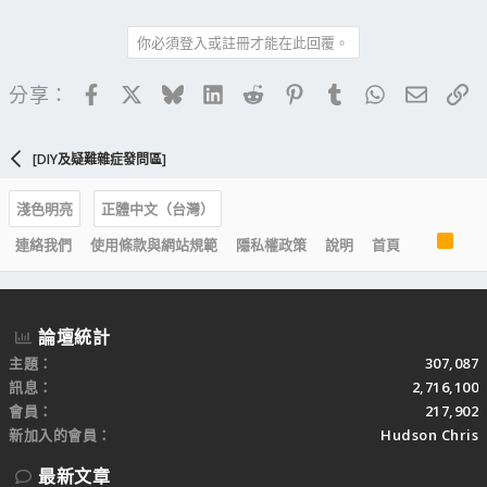
你必須登入或註冊才能在此回覆。
Facebook
X
Bluesky
LinkedIn
Reddit
Pinterest
Tumblr
WhatsApp
電子郵
連
分享：
[DIY及疑難雜症發問區]
淺色明亮
正體中文（台灣）
R
連絡我們
使用條款與網站規範
隱私權政策
說明
首頁
S
S
論壇統計
主題
307,087
訊息
2,716,100
會員
217,902
新加入的會員
Hudson Chris
最新文章