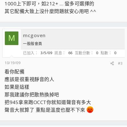
1000上下即可，如212+ ... 蠻多可選擇的
其它配備大致上沒什麼問題就安心用吧 ^^
mcgoven
M
一般般會員
已加入
3/5/09
訊息
66
互動分數
0
點數
0
10/19/09
#3
看你配備
應該是很重視靜音的人
如果是這樣
那我建議你把散熱換掉吧
把945拿來跑OCCT你就知道聲音有多大
聲音大就算了 重點是溫度也壓不下來