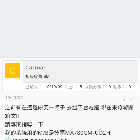
Catman
C
初級會員
已加入
10/19/09
訊息
5
互動分數
0
點數
0
10/19/09
#1
之前有在這邊研究一陣子 去組了台電腦 現在來發發開
箱文!!
請專家指導一下
我的系統用的M/B是技嘉MA780GM-UD2H!