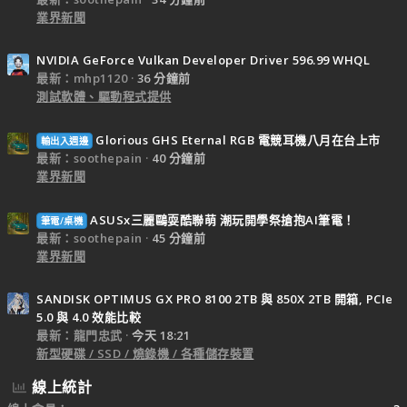
業界新聞
NVIDIA GeForce Vulkan Developer Driver 596.99 WHQL
最新：mhp1120
36 分鐘前
測試軟體、驅動程式提供
Glorious GHS Eternal RGB 電競耳機八月在台上市
輸出入週邊
最新：soothepain
40 分鐘前
業界新聞
ASUSx三麗鷗耍酷聯萌 潮玩開學祭搶抱AI筆電！
筆電/桌機
最新：soothepain
45 分鐘前
業界新聞
SANDISK OPTIMUS GX PRO 8100 2TB 與 850X 2TB 開箱, PCIe
5.0 與 4.0 效能比較
最新：龍門忠武
今天 18:21
新型硬碟 / SSD / 燒錄機 / 各種儲存裝置
線上統計