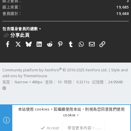
線上會員
3
線上來賓
19,685
會員總計
19,688
包含隱身會員的總數。
分享此頁
Facebook
X
Bluesky
LinkedIn
Reddit
Pinterest
Tumblr
WhatsApp
電子郵件
連結
®
Community platform by XenForo
© 2010-2025 XenForo Ltd.
|
Style and
add-ons by ThemeHouse
寬度
查詢
10
時間
0.3211s
記憶體
24.95MB
本站使用 cookies。若繼續使用本站，則視為您同意我們使用
cookie。
Accept
學習更多內容。……
上方
下方