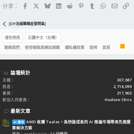
Facebook
X
Bluesky
LinkedIn
Reddit
Pinterest
Tumblr
WhatsApp
電子郵
連
分享：
[DIY及疑難雜症發問區]
淺色明亮
正體中文（台灣）
R
連絡我們
使用條款與網站規範
隱私權政策
說明
首頁
S
S
論壇統計
主題
307,087
訊息
2,716,099
會員
217,902
新加入的會員
Hudson Chris
最新文章
AMD 收購 Taalas，為快速成長的 AI 推論市場帶來先進運
AI 應用
算解決方案
最新：soothepain
34 分鐘前