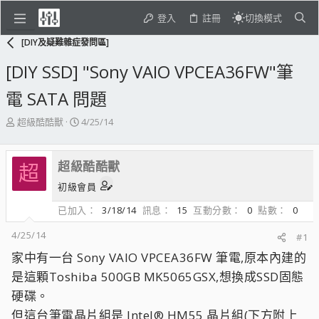
登入
註冊
切換模式
[DIY及疑難雜症發問區]
[DIY SSD] "Sony VAIO VPCEA36FW"筆
電 SATA 問題
主
開
超級酷酷獸
4/25/14
題
始
發
日
起
期
超級酷酷獸
超
人
初級會員
已加入
3/18/14
訊息
15
互動分數
0
點數
0
4/25/14
#1
家中有一台 Sony VAIO VPCEA36FW 筆電,原本內建的
是這顆Toshiba 500GB MK5065GSX,想換成SSD固態
硬碟。
但這台筆電晶片組是 Intel® HM55 晶片組(下方附上