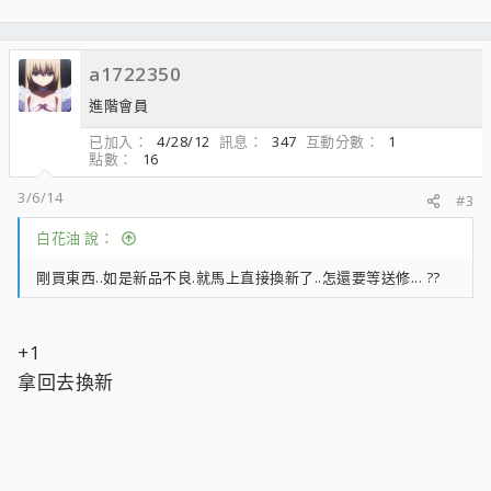
a1722350
進階會員
已加入
4/28/12
訊息
347
互動分數
1
點數
16
3/6/14
#3
白花油 說：
剛買東西..如是新品不良.就馬上直接換新了..怎還要等送修... ??
+1
拿回去換新