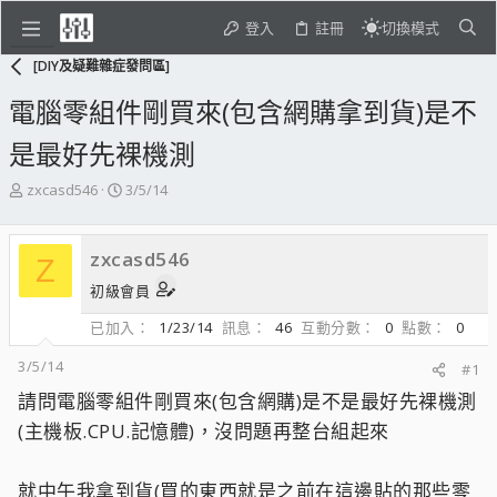
登入
註冊
切換模式
[DIY及疑難雜症發問區]
電腦零組件剛買來(包含網購拿到貨)是不
是最好先裸機測
主
開
zxcasd546
3/5/14
題
始
發
日
起
期
zxcasd546
Z
人
初級會員
已加入
1/23/14
訊息
46
互動分數
0
點數
0
3/5/14
#1
請問電腦零組件剛買來(包含網購)是不是最好先裸機測
(主機板.CPU.記憶體)，沒問題再整台組起來
就中午我拿到貨(買的東西就是之前在這邊貼的那些零