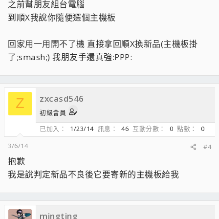
之前幫朋友組台電腦
到順X我說你隨便選個主機板
回家用一用開不了機 直接拿回順X換新品(主機板掛
了;smash;) 我朋友手還真強:PPP:
zxcasd546
Z
初級會員
已加入
1/23/14
訊息
46
互動分數
0
點數
0
3/6/14
#4
抱歉
我是說判定新品不良後它要寄新的主機板給我
mingting