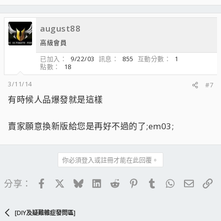
august88
高級會員
已加入
9/22/03
訊息
855
互動分數
1
點數
18
3/11/14
#7
有時候人品爆發就是這樣
賣家願意換新版給您是再好不過的了;em03;
你必須登入或註冊才能在此回覆。
Facebook
X
Bluesky
LinkedIn
Reddit
Pinterest
Tumblr
WhatsApp
電子郵
連
分享：
[DIY及疑難雜症發問區]