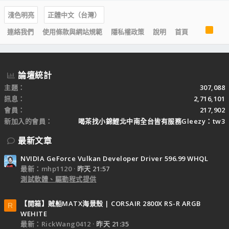
淺色明亮
正體中文（台灣）
R
連絡我們
使用條款與網站規範
隱私權政策
說明
首頁
S
S
論壇統計
主題
307,088
訊息
2,716,101
會員
217,902
新加入的會員
喝茶找小錦鯉北中南全台皆有服務Gleezy：tw3
最新文章
NVIDIA GeForce Vulkan Developer Driver 596.99 WHQL
最新：mhp1120
昨天 21:57
測試軟體、驅動程式提供
【開箱】賊船MATX海景殼 | CORSAIR 2800X RS-R ARGB
R
WEHITE
最新：RickWang0412
昨天 21:35