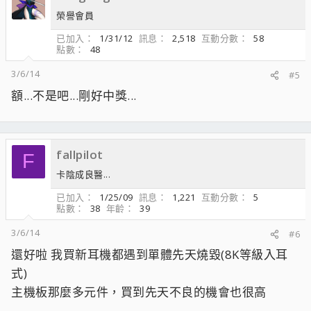
榮譽會員
已加入
1/31/12
訊息
2,518
互動分數
58
點數
48
3/6/14
#5
額...不是吧...剛好中獎...
fallpilot
F
卡陰成良醫...
已加入
1/25/09
訊息
1,221
互動分數
5
點數
38
年齡
39
3/6/14
#6
還好啦 我買新耳機都遇到單體先天燒毀(8K等級入耳
式)
主機板那麼多元件，買到先天不良的機會也很高