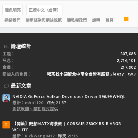
淺色明亮
正體中文（台灣）
R
連絡我們
使用條款與網站規範
隱私權政策
說明
首頁
S
S
論壇統計
主題
307,088
訊息
2,716,101
會員
217,902
新加入的會員
喝茶找小錦鯉北中南全台皆有服務Gleezy：tw3
最新文章
NVIDIA GeForce Vulkan Developer Driver 596.99 WHQL
最新：mhp1120
昨天 21:57
測試軟體、驅動程式提供
【開箱】賊船MATX海景殼 | CORSAIR 2800X RS-R ARGB
R
WEHITE
最新：RickWang0412
昨天 21:35