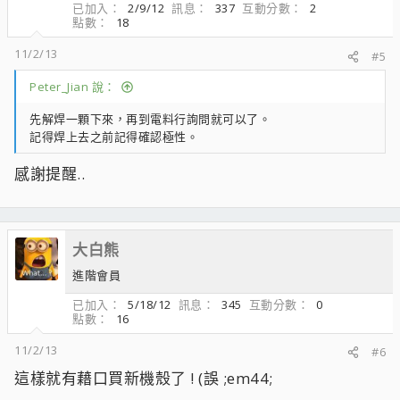
已加入
2/9/12
訊息
337
互動分數
2
點數
18
11/2/13
#5
Peter_Jian 說：
先解焊一顆下來，再到電料行詢問就可以了。
記得焊上去之前記得確認極性。
感謝提醒..
大白熊
進階會員
已加入
5/18/12
訊息
345
互動分數
0
點數
16
11/2/13
#6
這樣就有藉口買新機殼了 ! (誤 ;em44;