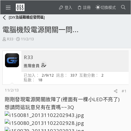
登入
註冊
切換模式
[DIY及疑難雜症發問區]
電腦機殼電源開關一問...
主
開
R33
11/2/13
題
始
發
日
起
期
R33
人
進階會員
已加入
2/9/12
訊息
337
互動分數
2
點數
18
11/2/13
#1
剛剛發現電源開關故障了(裡面有一棵小LED不亮了)
想請問這玩意兒有在賣嗎~~3Q