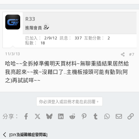
R33
進階會員
已加入
2/9/12
訊息
337
互動分數
2
點數
18
11/3/13
#7
哈哈~~全拆掉準備明天買材料~無聊重插結果居然給
我亮起來~~挨~沒藉口了..主機板接頭可能有動到(阿
之)再試試咩~~
你必須登入或註冊才能在此回覆。
Facebook
X
Bluesky
LinkedIn
Reddit
Pinterest
Tumblr
WhatsApp
電子郵
連
分享：
[DIY及疑難雜症發問區]