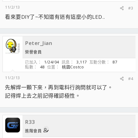
11/2/13
#3
看來要DIY了~不知道有迷有這麼小的LED..
Peter_Jian
榮譽會員
已加入
1/24/04
訊息
3,117
互動分數
87
點數
48
位置
桃園Costco
11/2/13
#4
先解焊一顆下來，再到電料行詢問就可以了。
記得焊上去之前記得確認極性。
R33
進階會員