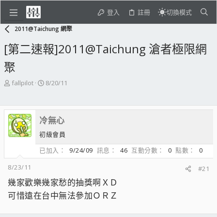
登入
註冊
切換模式
2011@Taichung 網聚
[第二速報]2011@Taichung 滄者極限網
聚
主
開
fallpilot
8/20/11
題
始
發
日
起
期
冷無心
人
初級會員
已加入
9/24/09
訊息
46
互動分數
0
點數
0
8/23/11
#21
幾家歡樂幾家愁的抽獎啊ＸＤ
可惜遠在台中無法參加ＯＲＺ