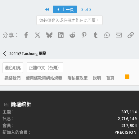
First
上一頁
3 of 3
你必須登入或註冊才能在此回覆。
Facebook
X
Bluesky
LinkedIn
Reddit
Pinterest
Tumblr
WhatsApp
電子郵
連
分享：
2011@Taichung 網聚
淺色明亮
正體中文（台灣）
R
連絡我們
使用條款與網站規範
隱私權政策
說明
首頁
S
S
論壇統計
主題
307,114
訊息
2,716,149
會員
217,904
新加入的會員
PRECISION