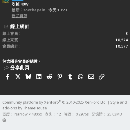
吃掉 40W
最新：soothepain
今天 10:23
新品資訊
線上統計
線上會員
3
線上來賓
10,574
會員總計
10,577
包含隱身會員的總數。
分享此頁
Facebook
X
Bluesky
LinkedIn
Reddit
Pinterest
Tumblr
WhatsApp
電子郵件
連結
®
Community platform by XenForo
© 2010-2025 XenForo Ltd.
|
Style and
add-ons by ThemeHouse
寬度
查詢
12
時間
0.2976s
記憶體
25.03MB