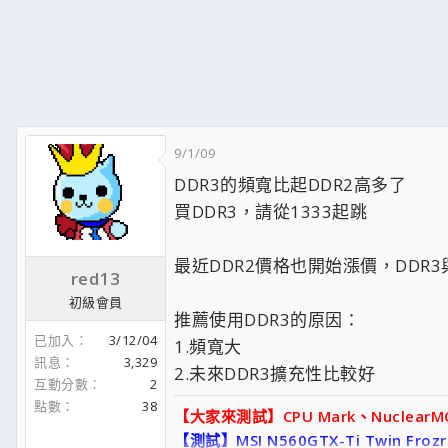
9/1/09
DDR3的頻寬比起DDR2高多了
買DDR3，請從1333起跳
最近DDR2價格也開始漲價，DDR3
red13
初級會員
推薦使用DDR3的原因：
已加入
3/12/04
1.頻寬大
訊息
3,329
2.未來DDR3擴充性比較好
互動分數
2
點數
38
【大家來測試】CPU Mark、NuclearMC、
【測試】MSI N560GTX-Ti Twin Frozr 