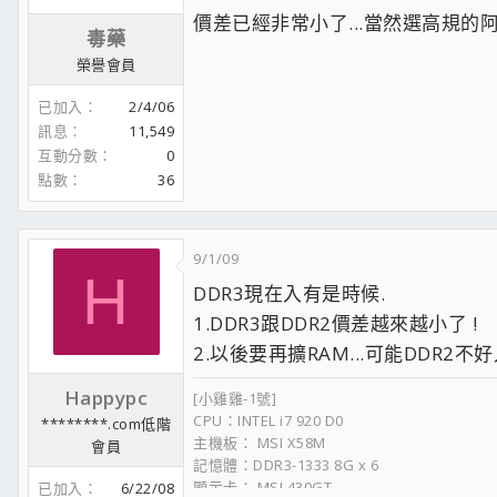
價差已經非常小了...當然選高規的
毒藥
榮譽會員
已加入
2/4/06
訊息
11,549
互動分數
0
點數
36
9/1/09
H
DDR3現在入有是時候.
1.DDR3跟DDR2價差越來越小了 !
2.以後要再擴RAM...可能DDR2不好
Happypc
[小雞雞-1號]
CPU：INTEL i7 920 D0
********.com低階
主機板： MSI X58M
會員
記憶體：DDR3-1333 8G x 6
顯示卡： MSI 430GT
已加入
6/22/08