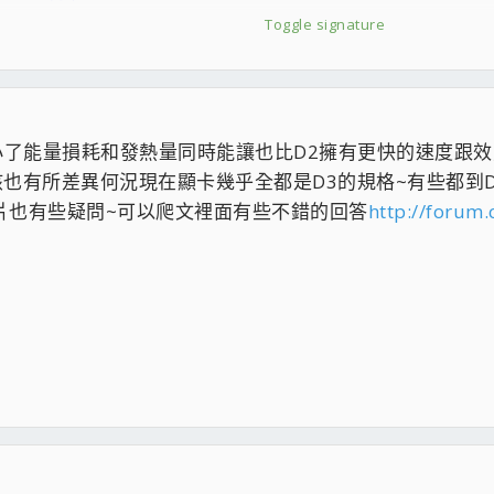
Toggle signature
id0 更新支援Trim
650
電源供應器
 900+
小了能量損耗和發熱量同時能讓也比D2擁有更快的速度跟效能而D
(2大13小)
上應該也有所差異何況現在顯卡幾乎全都是D3的規格~有些都
晶片也有些疑問~可以爬文裡面有些不錯的回答
http://forum
NT]
[FONT="黑體"]
[/FONT]
[FONT="黑體"]
★2007年液晶螢幕小常識
★2004
-14 + IFX-05 + DFI LT UT X48