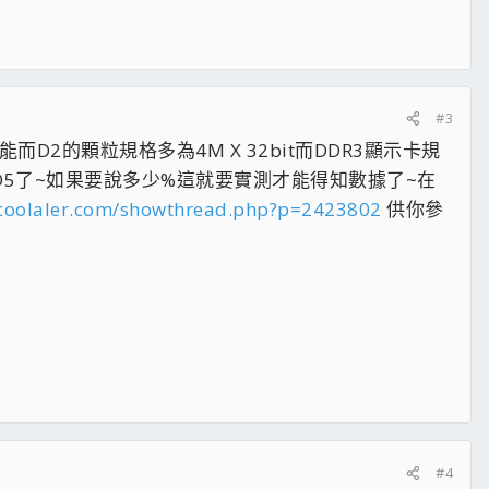
#3
2的顆粒規格多為4M X 32bit而DDR3顯示卡規
到D5了~如果要說多少%這就要實測才能得知數據了~在
.coolaler.com/showthread.php?p=2423802
供你參
[/FONT]
年電腦靜音小改造
#4