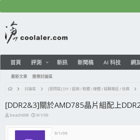
首頁
評測
新訊
新聞稿
AI 科技
網
最新文章
搜尋討論區
討論區
[發問區] DIY / 超頻 / 軟體 / 硬體 / 疑難雜症 / 估價
[DDR2&3]關於AMD785晶片組配上DDR
主
開
beach608
9/1/09
題
始
發
日
9/1/09
起
期
人