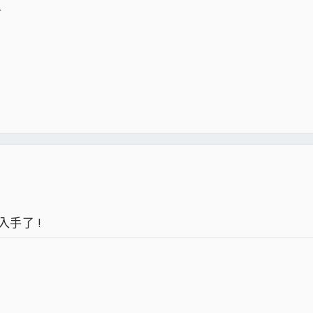
阿
入手了 !