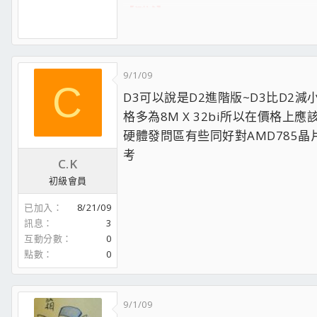
【測試】MSI 6950 2GB BBA
【測試】微軟Arc Touch無線滑鼠
【測試】Intel X25-V 40G SSDX2 Ra
【測試】喜金A~金牌殺手 Seasonic X-
9/1/09
【測試】雙12V迴路的帝海 影隼600W
C
【測試】我的第二套水冷系統：阿嬤牌水冷
D3可以說是D2進階版~D3比D2減
【測試】Lian-Li 聯力大型機殼 PC-B71 
格多為8M X 32bi所以在價格
硬體發問區有些同好對AMD785
[FONT="黑體"]
[/FO
★2008年電腦耗電量小測試
考
★[測試]野火燒不盡，春風吹又生 ：Thermalright IFX
C.K
初級會員
已加入
8/21/09
訊息
3
互動分數
0
點數
0
9/1/09