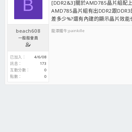
B
[DDR2&3]關於AMD785晶片組配
AMD785晶片組有出DDR2跟DD
差多少%?還有內建的顯示晶片效能也
beach608
龍潭鐵牛;painkille
一般般會員
已加入
4/6/08
訊息
173
互動分數
0
點數
0