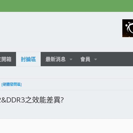
友開箱
討論區
最新消息
會員
[硬體發問區]
2&DDR3之效能差異?