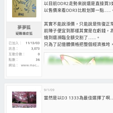
以目前DDR2走勢來說還是直接買3好
以售價來看DDR3比較划算一點......
其實不能說漲價，只能說是恢復正常價格而
夢夢狐
前陣子便宜到那樣其實是在虧錢，
疑難雜症狐
燒到還瀕臨全額交割了.......。
已加入
11/13/03
只為了記億體價格把整個經濟推垮，
訊息
3,073
互動分數
0
點數
36
網站
www.machcannon.idv.tw
9/1/09
當然是以D3 1333為最佳選擇了啊.....
網站
•
網誌
•
電腦
......非常抱歉，不才敝人是男生請別再誤認了Tw