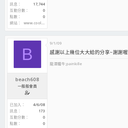
硬碟：隨時變更中
訊息
17,744
機殼：裸奔中
互動分數
0
電源供應器：1000W
點數
0
顯示器: 石頭牌 24 吋
網站
www.coolaler.com
9/1/09
B
感謝以上幾位大大給的分享~謝謝喔
龍潭鐵牛;painkille
beach608
一般般會員
已加入
4/6/08
訊息
173
互動分數
0
點數
0