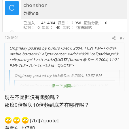
chonshon
C
榮譽會員
已加入
4/14/04
訊息
2,956
互動分數
0
點數
0
年齡
43
網站
造訪網站
12/6/04
#7
Originally posted by buniro+Dec 6 2004, 11:21 PM--></div>
<table border='0' align='center' width='95%' cellpadding='3'
cellspacing='1'><tr><td>
QUOTE
(buniro @ Dec 6 2004, 11:21
PM)</td></tr><tr><td id='QUOTE'>
Originally posted by kick@Dec 6 2004, 10:37 PM
按一下展開……
Originally posted by buniro@Dec 6 2004, 10:35
PM
現在不是都沒有鎖頻嗎？
<!--QuoteBegin-kick
按一下展開……
按一下展開……
那麼9倍頻與10倍頻到底差在哪裡呢？
@Dec 6 2004, 10:15 PM
[/b][/quote]
挖哩咧~~~0441spmw大家猛拋
按一下展開……
有鎖向上倍頻