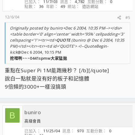
已加入
11/7/03
訊息
4,782
互動分數
0
點數
36
年齡
49
網站
造訪網站
12/6/04
#5
Originally posted by buniro+Dec 6 2004, 10:35 PM--></div>
<table border='0' align='center' width='95%' cellpadding='3'
cellspacing='1'><tr><td>
QUOTE
(buniro @ Dec 6 2004, 10:35
PM)</td></tr><tr><td id='QUOTE'> <!--QuoteBegin-
kick
@Dec 6 2004, 10:15 PM
挖哩咧~~~0441spmw大家猛拋
重點在Super Pi 1M能跑幾秒？ [/b][/quote]
說白一點就是沒有好的板子和記憶體
9倍頻的3000+一樣沒搞頭
buniro
B
高級會員
已加入
11/25/04
訊息
970
互動分數
0