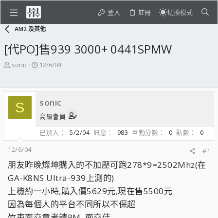
登入
註冊
切換模式
AM2 及其他
[代PO]售939 3000+ 0441SPMW
主
開
sonic
12/6/04
題
始
發
日
起
期
sonic
人
S
高級會員
已加入
5/2/04
訊息
983
互動分數
0
點數
0
12/6/04
#1
朋友昨晚燦坤購入的不加壓可跑278*9=2502Mhz(在
GA-K8NS Ultra-939上測的)
上機約一小時,購入價5629元,現在售5500元
因為每個人的平台不同所以不保超
竹東面交意者請PM, 面交佳