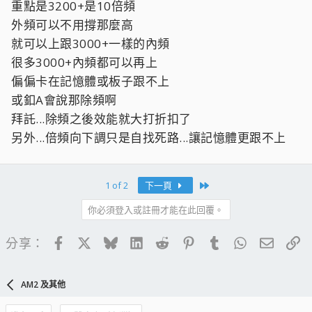
重點是3200+是10倍頻
外頻可以不用撐那麼高
重點在Super Pi 1M能跑幾秒？
按一下展開……
就可以上跟3000+一樣的內頻
很多3000+內頻都可以再上
說白一點就是沒有好的板子和記憶體
偏偏卡在記憶體或板子跟不上
9倍頻的3000+一樣沒搞頭
或釦A會說那除頻啊
拜託...除頻之後效能就大打折扣了
另外...倍頻向下調只是自找死路...讓記憶體更跟不上
Last
1 of 2
下一頁
你必須登入或註冊才能在此回覆。
Facebook
X
Bluesky
LinkedIn
Reddit
Pinterest
Tumblr
WhatsApp
電子郵
連
分享：
AM2 及其他