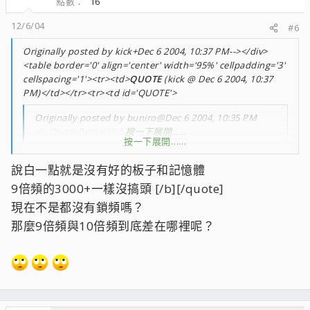
點數
16
12/6/04
#6
Originally posted by kick+Dec 6 2004, 10:37 PM--></div>
<table border='0' align='center' width='95%' cellpadding='3'
cellspacing='1'><tr><td>
QUOTE
(kick @ Dec 6 2004, 10:37
PM)</td></tr><tr><td id='QUOTE'>
Originally posted by buniro@Dec 6 2004, 10:35 PM
<!--QuoteBegin-kick
按一下展開……
按一下展開……
@Dec 6 2004, 10:15 PM
說白一點就是沒有好的板子和記憶體
挖哩咧~~~0441spmw大家猛拋
按一下展開……
9倍頻的3000+一樣沒搞頭 [/b][/quote]
現在不是都沒有鎖頻嗎？
重點在Super Pi 1M能跑幾秒？
那麼9倍頻與10倍頻到底差在哪裡呢？