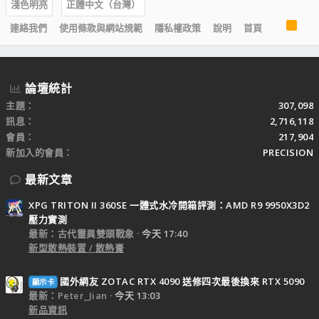
淺色明亮
正體中文（台灣）
R
連絡我們
使用條款與網站規範
隱私權政策
說明
首頁
S
S
論壇統計
主題
307,098
訊息
2,716,118
會員
217,904
新加入的會員
PRECISION
最新文章
XPG TRITON II 360SE 一體式水冷開箱評測：AMD R9 9950X3D2
壓力實測
最新：古代靈異雙頭戰象
今天 17:40
新型散熱裝置 / 散熱膏
國外網友 ZOTAC RTX 4090 送修四次最後換來 RTX 5090
顯示卡
最新：Peter_Jian
今天 13:03
新品資訊