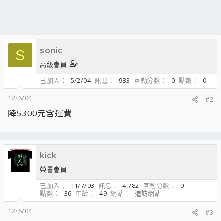
sonic
S
高級會員
已加入
5/2/04
訊息
983
互動分數
0
點數
0
12/6/04
#2
降5300元含運費
kick
榮譽會員
已加入
11/7/03
訊息
4,782
互動分數
0
點數
36
年齡
49
網站
造訪網站
12/6/04
#3