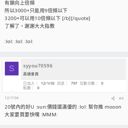
Originally posted by buniro@Dec 6 2004,
有鎖向上倍頻
10:35 PM
所以3000+只能用9倍頻以下
<!--QuoteBegin-kick
按一下展開……
按一下展開……
3200+可以用10倍頻以下 [/b][/quote]
按一下展開……
了解了，謝謝大大指教
@Dec 6 2004, 10:15 PM
:lol: :lol: :lol:
挖哩咧~~~0441spmw大家猛拋
按一下展開……
重點在Super Pi 1M能跑幾秒？
按一下展開……
syyou70596
S
按一下展開……
高級會員
說白一點就是沒有好的板子和記憶體
9倍頻的3000+一樣沒搞頭
已加入
12/1/03
訊息
797
互動分數
0
現在不是都沒有鎖頻嗎？
點數
0
那麼9倍頻與10倍頻到底差在哪裡呢？
12/7/04
#9
20號內的好U :sun:價錢還滿優的 :lol: 幫你推 mooon
大家要買要快嘿 :MMM: