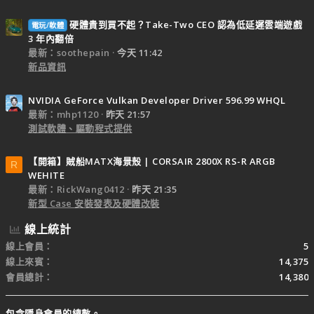
硬體貴到買不起？Take-Two CEO 認為低延遲雲端遊戲
電玩/軟體
3 年內翻倍
最新：soothepain
今天 11:42
新品資訊
NVIDIA GeForce Vulkan Developer Driver 596.99 WHQL
最新：mhp1120
昨天 21:57
測試軟體、驅動程式提供
【開箱】賊船MATX海景殼 | CORSAIR 2800X RS-R ARGB
R
WEHITE
最新：RickWang0412
昨天 21:35
新型 Case 安裝發表及硬體改裝
線上統計
線上會員
5
線上來賓
14,375
會員總計
14,380
包含隱身會員的總數。