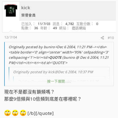
kick
榮譽會員
已加入
11/7/03
訊息
4,782
互動分數
0
點數
36
年齡
49
網站
造訪網站
12/7/04
#10
Originally posted by buniro+Dec 6 2004, 11:21 PM--></div>
<table border='0' align='center' width='95%' cellpadding='3'
cellspacing='1'><tr><td>
QUOTE
(buniro @ Dec 6 2004, 11:21
PM)</td></tr><tr><td id='QUOTE'>
Originally posted by kick@Dec 6 2004, 10:37 PM
按一下展開……
Originally posted by buniro@Dec 6 2004, 10:35
PM
現在不是都沒有鎖頻嗎？
<!--QuoteBegin-kick
按一下展開……
按一下展開……
那麼9倍頻與10倍頻到底差在哪裡呢？
@Dec 6 2004, 10:15 PM
[/b][/quote]
挖哩咧~~~0441spmw大家猛拋
按一下展開……