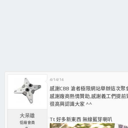
4/14/14
感謝CBB 滄者極限網站舉辦這次聚
感謝廠商熱情贊助,感謝義工們提前到
很高興認識大家 ^^
大呆雄
Tt 好多新東西 無線藍芽喇叭
低級會員