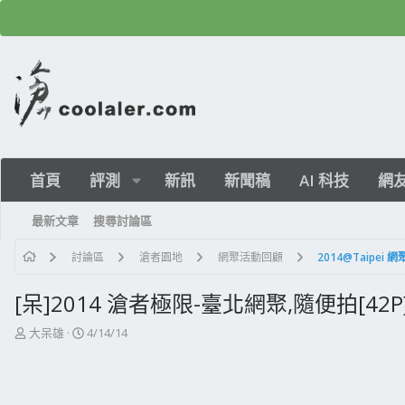
首頁
評測
新訊
新聞稿
AI 科技
網
最新文章
搜尋討論區
討論區
滄者園地
網聚活動回顧
2014@Taipei 網
[呆]2014 滄者極限-臺北網聚,隨便拍[42P
主
開
大呆雄
4/14/14
題
始
發
日
起
期
人