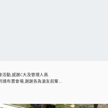
會活動,感謝C大及管理人員.
達布置會場,謝謝各為滄友前輩...