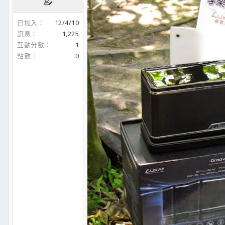
已加入
12/4/10
訊息
1,225
互動分數
1
點數
0