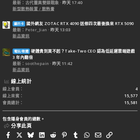
最新：古代靈異雙頭戰象
昨天 17:40
新型散熱裝置 / 散熱膏
國外網友 ZOTAC RTX 4090 送修四次最後換來 RTX 5090
顯示卡
最新：Peter_Jian
昨天 13:03
新品資訊
硬體貴到買不起？Take-Two CEO 認為低延遲雲端遊戲
電玩/軟體
3 年內翻倍
最新：soothepain
昨天 11:42
新品資訊
線上統計
線上會員
4
線上來賓
15,577
會員總計
15,581
包含隱身會員的總數。
分享此頁
Facebook
X
Bluesky
LinkedIn
Reddit
Pinterest
Tumblr
WhatsApp
電子郵件
連結