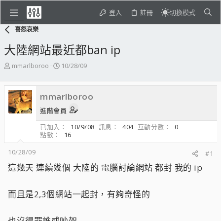
登入
註冊
切換模式
喜怒哀樂
大陸網站最近都ban ip
主
開
mmarlboroo
10/28/09
題
始
發
日
起
期
mmarlboroo
人
進階會員
已加入
10/9/08
訊息
404
互動分數
0
點數
16
10/28/09
#1
這幾天 連續幾個 大陸的 電腦討論網站 都封 我的 ip
而且是2,3個網站一起封，有夠奇怪的
也沒得罪誰或吵架