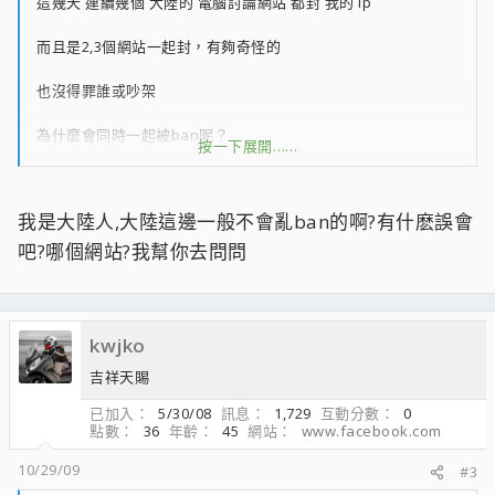
這幾天 連續幾個 大陸的 電腦討論網站 都封 我的 ip
而且是2,3個網站一起封，有夠奇怪的
也沒得罪誰或吵架
為什麼會同時一起被ban呢？
按一下展開……
難道大陸那邊的網站管理員都有一個組織的嗎;ng;
我是大陸人,大陸這邊一般不會亂ban的啊?有什麽誤會
還是同區段都被封？有人一樣情況嗎？ 大概北美這邊的ip
吧?哪個網站?我幫你去問問
kwjko
吉祥天賜
已加入
5/30/08
訊息
1,729
互動分數
0
點數
36
年齡
45
網站
www.facebook.com
10/29/09
#3