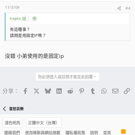
11/3/09
#4
kwjko 說：
有這種事？
請問是用固定IP嗎？
沒錯 小弟使用的是固定ip
你必須登入或註冊才能在此回覆。
Facebook
X
Bluesky
LinkedIn
Reddit
Pinterest
Tumblr
WhatsApp
電子郵
連
分享：
喜怒哀樂
淺色明亮
正體中文（台灣）
R
連絡我們
使用條款與網站規範
隱私權政策
說明
首頁