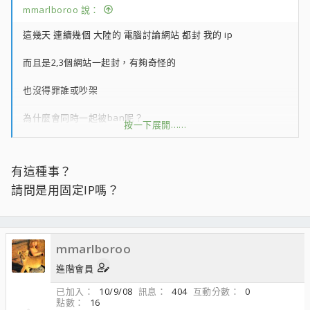
mmarlboroo 說：
這幾天 連續幾個 大陸的 電腦討論網站 都封 我的 ip
而且是2,3個網站一起封，有夠奇怪的
也沒得罪誰或吵架
為什麼會同時一起被ban呢？
按一下展開……
難道大陸那邊的網站管理員都有一個組織的嗎;ng;
有這種事？
還是同區段都被封？有人一樣情況嗎？ 大概北美這邊的ip
請問是用固定IP嗎？
mmarlboroo
進階會員
已加入
10/9/08
訊息
404
互動分數
0
點數
16