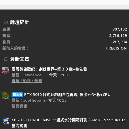
S
S
論壇統計
主題
307,102
訊息
2,716,129
會員
217,904
新加入的會員
PRECISION
最新文章
霹靂英雄戰紀：刜伐世界─第３９章─搶先看
最新：lawrence11
今天 12:00
電玩 / 影視 / 音樂
RTX 5090 各式綑綁組合包再現, 買卡+卡+板+CPU
顯示卡
最新：soothepain
今天 10:55
新品資訊
XPG TRITON II 360SE 一體式水冷開箱評測：AMD R9 9950X3D2
壓力實測