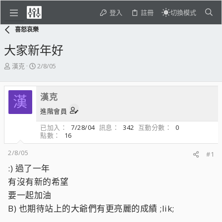
登入
註冊
切換模式
喜怒哀樂
大家新年好
主
開
漢克
2/8/05
題
始
發
日
起
期
漢克
漢
人
進階會員
已加入
7/28/04
訊息
342
互動分數
0
點數
16
2/8/05
#1
:) 過了一年
有沒有新的希望
要一起加油
B) 也期待站上的大爺們有更亮麗的成績 ;lik;