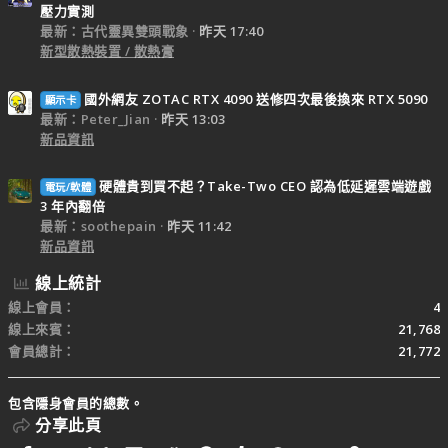
壓力實測
最新：古代靈異雙頭戰象
昨天 17:40
新型散熱裝置 / 散熱膏
國外網友 ZOTAC RTX 4090 送修四次最後換來 RTX 5090
顯示卡
最新：Peter_Jian
昨天 13:03
新品資訊
硬體貴到買不起？Take-Two CEO 認為低延遲雲端遊戲
電玩/軟體
3 年內翻倍
最新：soothepain
昨天 11:42
新品資訊
線上統計
線上會員
4
線上來賓
21,768
會員總計
21,772
包含隱身會員的總數。
分享此頁