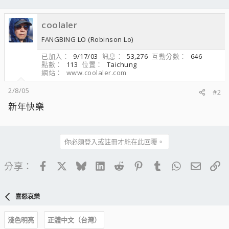
coolaler
FANGBING LO (Robinson Lo)
已加入
9/17/03
訊息
53,276
互動分數
646
點數
113
位置
Taichung
網站
www.coolaler.com
2/8/05
#2
新年快樂
你必須登入或註冊才能在此回覆。
Facebook
X
Bluesky
LinkedIn
Reddit
Pinterest
Tumblr
WhatsApp
電子郵
連
分享：
喜怒哀樂
淺色明亮
正體中文（台灣）