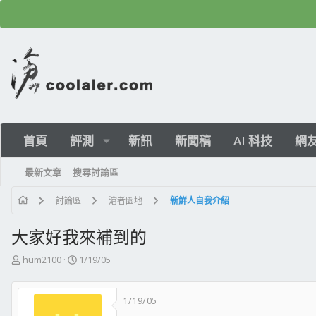
首頁
評測
新訊
新聞稿
AI 科技
網
最新文章
搜尋討論區
討論區
滄者園地
新鮮人自我介紹
大家好我來補到的
主
開
hum2100
1/19/05
題
始
發
日
1/19/05
起
期
人