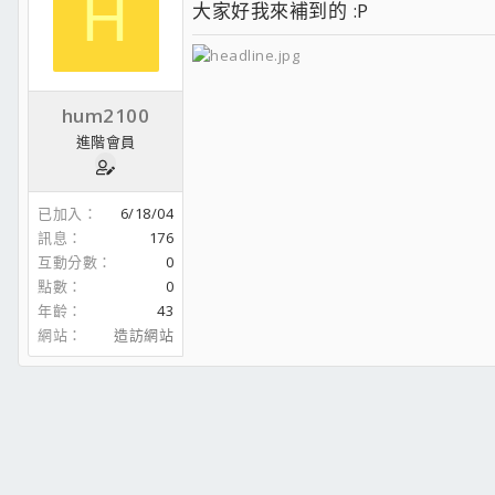
H
大家好我來補到的 :P
hum2100
進階會員
已加入
6/18/04
訊息
176
互動分數
0
點數
0
年齡
43
網站
造訪網站