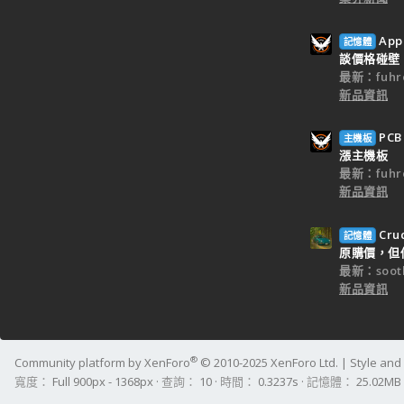
Ap
記憶體
談價格碰壁
最新：fuhr
新品資訊
PC
主機板
漲主機板
最新：fuhr
新品資訊
Cr
記憶體
原購價，但僅
最新：sooth
新品資訊
®
Community platform by XenForo
© 2010-2025 XenForo Ltd.
|
Style an
寬度
查詢
10
時間
0.3237s
記憶體
25.02MB