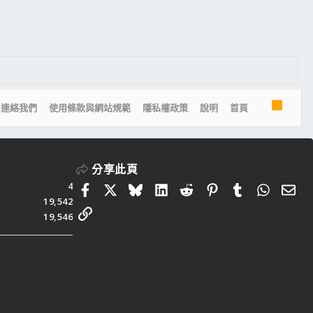
R
連絡我們
使用條款與網站規範
隱私權政策
說明
首頁
S
S
分享此頁
4
Facebook
X
Bluesky
LinkedIn
Reddit
Pinterest
Tumblr
Whats
電
19,542
連結
19,546