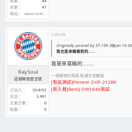
點數
48
年齡
47
網站
www.coolaler.com
1/25/05
Originally posted by ST-15K.3
@Jan 19 20
我也是來補報到的.......
我是來寫稿的.........
RaySoul
一個細微的錯誤,能讓全部翻盤
這個帳號是空號
[新品測試]Pioneer DVR-212BK
[新入替]BenQ DW1640測試
已加入
10/4/03
訊息
3,991
互動分數
0
點數
0