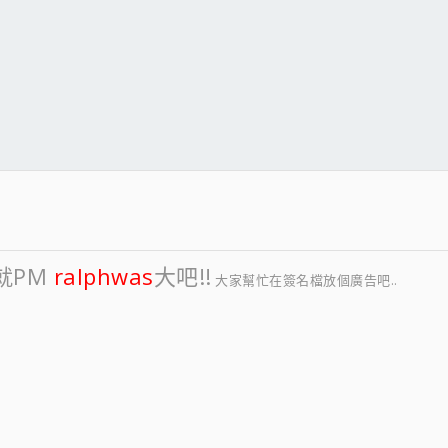
就PM
ralphwas
大吧!!
大家幫忙在簽名檔放個廣告吧..