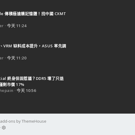
ple 傳積極搶購記憶體！找中國 CXMT
er
今天 11:24
B、VRM 缺料成本提升，ASUS 率先調
er
今天 11:20
ucial 終身保固惹議？DDR5 壞了只退
剩市價 17%
epain
今天 10:56
d add-ons by ThemeHouse