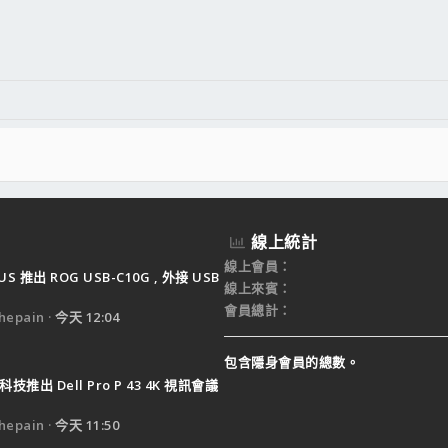
件
結
線上統計
線上會員
US 推出 ROG USB-C10G , 外接 USB
線上來賓
會員總計
epain
今天 12:04
包含隱身會員的總數。
技推出 Dell Pro P 43 4K 視訊會議
epain
今天 11:50