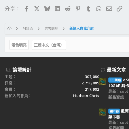
Facebook
X
Bluesky
LinkedIn
Reddit
Pinterest
Tumblr
WhatsApp
電子郵
連
分享：
討論區
滄者園地
新鮮人自我介紹
淺色明亮
正體中文（台灣）
論壇統計
最新文章
主題
307,080
AS
3C.網通
訊息
2,716,089
10GbE 網卡
會員
217,902
最新：sooth
新加入的會員
Hudson Chris
新品資訊
戴爾科
顯示器
顯示器
最新：sooth
業界新聞