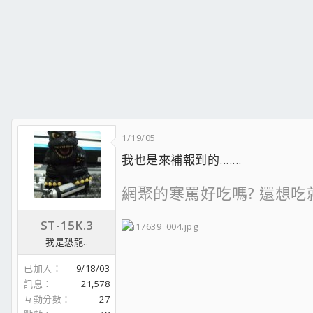
1/19/05
我也是來補報到的.......
網聚的寒罵好吃嗎? 還想吃
ST-15K.3
我是恐龍..
Dear Nike R.I.P.
已加入
9/18/03
訊息
21,578
互動分數
27