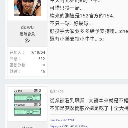
今天對兄弟的8局下半...
可惜只投一局...
緯來的測速是152官方的154...
不只一球...好幾球...
ddwu
好投手大家要多多給予支持唷...;chee
進階會員
還有小弟支持小牛牛...;x;
已加入
7/19/04
訊息
532
互動分數
0
點數
16
8/31/06
從業餘看到職業...大餅本來就是不錯的
不知是突然開竅??還是吃了十全大補
Intel Core i7-11700
cicer
Gigabyte Z590I AORUS Ultra