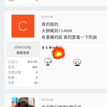
8/30/06
C
真的假的..
大餅飆到154KM..
有重播的話 真的要看一下的說
cherishy
進階會員
已加入
8/3/05
訊息
442
互動分數
0
點數
0
年齡
40
8/30/06