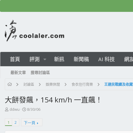
首頁
評測
新訊
新聞稿
AI 科技
網
最新文章
搜尋討論區
討論區
娛樂休閒
食衣住行育樂
王建民戰績及收藏
大餅發飆，154 km/h 一直飆！
主
開
ddwu
8/30/06
題
始
發
日
1
2
下一頁
起
期
人