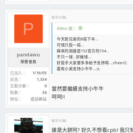
8/31/06
P
ddwu 說：
今天對兄弟的8局下半...
可惜只投一局...
緯來的測速是152官方的154...
pandawu
不只一球...好幾球...
榮譽會員
好投手大家要多多給予支持唷...;cheer2;
還有小弟支持小牛牛...;x;
已加入
1/16/05
訊息
1,334
互動分數
0
當然要繼續支持小牛牛
點數
36
呵呵!!
網站
造訪網站
8/31/06
誰是大餅阿? 好久不想看cpbl 我