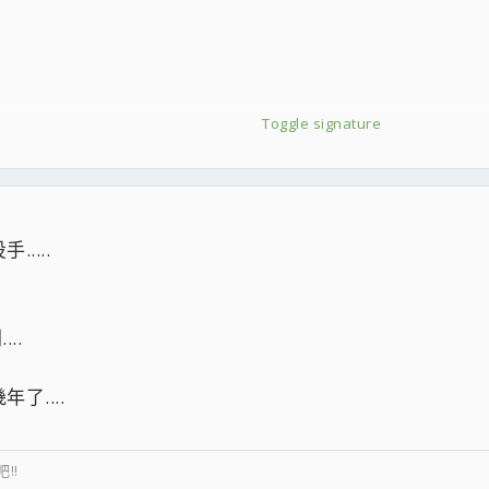
swap
Toggle signature
15 PWM Chromax.black.swap
....
..
....
!!