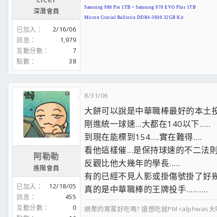
Samsung 980 Pro 1TB + Samsung 970 EVO Plus 1TB
深潛會員
Micron Crucial Ballistix DDR4-3600 32GB Kit
已加入
2/16/06
Sapphire NITRO+ AMD RADEON RX 6750 XT
訊息
1,979
Silverstone SUGO 15 + Seasonic FOCUS PX-850
Scythe SCMG-5100BE + Noctua NF-F12 PWM Chromax.black.
互動分數
7
Noctua NF-A14 PWM Chromax.black.swap + Noctua NF-A12x
點數
38
Windows 10 Pro
8/31/06
大餅可以說是中華職棒最好的本土投手.
剛進統一球速...大都在140以下.....
到現在能標到154....實在難得....
看他這樣催...是保持球速的不二法則..
阿勒勒
反觀比他大幾年的學長.....
進階會員
有的已經不見人影或掛傷號掛了好幾年了
已加入
12/18/05
真的是中華職棒的王牌投手..........
訊息
455
互動分數
0
網聚的寒罵好吃嗎? 還想吃就PM ralphwas大吧