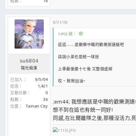
點數
16
8/31/06
sanji 說：
這這........是歡樂中職的歡樂測速槍吧
話說小弟也是統一球迷
su6804
陽光痴漢
上季最後連十七後 又整個虛掉
已加入
6/5/04
哎 ~ 默默加油~
訊息
1,421
互動分數
0
點數
36
;em44; 我想應該是中職的歡樂測速
位置
Tainan City
想不到在這也有統一同好!
同感,在比爾離隊之後,那種沒活力,死