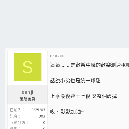
8/30/06
S
這這........是歡樂中職的歡樂測速槍
話說小弟也是統一球迷
sanji
上季最後連十七後 又整個虛掉
進階會員
已加入
9/25/03
哎 ~ 默默加油~
訊息
303
互動分數
0
點數
0