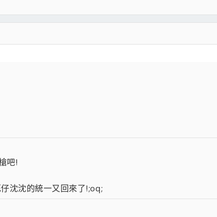
槍吧!
仔沈沈的統一又回來了!;oq;