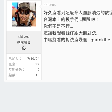
8/30/06
好久沒看到這麼令人血脈噴張的數字了
台灣本土的投手們...醒醒吧！
你們不是不行...
這讓我想看鋒仔跟大餅對決...
ddwu
中職能看的對決沒幾個...;painkille
進階會員
已加入
7/19/04
訊息
532
互動分數
0
點數
16