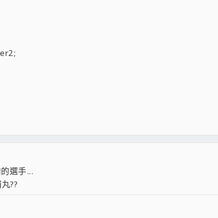
r2;
選手...
丸??