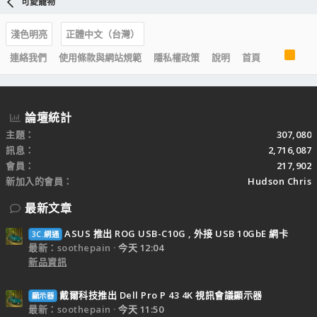
可愛寵物
淺色明亮
正體中文（台灣）
R
連絡我們
使用條款與網站規範
隱私權政策
說明
首頁
S
S
論壇統計
主題
307,080
訊息
2,716,087
會員
217,902
新加入的會員
Hudson Chris
最新文章
ASUS 推出 ROG USB-C10G , 外接 USB 10GbE 網卡
3C.網通
最新：soothepain
今天 12:04
新品資訊
戴爾科技推出 Dell Pro P 43 4K 視訊會議顯示器
顯示器
最新：soothepain
今天 11:50