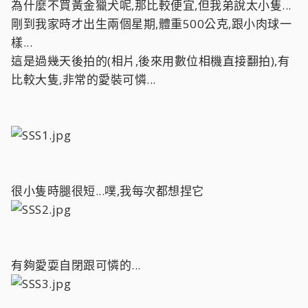
為什麼不買黃金獵犬呢,那比較便宜,但我弟說太小隻...
剛到我家時才出生兩個星期,體重500公克,跟小肉球一
樣...
這是過幾天後拍的(相片,後來用數位相機直接翻拍),有
比較大隻,非常的愛裝可憐...
很小隻時腿很短...噗,我每次都想捏它
有夠愛耍自閉跟可憐的...