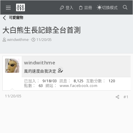
登入
註冊
切換模式
可愛寵物
大白熊生長記錄全台首測
主
開
windwithme
11/20/05
題
始
發
日
起
期
windwithme
人
風的速度由我決定
已加入
9/18/03
訊息
8,125
互動分數
120
點數
63
網站
www.facebook.com
11/20/05
#1