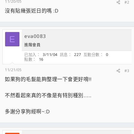
11/20/05
#2
沒有貼幾張近日的嗎 :D
eva0083
E
進階會員
已加入
3/11/04
訊息
227
互動分數
0
點數
16
11/21/05
#3
如果狗的毛髮能夠整理一下會更好唷!!
不然看起來真的不像是有特別種別......
多謝分享狗經啊~:D