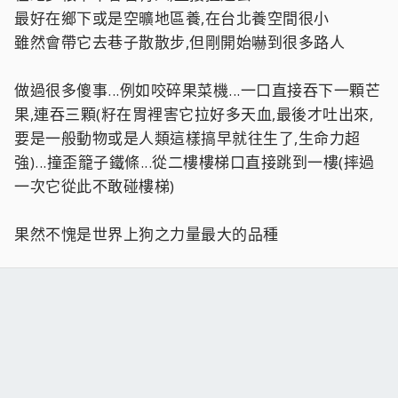
最好在鄉下或是空曠地區養,在台北養空間很小
雖然會帶它去巷子散散步,但剛開始嚇到很多路人
做過很多傻事...例如咬碎果菜機...一口直接吞下一顆芒
果,連吞三顆(籽在胃裡害它拉好多天血,最後才吐出來,
要是一般動物或是人類這樣搞早就往生了,生命力超
強)...撞歪籠子鐵條...從二樓樓梯口直接跳到一樓(摔過
一次它從此不敢碰樓梯)
果然不愧是世界上狗之力量最大的品種