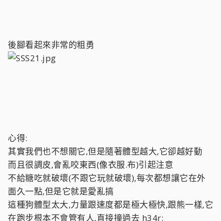
後腳看起來非常的粗勇
心得:
其實我們也不想關它,但是隨著體型越大,它卻越好動
而且很調皮,會亂咬東西(像衣服.布)引起注意
不給糖吃就破壞(不跟它玩就破壞),每次都想讓它在外
面久一點,但是它就是愛亂搞
這種狗體型太大,力量跟速度都是極大極快,跟熊一樣,它
在跑步根本不會管有人,直接撞過去 h34r: