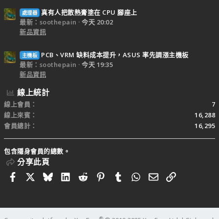
真有人把散熱膏塗在 CPU 腳座上
處理器
最新：soothepain
今天 20:02
新品資訊
PCB、VRM 缺料成本提升，ASUS 率先調漲主機板
主機板
最新：soothepain
今天 19:35
新品資訊
線上統計
線上會員
7
線上來賓
16,288
會員總計
16,295
包含隱身會員的總數。
分享此頁
Facebook
X
Bluesky
LinkedIn
Reddit
Pinterest
Tumblr
WhatsApp
電子郵件
連結
®