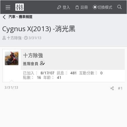
登入
註冊
切換模式
汽車、機車頻道
Cygnus X(2013) -消光黑
主
開
十方除強
3/31/13
題
始
發
日
起
期
十方除強
人
進階會員
已加入
8/17/07
訊息
481
互動分數
0
點數
16
年齡
41
3/31/13
#1