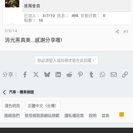
進階會員
已加入
3/7/10
訊息
498
互動分數
0
點數
16
2/3/14
#3
消光黑真美...感謝分享喔!
你必須登入或註冊才能在此回覆。
Facebook
X
Bluesky
LinkedIn
Reddit
Pinterest
Tumblr
WhatsApp
電子郵
連
分享：
汽車、機車頻道
淺色明亮
正體中文（台灣）
R
連絡我們
使用條款與網站規範
隱私權政策
說明
首頁
S
S