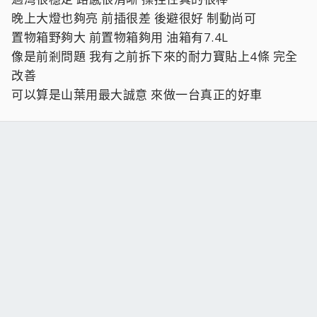
晚上大燈也夠亮 前插很差 後避很好 制動尚可
置物箱野夠大 前置物箱夠用 油箱有7.4L
像是前剎問題 我有之前拆下來的耐力寶貼上4條 完全
改善
可以算是山葉用最大誠意 來做一台真正的好車