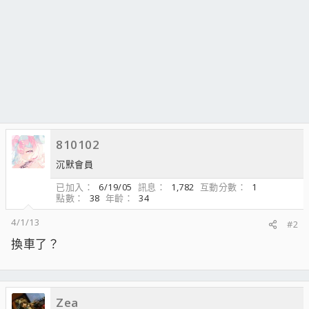
810102
沉默會員
已加入
6/19/05
訊息
1,782
互動分數
1
點數
38
年齡
34
4/1/13
#2
換車了？
Zea