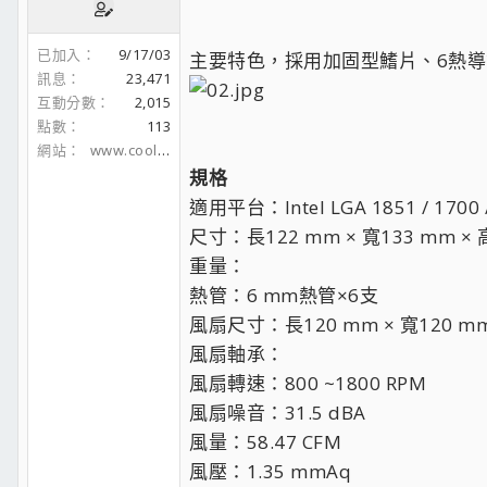
已加入
9/17/03
主要特色，採用加固型鰭片、6熱導管
訊息
23,471
互動分數
2,015
點數
113
網站
www.coolaler.com
規格
適用平台：Intel LGA 1851 / 1700 
尺寸：長122 mm × 寬133 mm × 
重量：
熱管：6 mm熱管×6支
風扇尺寸：長120 mm × 寬120 mm
風扇軸承：
風扇轉速：800 ~1800 RPM
風扇噪音：31.5 dBA
風量：58.47 CFM
風壓：1.35 mmAq