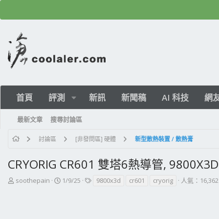
首頁
評測
新訊
新聞稿
AI 科技
網
最新文章
搜尋討論區
討論區
[非發問區] 硬體
新型散熱裝置 / 散熱膏
CRYORIG CR601 雙塔6熱導管, 9800X
主
開
標
soothepain
1/9/25
9800x3d
cr601
cryorig
人氣：16,362
題
始
籤
發
日
起
期
人