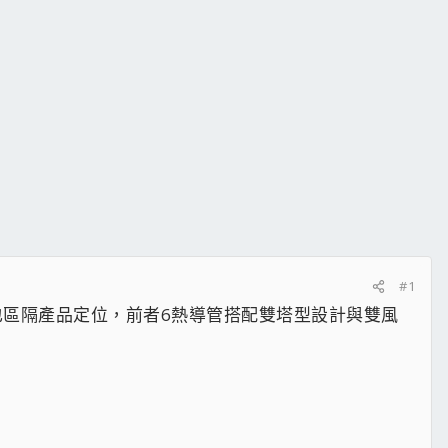
#1
數量，也區隔產品定位，前者6熱導管搭配雙塔型設計與雙風