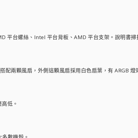
MD 平台螺絲、Intel 平台背板、AMD 平台支架。說明書掃描
型設計，搭配兩顆風扇，外側這顆風扇採用白色扇葉，有 ARG
整高低。
大多數機殼。