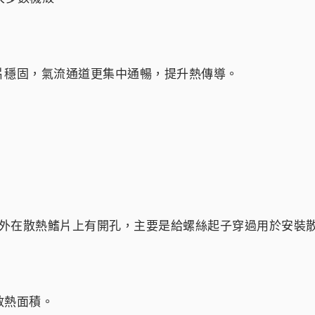
片穩固，氣流通道更集中通暢，提升熱傳導。
o 字樣，另外在散熱鰭片上有開孔，主要是給螺絲起子穿過用於
散熱面積。