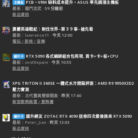
PCB、VRM 缺料成本提升，ASUS 率先調漲主機板
主機板
最新：龍門忠武
59 分鐘前
新品資訊
霹靂英雄戰紀：刜伐世界─第３９章─搶先看
最新：lawrence11
今天 12:00
電玩 / 影視 / 音樂
RTX 5090 各式綑綁組合包再現, 買卡+卡+板+CPU
顯示卡
最新：soothepain
今天 10:55
新品資訊
XPG TRITON II 360SE 一體式水冷開箱評測：AMD R9 9950X3D2
壓力實測
最新：古代靈異雙頭戰象
昨天 17:40
新型散熱裝置 / 散熱膏
國外網友 ZOTAC RTX 4090 送修四次最後換來 RTX 5090
顯示卡
最新：Peter_Jian
昨天 13:03
新品資訊