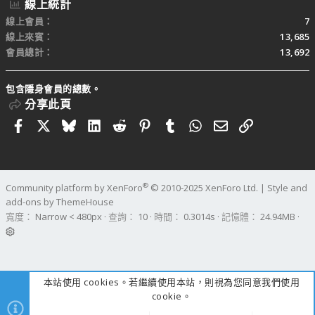
線上統計
線上會員
7
線上來賓
13,685
會員總計
13,692
包含隱身會員的總數。
分享此頁
Facebook
X
Bluesky
LinkedIn
Reddit
Pinterest
Tumblr
WhatsApp
電子郵件
連結
®
Community platform by XenForo
© 2010-2025 XenForo Ltd.
|
Style and
add-ons by ThemeHouse
寬度
查詢
10
時間
0.3014s
記憶體
24.94MB
本站使用 cookies。若繼續使用本站，則視為您同意我們使用
cookie。