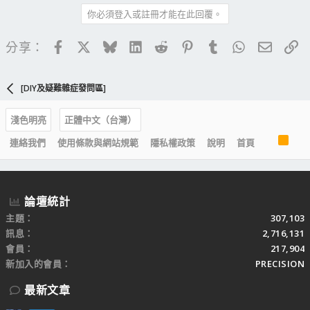
你必須登入或註冊才能在此回覆。
Facebook
X
Bluesky
LinkedIn
Reddit
Pinterest
Tumblr
WhatsApp
電子郵
連
分享：
[DIY及疑難雜症發問區]
淺色明亮
正體中文（台灣）
R
連絡我們
使用條款與網站規範
隱私權政策
說明
首頁
S
S
論壇統計
主題
307,103
訊息
2,716,131
會員
217,904
新加入的會員
PRECISION
最新文章