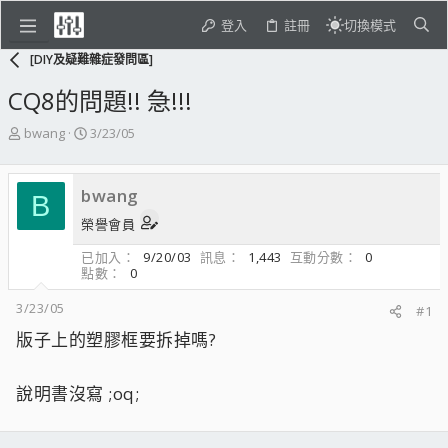
登入
註冊
切換模式
[DIY及疑難雜症發問區]
CQ8的問題!! 急!!!
主
開
bwang
3/23/05
題
始
發
日
起
期
bwang
B
人
榮譽會員
已加入
9/20/03
訊息
1,443
互動分數
0
點數
0
3/23/05
#1
版子上的塑膠框要拆掉嗎?
說明書沒寫 ;oq;