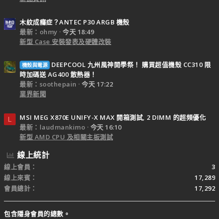
木紋成癮症？ANTEC P30 ARGB 機殼
最新：ohmy
今天 18:49
新型 Case 安裝發表及硬體改裝
DEEPCOOL 九州風神開學祭！ 購買超值機殼 CC310 限
機殼與電源
時加碼送 AG400 散熱器！
最新：soothepain
今天 17:22
業界新聞
MSI MEG X870E UNIFY-X MAX 開箱測試, 2 DIMM 的超頻優化
L
最新：laudmankimo
今天 16:10
新型 AMD CPU 及相關主板測試
線上統計
線上會員
3
線上來賓
17,289
會員總計
17,292
包含隱身會員的總數。