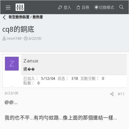
登入
註冊
切換模式
新型散熱裝置 / 散熱膏
cq8的銅底
主
開
reon749
6/22/05
題
始
發
日
起
期
Zanux
人
Z
擃��
已加入
5/12/04
訊息
318
互動分數
0
點數
0
6/23/05
#11
@@...
我的也不平...有均勻紋路...像上面的那個連結一樣...