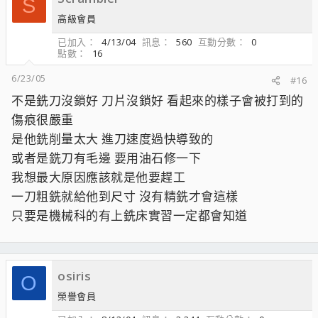
S
高級會員
已加入
4/13/04
訊息
560
互動分數
0
點數
16
6/23/05
#16
不是銑刀沒鎖好 刀片沒鎖好 看起來的樣子會被打到的
傷痕很嚴重
是他銑削量太大 進刀速度過快導致的
或者是銑刀有毛邊 要用油石修一下
我想最大原因應該就是他要趕工
一刀粗銑就給他到尺寸 沒有精銑才會這樣
只要是機械科的有上銑床實習一定都會知道
osiris
O
榮譽會員