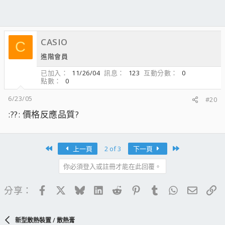
CASIO
C
進階會員
已加入
11/26/04
訊息
123
互動分數
0
點數
0
6/23/05
#20
:??: 價格反應品質?
First
Last
上一頁
2 of 3
下一頁
你必須登入或註冊才能在此回覆。
Facebook
X
Bluesky
LinkedIn
Reddit
Pinterest
Tumblr
WhatsApp
電子郵
連
分享：
新型散熱裝置 / 散熱膏