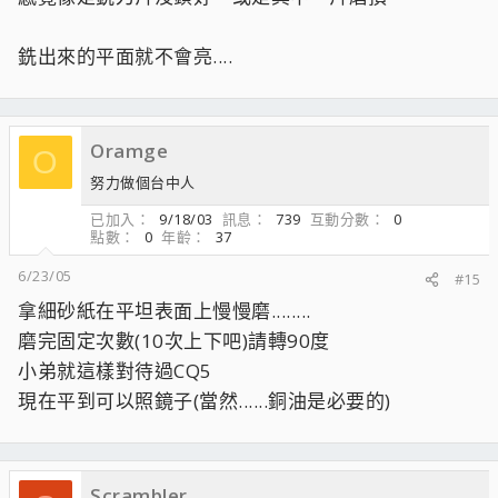
銑出來的平面就不會亮....
Oramge
O
努力做個台中人
已加入
9/18/03
訊息
739
互動分數
0
點數
0
年齡
37
6/23/05
#15
拿細砂紙在平坦表面上慢慢磨........
磨完固定次數(10次上下吧)請轉90度
小弟就這樣對待過CQ5
現在平到可以照鏡子(當然......銅油是必要的)
Scrambler