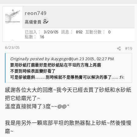
reon749
高級會員
已加入
3/20/05
訊息
892
互動分數
0
點數
16
6/23/05
#19
Originally posted by ikaygogo
@Jun 23 2005, 02:27 PM
要用砂紙打磨最好是把砂紙貼在平坦的方塊上再磨
不要到時候表面變好看了
可是卻被磨斜..........到時候就不是導熱膏可以解決的事了...... :fi:
感謝各位大大的回應~我今天已經去買了砂紙和水砂紙
把它給磨光了~
溫度直接就降了3度~~@@"
我是用另外一顆底部平坦的散熱器黏上砂紙~然後慢慢
磨~