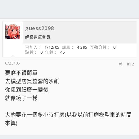
guess2098
超級過氣會員..
已加入
1/12/05
訊息
4,395
互動分數
0
點數
0
年齡
46
6/23/05
#12
要磨平很簡單
去模型店買整套的沙紙
從粗到細磨一變後
就像鏡子一樣
大約要花一個多小時打磨(以我以前打磨模型車的時間
來算)