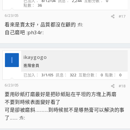
已加入
8/12/04
訊息
2,244
互動分數
0
點數
36
6/23/05
#17
看來是賣太好，品質都沒在顧的 :fl:
自己磨吧 :ph34r:
ikaygogo
I
進階會員
已加入
3/1/05
訊息
322
互動分數
0
點數
0
6/23/05
#18
要用砂紙打磨最好是把砂紙貼在平坦的方塊上再磨
不要到時候表面變好看了
可是卻被磨斜..........到時候就不是導熱膏可以解決的事
了...... :fi: