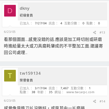
dkny
D
初級會員
已加入
7/27/04
訊息
4
互動分數
0
點數
0
6/23/05
#13
看那個圖面...感覺沒錯的話.應該是加工時切削或研磨
時進給量太大或刀具磨耗肇成的不平整加工面.建議寄
回公司處理..
tw159134
T
榮譽會員
已加入
3/17/04
訊息
7,467
互動分數
1
點數
38
年齡
35
網站
www.twcarpc.com
6/23/05
#14
感覺像是銑刀片沒鎖好，或是其中一片磨損