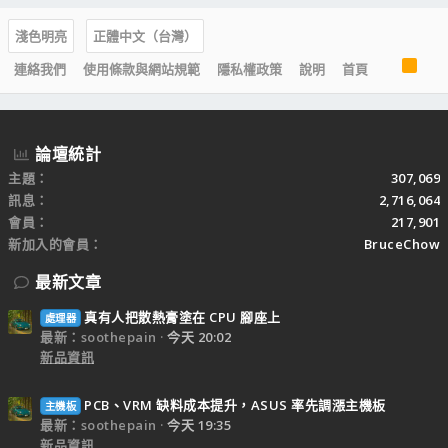
淺色明亮
正體中文（台灣）
R
連絡我們
使用條款與網站規範
隱私權政策
說明
首頁
S
S
論壇統計
主題
307,069
訊息
2,716,064
會員
217,901
新加入的會員
BruceChow
最新文章
真有人把散熱膏塗在 CPU 腳座上
處理器
最新：soothepain
今天 20:02
新品資訊
PCB、VRM 缺料成本提升，ASUS 率先調漲主機板
主機板
最新：soothepain
今天 19:35
新品資訊