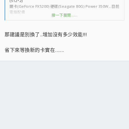
(512*2)
顯卡(GeForce FX5200) 硬碟(Seagate 80G) Power 350W...目前
電腦配備
按一下展開……
想說換個CPU就好...但P4那麼多顆 不知道要換哪顆?
這台電腦普通就打打報告 上網逛逛 偶爾玩些低階的遊戲
我的預算就只有 2.4~3.0G/800FSB/512KBor1M/L2 的CPU 大概
那建議是別換了..增加沒有多少效能!!!
落在這附近
千元有找的CPU 頂多再加個記憶體 應該是我目前的最大預算了
吧ˊˋ
省下來等換新的卡實在.......