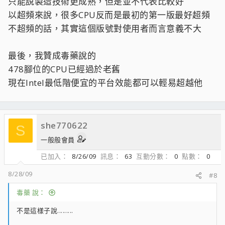
只能說製造技術更成熟，但是並不代表比較好
以超頻來說，很多CPU反而是最初的第一版最好超頻
不超頻的話，其實這個版號對使用者而言意義不大
最後，我贊成毒藥說的
478腳位的CPU已經過於老舊
現在Intel最低階便宜的平台效能都可以輕易超越他
she770622
S
一般般會員
已加入
8/26/09
訊息
63
互動分數
0
點數
0
8/28/09
#8
毒藥 說：
不是這樣子說.........