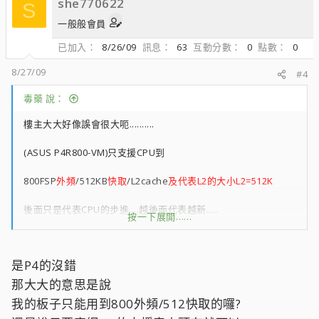
she770622
S
一般般會員
已加入
8/26/09
訊息
63
互動分數
0
點數
0
8/27/09
#4
毒藥 說：
樓主大大好像誤會很大呃..........
(ASUS P4R800-VM)只支援CPU到
800FSP
外頻
/512KB
快取
/L2cache
及代表L2的大小L2=512K
後面只是代表CPU的步進....越後面代表越新.....
按一下展開……
不過一切還是要以CPU的代號為主....同外頻的U不一定支援......
是P4的沒錯
像是P4 630 661 572 C420 C430 E1200 E2200
那大大的意思是說
不過依照樓主打的規格應該是P4 800外頻 或是E1200-E1600這幾
我的板子只能用到800外頻/512快取的囉?
顆吧.......