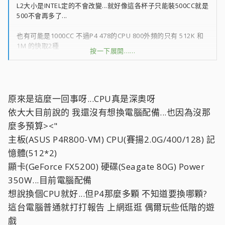
L2大小是INTEL定的不會改變...就好像這各杯子只能裝500CC就是
500不會再多了...
也有可能是1000CC 不過P4 478的CPU 800外頻的只有 512K 和
1M 的快取2種
按一下展開……
而步進.每一顆同規格做到的步進不盡相同..也無法比較......最簡單
的方式就是...比照盒裝步進..
不同規格的CPU.步進不能相比較.......就像現在的1156盒裝B1
原來是這麼一回事呀...CPU真是深奧呀
版...E6850是G0版..
依大大目前說的 我還沒有想換電腦配備...也因為沒那
麼多預算><"
你不能說1156沒出到G0版本....不是最佳版本..
主板(ASUS P4R800-VM) CPU(賽揚2.0G/400/128) 記
有可能這顆只有做到B1 而別顆作到D0 G0...這都是要做功課的...
憶體(512*2)
顯卡(GeForce FX5200) 硬碟(Seagate 80G) Power
簡單來說........P4為例...重點是時脈3.0G.和外頻800......其他有空
再研究
350W...目前電腦配備
想說換個CPU就好...但P4那麼多顆 不知道要換哪顆?
以你來說如果要裝那顆3.4G的478...我只會建議你換平台......
這台電腦普通就打打報告 上網逛逛 偶爾玩些低階的遊
那科又貴.效能也不會比E1500好...換平台不用花多少錢.......
戲