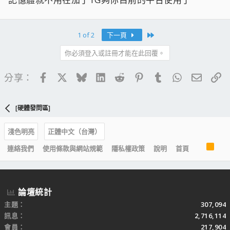
Last
1 of 2
下一頁
你必須登入或註冊才能在此回覆。
Facebook
X
Bluesky
LinkedIn
Reddit
Pinterest
Tumblr
WhatsApp
電子郵
連
分享：
[硬體發問區]
淺色明亮
正體中文（台灣）
R
連絡我們
使用條款與網站規範
隱私權政策
說明
首頁
S
S
論壇統計
主題
307,094
訊息
2,716,114
會員
217,904