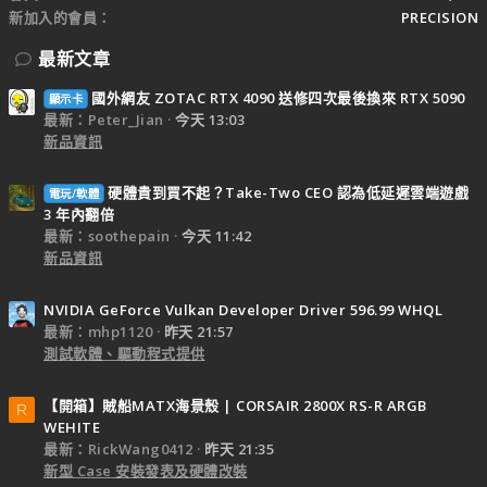
新加入的會員
PRECISION
最新文章
國外網友 ZOTAC RTX 4090 送修四次最後換來 RTX 5090
顯示卡
最新：Peter_Jian
今天 13:03
新品資訊
硬體貴到買不起？Take-Two CEO 認為低延遲雲端遊戲
電玩/軟體
3 年內翻倍
最新：soothepain
今天 11:42
新品資訊
NVIDIA GeForce Vulkan Developer Driver 596.99 WHQL
最新：mhp1120
昨天 21:57
測試軟體、驅動程式提供
【開箱】賊船MATX海景殼 | CORSAIR 2800X RS-R ARGB
R
WEHITE
最新：RickWang0412
昨天 21:35
新型 Case 安裝發表及硬體改裝