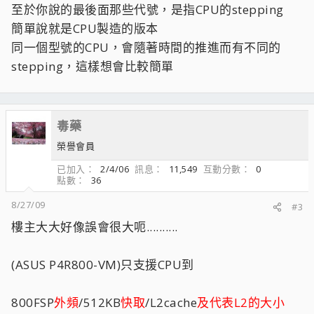
至於你說的最後面那些代號，是指CPU的stepping
簡單說就是CPU製造的版本
同一個型號的CPU，會隨著時間的推進而有不同的
stepping，這樣想會比較簡單
毒藥
榮譽會員
已加入
2/4/06
訊息
11,549
互動分數
0
點數
36
8/27/09
#3
樓主大大好像誤會很大呃..........
(ASUS P4R800-VM)只支援CPU到
800FSP
外頻
/512KB
快取
/L2cache
及代表L2的大小