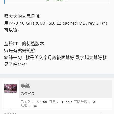
簡單說就是CPU製造的版本
同一個型號的CPU，會隨著時間的推進而有不同的stepping，這
樣想會比較簡單
照大大的意思是說
用P4-3.40 GHz (800 FSB, L2 cache:1MB, rev.G1)也
可以囉?
至於CPU的製造版本
還是有點霧煞煞
總歸一句...就是英文字母越後面越好 數字越大越好就
是了吧@@?
毒藥
榮譽會員
已加入
2/4/06
訊息
11,549
互動分數
0
點數
36