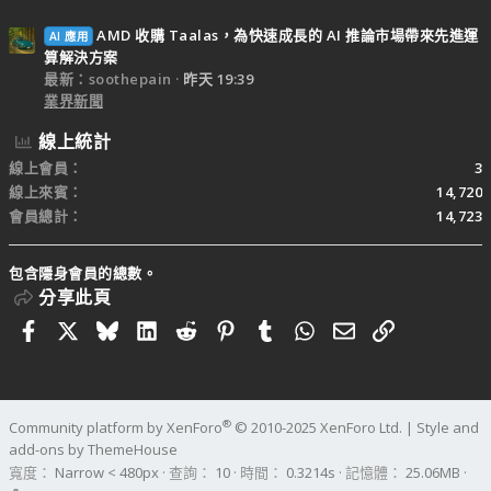
AMD 收購 Taalas，為快速成長的 AI 推論市場帶來先進運
AI 應用
算解決方案
最新：soothepain
昨天 19:39
業界新聞
線上統計
線上會員
3
線上來賓
14,720
會員總計
14,723
包含隱身會員的總數。
分享此頁
Facebook
X
Bluesky
LinkedIn
Reddit
Pinterest
Tumblr
WhatsApp
電子郵件
連結
®
Community platform by XenForo
© 2010-2025 XenForo Ltd.
|
Style and
add-ons by ThemeHouse
寬度
查詢
10
時間
0.3214s
記憶體
25.06MB