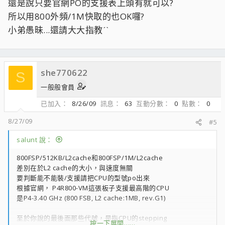
還是說只要官網PO的支援表上頭有就可以?
還請樓主打出代號...直接查官網的支援表即可
所以用800外頻/1M快取的也OK囉?
小弟愚昧...還請大大指教ˊˋ
she770622
S
一般般會員
已加入
8/26/09
訊息
63
互動分數
0
點數
0
8/27/09
#5
salunt 說：
800FSP/512KB/L2cache和800FSP/1M/L2cache
差別在於L2 cache的大小，與速度無關
要判斷能不能裝/支援請把CPU的型號po出來
根據官網， P4R800-VM這張板子支援最高階的CPU
是P4-3.40 GHz (800 FSB, L2 cache:1MB, rev.G1)
至於你說的最後面那些代號，是指CPU的stepping
按一下展開……