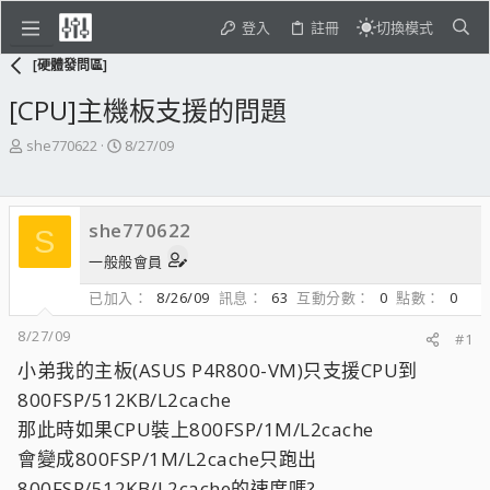
登入
註冊
切換模式
[硬體發問區]
[CPU]主機板支援的問題
主
開
she770622
8/27/09
題
始
發
日
起
期
she770622
人
S
一般般會員
已加入
8/26/09
訊息
63
互動分數
0
點數
0
8/27/09
#1
小弟我的主板(ASUS P4R800-VM)只支援CPU到
800FSP/512KB/L2cache
那此時如果CPU裝上800FSP/1M/L2cache
會變成800FSP/1M/L2cache只跑出
800FSP/512KB/L2cache的速度嗎?