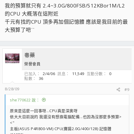
我的預算就只有 2.4~3.0G/800FSB/512KBor1M/L2
G31 1500元/ E1500 1500元 /RAM 2G *800元......
的CPU 大概落在這附近
其他照舊沿用...只要3800元......效能差很多很多
千元有找的CPU 頂多再加個記憶體 應該是我目前的最
大預算了吧ˊˋ
舊規格的東西.淘汰吧促進經濟發展吧........
毒藥
榮譽會員
已加入
2/4/06
訊息
11,549
互動分數
0
點數
36
8/28/09
#9
she770622 說：
原來是這麼一回事呀...CPU真是深奧呀
依大大目前說的 我還沒有想換電腦配備...也因為沒那麼多預算>
<"
主板(ASUS P4R800-VM) CPU(賽揚2.0G/400/128) 記憶體