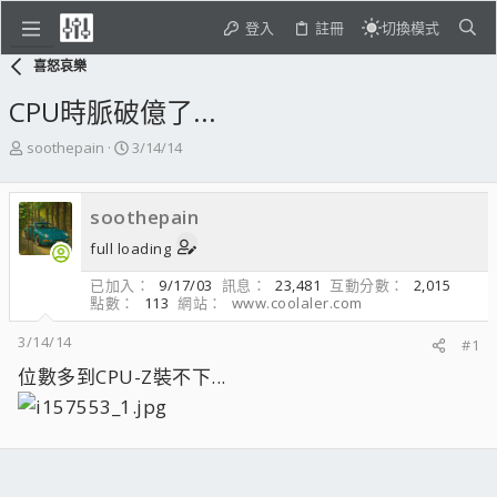
登入
註冊
切換模式
喜怒哀樂
CPU時脈破億了...
主
開
soothepain
3/14/14
題
始
發
日
起
期
soothepain
人
full loading
已加入
9/17/03
訊息
23,481
互動分數
2,015
點數
113
網站
www.coolaler.com
3/14/14
#1
位數多到CPU-Z裝不下...