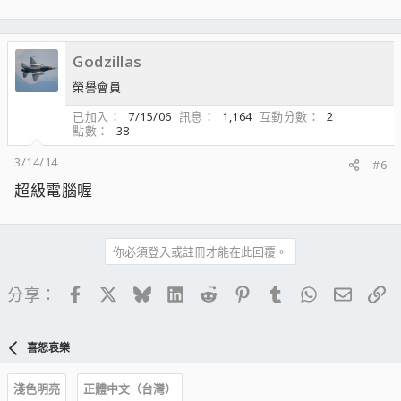
Godzillas
榮譽會員
已加入
7/15/06
訊息
1,164
互動分數
2
點數
38
3/14/14
#6
超級電腦喔
你必須登入或註冊才能在此回覆。
Facebook
X
Bluesky
LinkedIn
Reddit
Pinterest
Tumblr
WhatsApp
電子郵
連
分享：
喜怒哀樂
淺色明亮
正體中文（台灣）