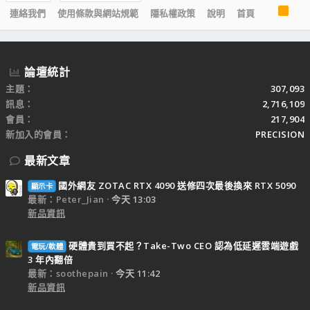
R
連絡我們
使用條款與網站規範
隱私權政策
說明
首頁
S
S
論壇統計
主題
307,093
訊息
2,716,109
會員
217,904
新加入的會員
PRECISION
最新文章
國外網友 ZOTAC RTX 4090 送修四次最後換來 RTX 5090
顯示卡
最新：Peter_Jian
今天 13:03
新品資訊
硬體貴到買不起？Take-Two CEO 認為低延遲雲端遊戲
電玩/軟體
3 年內翻倍
最新：soothepain
今天 11:42
新品資訊