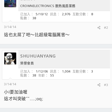
CROWNELECTRONICS 散熱風扇業務
已加入
5/10/12
訊息
2,976
互動分數
8
點數
38
3/14/14
#2
這也太屌了吧～比超級電腦厲害～
SHUHUANYANG
榮譽會員
已加入
1/12/06
訊息
1,004
互動分數
3
點數
38
年齡
55
3/14/14
#3
小I要加油喔
這才叫突破ˇˇ.....;oq;