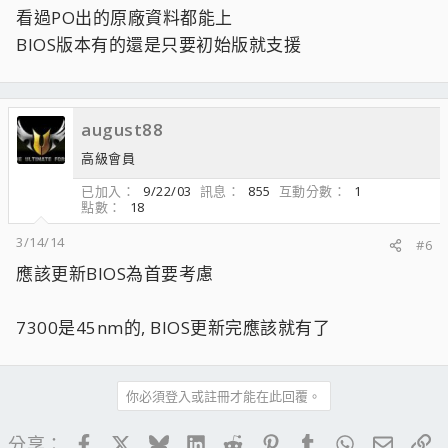
看過PO出的原廠資料都能上
BIOS版本有的還是只要初始版就支援
august88
高級會員
已加入
9/22/03
訊息
855
互動分數
1
點數
18
3/14/14
#6
應該更新BIOS為首要考慮
7300是45nm的, BIOS更新完應該就有了
你必須登入或註冊才能在此回覆。
Facebook
X
Bluesky
LinkedIn
Reddit
Pinterest
Tumblr
WhatsApp
電子郵
連
分享：