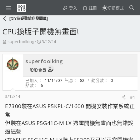
登入
註冊
切換模式
[DIY及疑難雜症發問區]
CPU換版子開機無畫面!
主
開
superfoolking
3/12/14
題
始
發
日
起
期
superfoolking
人
一般般會員
已加入
11/14/07
訊息
82
互動分數
0
點數
6
3/12/14
#1
E7300裝在ASUS P5KPL-C/1600 開機安裝作業系統正
常
但裝在ASUS P5G41C-M LX 過電開機無畫面也無錯誤
逼逼聲
(在ASUS P5G41C-M LX裝上E5200又可以正常開機安