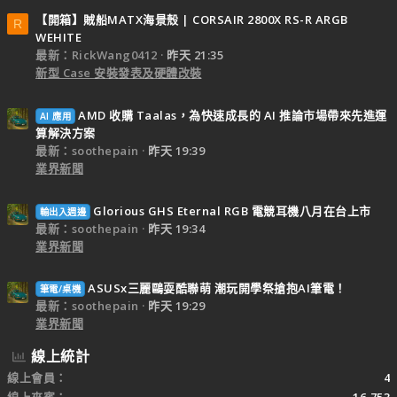
【開箱】賊船MATX海景殼 | CORSAIR 2800X RS-R ARGB
R
WEHITE
最新：RickWang0412
昨天 21:35
新型 Case 安裝發表及硬體改裝
AMD 收購 Taalas，為快速成長的 AI 推論市場帶來先進運
AI 應用
算解決方案
最新：soothepain
昨天 19:39
業界新聞
Glorious GHS Eternal RGB 電競耳機八月在台上市
輸出入週邊
最新：soothepain
昨天 19:34
業界新聞
ASUSx三麗鷗耍酷聯萌 潮玩開學祭搶抱AI筆電！
筆電/桌機
最新：soothepain
昨天 19:29
業界新聞
線上統計
線上會員
4