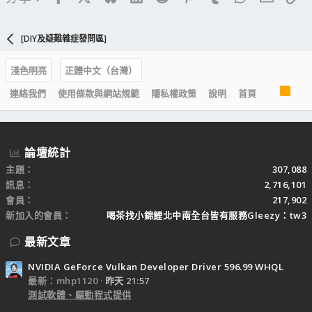
[DIY及疑難雜症發問區]
淺色明亮
正體中文（台灣）
R
連絡我們
使用條款與網站規範
隱私權政策
說明
首頁
S
S
論壇統計
主題
307,088
訊息
2,716,101
會員
217,902
新加入的會員
喝茶找小錦鯉北中南全台皆有服務Gleezy：tw3
最新文章
NVIDIA GeForce Vulkan Developer Driver 596.99 WHQL
最新：mhp1120
昨天 21:57
測試軟體、驅動程式提供