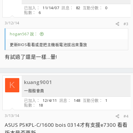
已加入
11/14/07
訊息
82
互動分數
0
點數
6
3/12/14
#3
hogan567 說：
更新BIOS看看或是把主機板電池拔出來重放
有試過了還是一樣...暈!
kuang9001
K
一般般會員
已加入
12/4/11
訊息
148
互動分數
1
點數
18
3/13/14
#4
ASUS P5KPL-C/1600 bois 0314才有支援e7300 看看
版本是否更新...