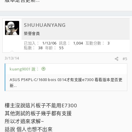
SHUHUANYANG
榮譽會員
已加入
1/12/06
訊息
1,004
互動分數
3
點數
38
年齡
55
3/13/14
#5
kuang9001 說：
ASUS P5KPL-C/1600 bois 0314才有支援e7300 看看版本是否更
新...
樓主沒說這片板子不能用E7300
其他測試的板子幾乎都有支援
所以才過來求解~
話說 個人也想不出來