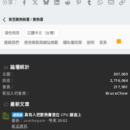
Facebook
X
Bluesky
LinkedIn
Reddit
Pinterest
Tumblr
WhatsApp
電子郵
連
分享：
新型散熱裝置 / 散熱膏
淺色明亮
正體中文（台灣）
R
連絡我們
使用條款與網站規範
隱私權政策
說明
首頁
S
S
論壇統計
主題
307,069
訊息
2,716,064
會員
217,901
新加入的會員
BruceChow
最新文章
真有人把散熱膏塗在 CPU 腳座上
處理器
最新：soothepain
今天 20:02
新品資訊