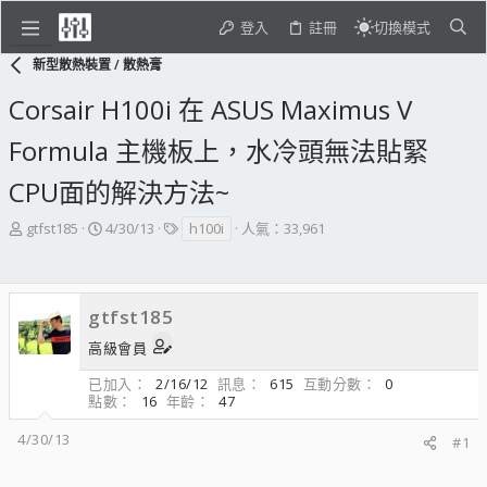
登入
註冊
切換模式
新型散熱裝置 / 散熱膏
Corsair H100i 在 ASUS Maximus V
Formula 主機板上，水冷頭無法貼緊
CPU面的解決方法~
主
開
標
gtfst185
4/30/13
h100i
人氣：33,961
題
始
籤
發
日
起
期
人
gtfst185
高級會員
已加入
2/16/12
訊息
615
互動分數
0
點數
16
年齡
47
4/30/13
#1