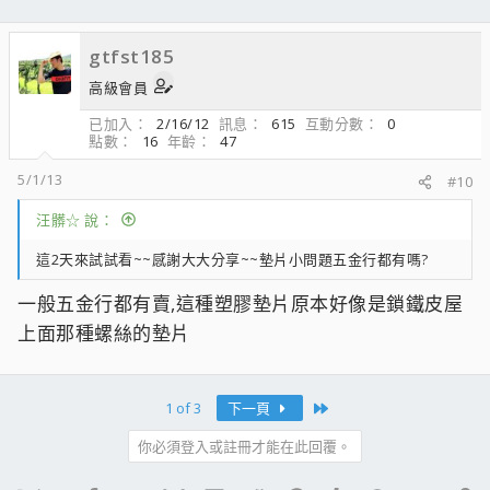
gtfst185
高級會員
已加入
2/16/12
訊息
615
互動分數
0
點數
16
年齡
47
5/1/13
#10
汪髒☆ 說：
這2天來試試看~~感謝大大分享~~墊片小問題五金行都有嗎?
一般五金行都有賣,這種塑膠墊片原本好像是鎖鐵皮屋
上面那種螺絲的墊片
Last
1 of 3
下一頁
你必須登入或註冊才能在此回覆。