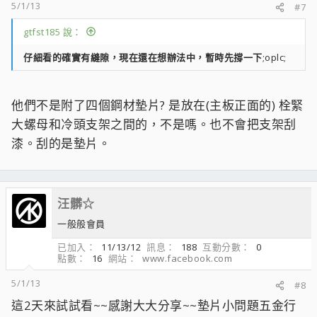
5/1/13
#7
gtfst185 說：
仔細看的確實有縫隙，現在還在想辦法中，暫時先撐一下
;oplc;
他們不是附了四個鋼材墊片? 是放在(主板正面的) 栓緊
大螺母和冷頭支架之間的，不是嗎。也不會把支架刮
漆。刮的是墊片。
汪髒☆
一般般會員
已加入
11/13/12
訊息
188
互動分數
0
點數
16
網站
www.facebook.com
5/1/13
#8
這2天來試試看~~感謝大大分享~~墊片小問題五金行