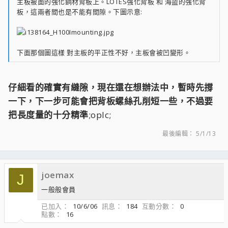
主板被面的強化鋼材背板上。LOTES強化背板 和 海盜的強化背
板，這兩者間也是不能有間隙。下圖示意:
下面那個圖這樣 對主板的平正性不好，主板會被凹變形。
仔細看的確實有縫隙，現在還在想辦法中，暫時先撐
一下，下一步可能會把背板螺絲孔削短一些，不過要
把長度量的十分精準
;oplc;
最後編輯：
5/1/13
joemax
J
一般般會員
已加入
10/6/06
訊息
184
互動分數
0
點數
16