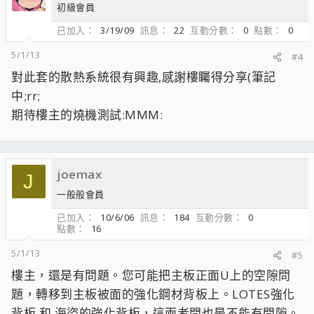
初級會員
已加入
3/19/09
訊息
22
互動分數
0
點數
0
5/1/13
#4
對此套的散熱系統很有興趣,感謝樓矚得分享(筆記
中;rr;
期待樓主的燒機測試:MMM:
joemax
J
一般般會員
已加入
10/6/06
訊息
184
互動分數
0
點數
16
5/1/13
#5
樓主，還是有問題。您可能把主板正面U上的空隙問
題，轉移到主板被面的強化鋼材背板上。LOTES強化
背板 和 海盜的強化背板，這兩者間也是不能有間隙。