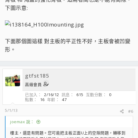
下圖示意:
下面那個圖這樣 對主板的平正性不好，主板會被凹變
形。
gtfst185
高級會員
已加入
2/16/12
訊息
615
互動分數
0
點數
16
年齡
47
5/1/13
#6
joemax 說：
樓主，還是有問題。您可能把主板正面U上的空隙問題，轉移到