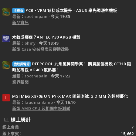
PCB、VRM 缺料成本提升，ASUS 率先調漲主機板
主機板
最新：soothepain
今天 19:35
新品資訊
木紋成癮症？ANTEC P30 ARGB 機殼
最新：ohmy
今天 18:49
新型 Case 安裝發表及硬體改裝
DEEPCOOL 九州風神開學祭！ 購買超值機殼 CC310 限
機殼與電源
時加碼送 AG400 散熱器！
最新：soothepain
今天 17:22
業界新聞
MSI MEG X870E UNIFY-X MAX 開箱測試, 2 DIMM 的超頻優化
L
最新：laudmankimo
今天 16:10
新型 AMD CPU 及相關主板測試
線上統計
線上會員
7
線上來賓
15,662