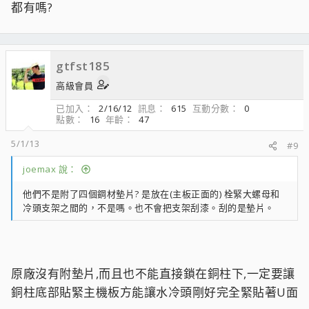
都有嗎?
gtfst185
高級會員
已加入
2/16/12
訊息
615
互動分數
0
點數
16
年齡
47
5/1/13
#9
joemax 說：
他們不是附了四個鋼材墊片? 是放在(主板正面的) 栓緊大螺母和
冷頭支架之間的，不是嗎。也不會把支架刮漆。刮的是墊片。
原廠沒有附墊片,而且也不能直接鎖在銅柱下,一定要讓
銅柱底部貼緊主機板方能讓水冷頭剛好完全緊貼著U面