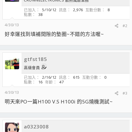
CROWNELECTRONICS 散熱風扇業務
已加入
5/10/12
訊息
2,976
互動分數
8
點數
38
4/30/13
#2
好幸運找到填補間隙的墊圈~不錯的方法喔~
gtfst185
高級會員
已加入
2/16/12
訊息
615
互動分數
0
點數
16
年齡
47
4/30/13
#3
明天來PO一篇H100 V.S H100i 的5G燒機測試~
a0323008