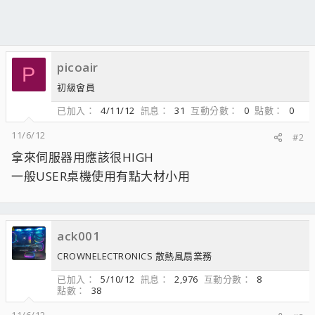
picoair
P
初級會員
已加入
4/11/12
訊息
31
互動分數
0
點數
0
11/6/12
#2
拿來伺服器用應該很HIGH
一般USER桌機使用有點大材小用
ack001
CROWNELECTRONICS 散熱風扇業務
已加入
5/10/12
訊息
2,976
互動分數
8
點數
38