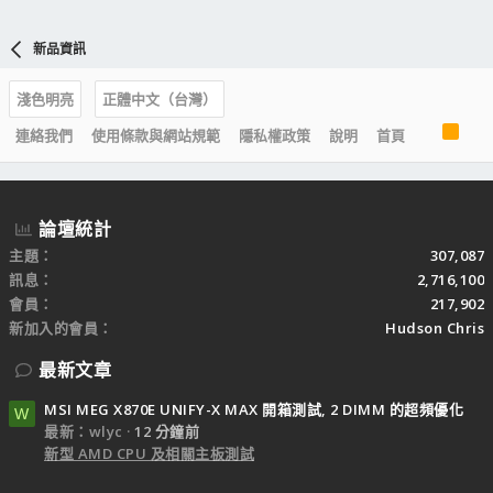
新品資訊
淺色明亮
正體中文（台灣）
R
連絡我們
使用條款與網站規範
隱私權政策
說明
首頁
S
S
論壇統計
主題
307,087
訊息
2,716,100
會員
217,902
新加入的會員
Hudson Chris
最新文章
MSI MEG X870E UNIFY-X MAX 開箱測試, 2 DIMM 的超頻優化
W
最新：wlyc
12 分鐘前
新型 AMD CPU 及相關主板測試