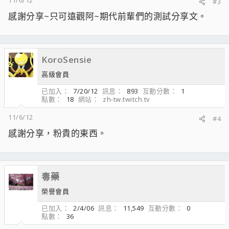
11/6/12
#3
感謝分享~只可遠觀阿~期代前輩們的測試分享文。
KoroSensie
高級會員
已加入
7/20/12
訊息
893
互動分數
1
點數
18
網站
zh-tw.twitch.tv
11/6/12
#4
感謝分享，粉貴的東西。
毒藥
榮譽會員
已加入
2/4/06
訊息
11,549
互動分數
0
點數
36