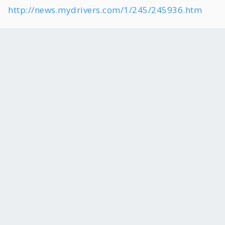
http://news.mydrivers.com/1/245/245936.htm