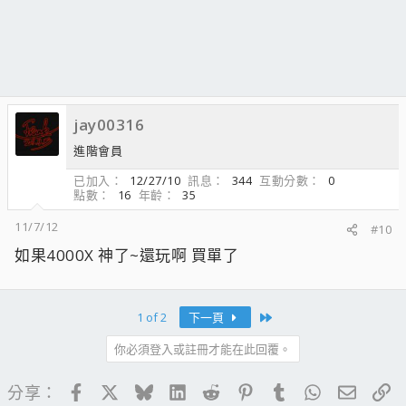
jay00316
進階會員
已加入
12/27/10
訊息
344
互動分數
0
點數
16
年齡
35
11/7/12
#10
如果4000X 神了~還玩啊 買單了
Last
1 of 2
下一頁
你必須登入或註冊才能在此回覆。
Facebook
X
Bluesky
LinkedIn
Reddit
Pinterest
Tumblr
WhatsApp
電子郵
連
分享：