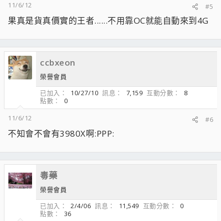
11/6/12
#5
果真是貨真價實的王者......不用靠OC就能自動來到4G
ccbxeon
榮譽會員
已加入
10/27/10
訊息
7,159
互動分數
8
點數
0
11/6/12
#6
不知會不會有3980X啊:PPP:
毒藥
榮譽會員
已加入
2/4/06
訊息
11,549
互動分數
0
點數
36