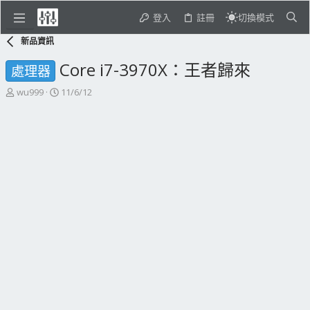
登入
註冊
切換模式
新品資訊
Core i7-3970X：王者歸來
處理器
主
開
wu999
11/6/12
題
始
發
日
起
期
人