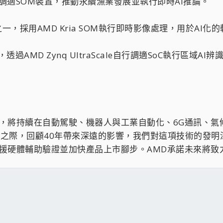
自行調適SOM裝置，推動永續漁業發展並執行即時AI推論。
，採用AMD Kria SOM執行即時影像處理，用於AI化
AMD Zynq UltraScale自行調適SoC執行區域AI辨
術，將持續在自動駕駛、機器人與工業自動化、6G通訊、
0週年之際，回顧40年帶來深遠的影響，我們對這項技術的
支援硬體輔助驗證並加快產品上市腳步。AMD承諾未來將