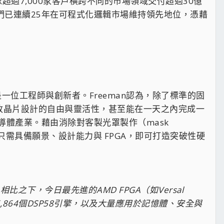
超過7,000家客戶橫跨不同的市場領域交付超過30億
我們已連續25年在可程式化邏輯市場維持領先地位，憑藉
也是一位工程師與創新者。Freeman認為，除了標準的固
修改晶片設計的自由與靈活性，甚至能在一天之內完成一
半導體產業。藉由消除對客製光罩製作（mask
，只需具備願景、設計能力與 FPGA，即可打造突破性硬
相比之下，今日最先進的AMD FPGA（如Versal
高達6,864個DSP58引擎，以及大量應用於記憶體、安全與