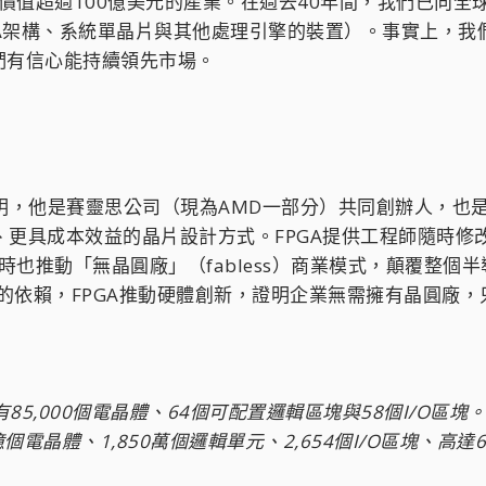
價值超過100億美元的產業。在過去40年間，我們已向全球
FPGA架構、系統單晶片與其他處理引擎的裝置）。事實上，
們有信心能持續領先市場。
man發明，他是賽靈思公司（現為AMD一部分）共同創辦人，
好、更具成本效益的晶片設計方式。FPGA提供工程師隨時
時也推動「無晶圓廠」（fabless）商業模式，顛覆整個
成本的依賴，FPGA推動硬體創新，證明企業無需擁有晶圓廠
有85,000個電晶體、64個可配置邏輯區塊與58個I/O區塊。
380億個電晶體、1,850萬個邏輯單元、2,654個I/O區塊、