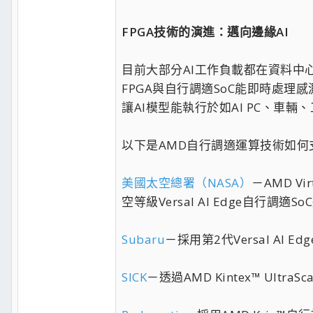
FPGA技術的演進：邁向邊緣AI
目前大部分AI工作負載都在資料中心
FPGA與自行調適SoC能即時處理
讓AI模型能執行於如AI PC、車
以下是AMD自行調適運算技術如何
美國太空總署（NASA）
－AMD 
空等級Versal AI Edge自行
Subaru
－採用第2代Versal AI E
SICK
－透過AMD Kintex™ Ult