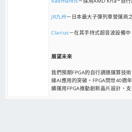
Radmantis
－採用AMD Kria™
JR九州
－日本最大子彈列車營運商之一
Clarius
－在其手持式超音波設備中，透過
展望未來
我們預期FPGA的自行調適運算技
緣AI應用的突破。FPGA問世4
續運用FPGA推動創新晶片設計、