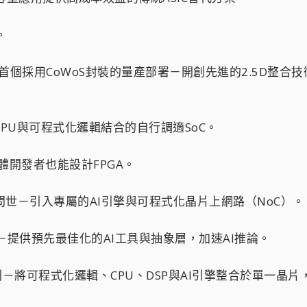
。
T成為業界首個採用CoWoS封裝的量產部署－開創先進的2.5D整
m CPU與可程式化邏輯結合的自行調適SoC。
軟體開發者也能設計FPGA。
SoC問世－引入專屬的AI引擎與可程式化晶片上網路（NoC）。
推出－提供預先最佳化的AI工具與抽象層，加速AI推論。
 Edge系列－將可程式化邏輯、CPU、DSP與AI引擎整合於