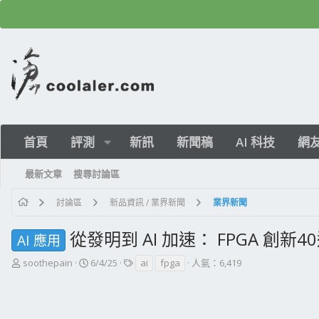
首頁
評測
新訊
新聞稿
AI 科技
網
最新文章
搜尋討論區
討論區
新品資訊 / 業界新聞
業界新聞
從發明到 AI 加速： FPGA 創新4
AI 應用
主
開
標
soothepain
6/4/25
ai
fpga
人氣：6,419
題
始
籤
發
日
起
期
人