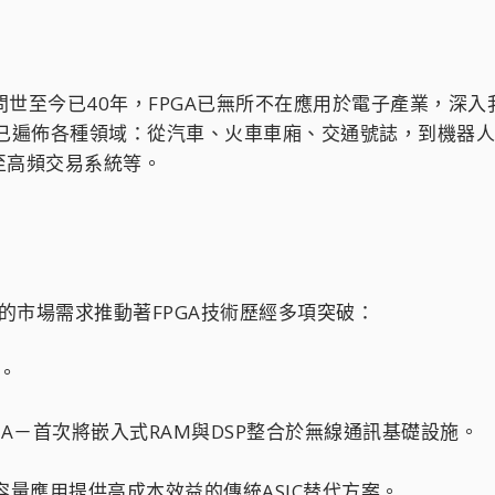
4）問世至今已40年，FPGA已無所不在應用於電子產業，深
，已遍佈各種領域：從汽車、火車車廂、交通號誌，到機器
至高頻交易系統等。
進的市場需求推動著FPGA技術歷經多項突破：
A。
™ FPGA－首次將嵌入式RAM與DSP整合於無線通訊基礎設施。
為大容量應用提供高成本效益的傳統ASIC替代方案。