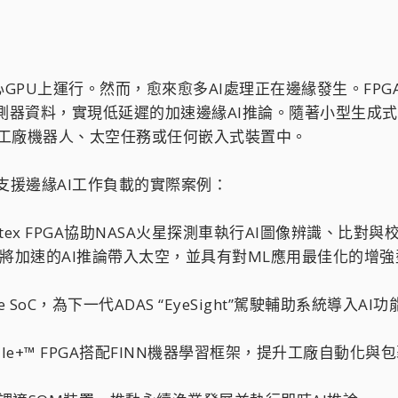
GPU上運行。然而，愈來愈多AI處理正在邊緣發生。FP
感測器資料，實現低延遲的加速邊緣AI推論。隨著小型生成式A
輛、工廠機器人、太空任務或任何嵌入式裝置中。
支援邊緣AI工作負載的實際案例：
Virtex FPGA協助NASA火星探測車執行AI圖像辨識
調適SoC將加速的AI推論帶入太空，並具有對ML應用最佳化的增強
dge SoC，為下一代ADAS “EyeSight”駕駛輔助系統導入AI
raScale+™ FPGA搭配FINN機器學習框架，提升工廠自動化