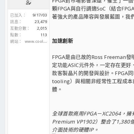
FPGA對市場影響深遠，催生了一個
顆FPGA與自行調適SoC（結合
已加入
9/17/03
著強大的產品陣容與發展藍圖，我
訊息
23,479
互動分數
2,015
點數
113
加速創新
網站
www.coolaler.com
FPGA是由已故的Ross Free
定功能ASIC元件外，一定存在更
款客製晶片的開發與設計。FPGA同
tooling）與相關非經常性工程
體。
全球首款商用FPGA－XC2064，擁
Premium VP1902）整合了1,
介面技術的硬體IP。