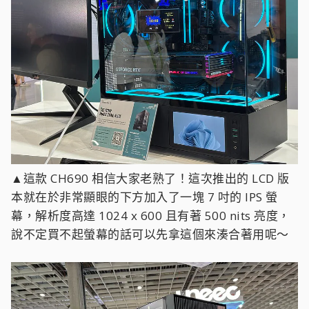
▲這款 CH690 相信大家老熟了！這次推出的 LCD 版
本就在於非常顯眼的下方加入了一塊 7 吋的 IPS 螢
幕，解析度高達 1024 x 600 且有著 500 nits 亮度，
說不定買不起螢幕的話可以先拿這個來湊合著用呢～