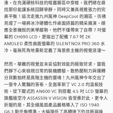
湊，在充滿硬核科技的喧囂展區中穿梭，我們總在尋
找那份能讓系統回歸寧靜，同時又兼具視覺張力的完
美平衡！這次走進九州風神 DeepCool 的展區，彷彿
見證了一場將冰冷硬體化作桌面詩篇的精采展演，順
應全景機殼的美學趨勢，他們不僅帶來了自帶 7 吋螢
幕的 CH690 LCD，更端出了配備 7.67 吋 2K
AMOLED 柔性曲面螢幕的 SILENTNOX PRO 360 水
冷，毫無死角地重新定義了海景房主機的視覺浪漫～
然而，華麗的視覺並未妥協對效能的極致苛求，當我
們靜下心來檢視日常的裝機體驗，散熱壓制力與運轉
分貝數始終是高階主機的靈魂！九州風神今年交出了
一張令人驚豔的答卷，全面革新了 VC 2.0 均溫板技
術，從下壓式的 AN600 VC 到搭載 4.5 吋 LCD 螢幕的
旗艦級空冷 ASSASSIN V VISION 皆受惠於此，更令人
折服的是，其全線風扇產品嚴格導入了 ISO 1940
G6.3 動平衡標準，大幅降低了高轉速下的共振與噪