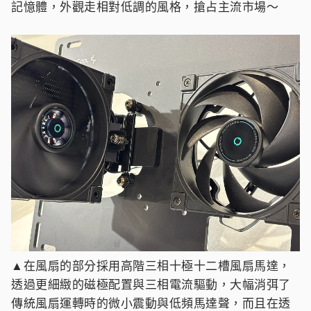
記憶體，外觀走相對低調的風格，搶占主流市場～
▲在風扇的部分採用高階三相十極十二槽風扇馬達，
透過更細緻的磁極配置與三相電流驅動，大幅消弭了
傳統風扇運轉時的微小震動與低頻馬達聲，而且在透