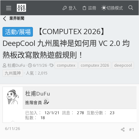
登入
註冊
切換模式
業界新聞
【COMPUTEX 2026】
活動/展場
DeepCool 九州風神是如何用 VC 2.0 均
熱板改寫散熱遊戲規則！
主
開
標
杜甫DuFu
6/11/26
computex
computex 2026
deepcool
題
始
籤
九州風神
人氣：2,015
發
日
起
期
人
杜甫DuFu
進階會員
已加入
12/1/21
訊息
278
互動分數
23
點數
18
6/11/26
#1