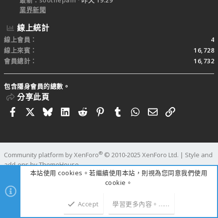
最新：soothepain
昨天 19:29
業界新聞
線上統計
線上會員
4
線上來賓
16,728
會員總計
16,732
包含隱身會員的總數。
分享此頁
Facebook
X
Bluesky
LinkedIn
Reddit
Pinterest
Tumblr
WhatsApp
電子郵件
連結
®
Community platform by XenForo
© 2010-2025 XenForo Ltd.
|
Style and
add-ons by ThemeHouse
本站使用 cookies。若繼續使用本站，則視為您同意我們使用
寬度
查詢
10
時間
0.3187s
記憶體
25.21MB
cookie。
Accept
學習更多內容。……
上方
下方