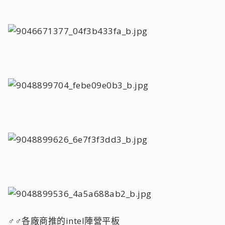
♂♂各廠商推的intel陣營平板