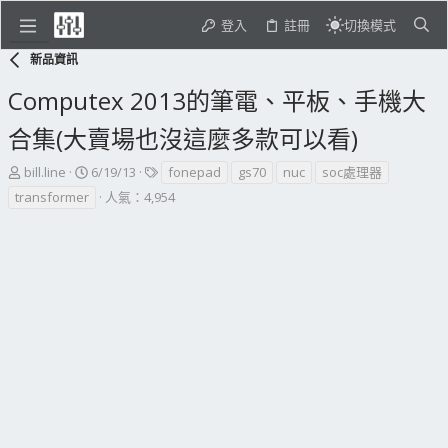
登入
註冊
切換模式
新品資訊
Computex 2013的筆電、平板、手機大
合集(大賣場也沒這麼多款可以看)
主
開
標
bill.line
6/19/13
fonepad
gs70
nuc
soc處理器
題
始
籤
transformer
人氣：4,954
發
日
起
期
人