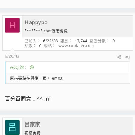
Happypc
H
********.com低階會員
已加入
6/22/08
訊息
17,744
互動分數
0
點數
0
網站
www.coolaler.com
6/20/13
#3
wdcj 說：
原來亮點在最後一張。;em03;
百分百同意... ^^ ;rr;
呂家家
呂
初級會員