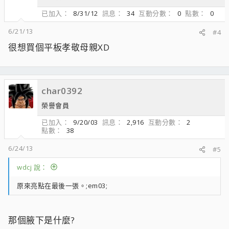
已加入
8/31/12
訊息
34
互動分數
0
點數
0
6/21/13
#4
很想買個平板孝敬母親XD
char0392
榮譽會員
已加入
9/20/03
訊息
2,916
互動分數
2
點數
38
6/24/13
#5
wdcj 說：
原來亮點在最後一張。;em03;
那個腋下是什麼?