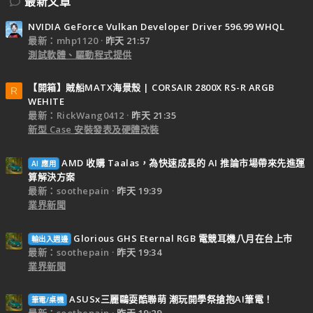
最新文章
NVIDIA GeForce Vulkan Developer Driver 596.99 WHQL
最新：mhp1120
昨天 21:57
測試軟體、驅動程式提供
【開箱】賊船MATX海景殼 | CORSAIR 2800X RS-R ARGB
R
WEHITE
最新：RickWang0412
昨天 21:35
新型 Case 安裝發表及硬體改裝
AMD 收購 Taalas，為快速成長的 AI 推論市場帶來先進運
AI 應用
算解決方案
最新：soothepain
昨天 19:39
業界新聞
Glorious GHS Eternal RGB 電競耳機八月在台上市
輸出入週邊
最新：soothepain
昨天 19:34
業界新聞
ASUSx三麗鷗耍酷聯萌 潮玩開學祭搶抱AI筆電！
筆電/桌機