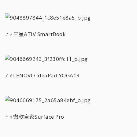
♂♂三星ATIV SmartBook
♂♂LENOVO IdeaPad YOGA13
♂♂微軟自家Surface Pro