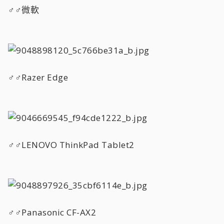
♂♂微軟
♂♂Razer Edge
♂♂LENOVO ThinkPad Tablet2
♂♂Panasonic CF-AX2