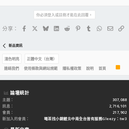
你必須登入或註冊才能在此回覆。
Facebook
X
Bluesky
LinkedIn
Reddit
Pinterest
Tumblr
WhatsApp
電子郵
連
分享：
新品資訊
淺色明亮
正體中文（台灣）
R
連絡我們
使用條款與網站規範
隱私權政策
說明
首頁
S
S
論壇統計
主題
307,088
訊息
2,716,101
會員
217,902
新加入的會員
喝茶找小錦鯉北中南全台皆有服務Gleezy：tw3