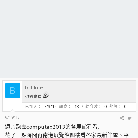
bill.line
B
初級會員
已加入
7/3/12
訊息
48
互動分數
0
點數
0
6/19/13
#1
週六跑去computex2013的各展館看看,
花了一點時間再南港展覽館四樓看各家最新筆電、平