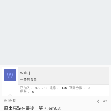
wdcj
W
一般般會員
已加入
5/20/12
訊息
140
互動分數
0
點數
0
6/19/13
#2
原來亮點在最後一張。;em03;