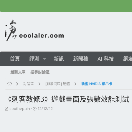
首頁
評測
新訊
新聞稿
AI 科技
網
最新文章
搜尋討論區
討論區
[非發問區] 硬體
新型 NVIDIA 顯示卡
《刺客教條3》遊戲畫面及張數效能測試
主
開
soothepain
12/12/12
題
始
發
日
起
期
人