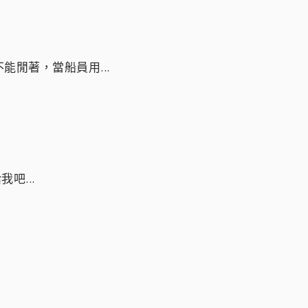
閒著，當船員用...
吧...