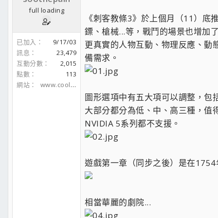
full loading
《刺客教條3》於上個月（11）底
鏢、槍械...等，戰鬥的場景也增加
已加入
9/17/03
更真實的人物互動、物理反應、動態
訊息
23,479
備需求。
互動分數
2,015
點數
113
網站
www.coolaler.com
圖形選項中有五大項可以調整，包
大部分都分為低、中、高三種，值得注
NVIDIA 5系列都不支援。
遊戲第一章（同步之後）是在1754
相當華麗的劇院...