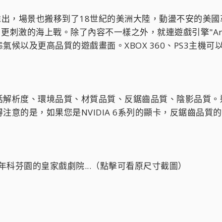
推出，場景也搬移到了18世紀的美洲大陸，動盪不安的美
了更刺激的海上戰。除了內容不一樣之外，就連遊戲引擎"Anv
氣候以及更高品質的遊戲畫面。XBOX 360、PS3主機
括解析度、環境品質、材質品質、反鋸齒品質、陰影品質。
意的是，如果您是NVIDIA 6系列的顯卡，反鋸齒品質的
年科芬園的皇家戲劇院...（點擊可看原尺寸截圖）