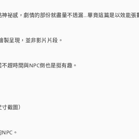
神祕感，劇情的部份就盡量不透漏...畢竟這篇是以效能張數
繪製呈現，並非影片片段。
不趕時間與NPC倒也是挺有趣。
尺寸截圖）
NPC。