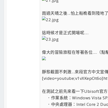
雨過天晴之後...怕上船桅看到陸地了.
這時候才是正式開場呢....
偉大的冒險旅程在等著各位....（
靜態截圖不刺激...來段官方中文宣
[video=youtube;v1vXKepOt6o]ht
在測試之前先來看一下Ubisoft
．作業系統：Windows Vista SP2 /
．中央處理器：Intel Core 2 Duo E