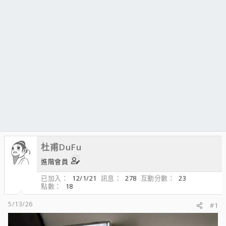
杜甫DuFu
進階會員
已加入
12/1/21
訊息
278
互動分數
23
點數
18
5/13/26
#1