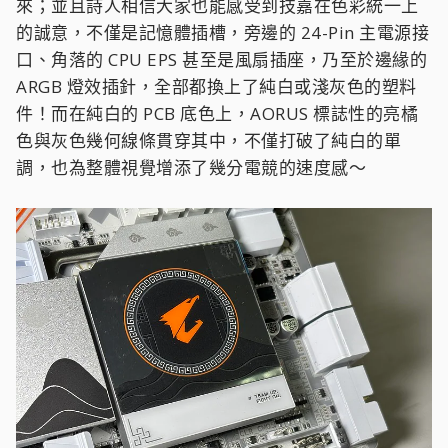
來；並且詩人相信大家也能感受到技嘉在色彩統一上
的誠意，不僅是記憶體插槽，旁邊的 24-Pin 主電源接
口、角落的 CPU EPS 甚至是風扇插座，乃至於邊緣的
ARGB 燈效插針，全部都換上了純白或淺灰色的塑料
件！而在純白的 PCB 底色上，AORUS 標誌性的亮橘
色與灰色幾何線條貫穿其中，不僅打破了純白的單
調，也為整體視覺增添了幾分電競的速度感～