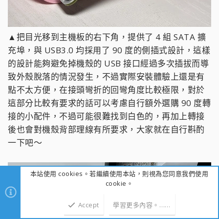
有 800x480、1920x480 或是標準的 1080p，更新率
也只需要 60Hz，甚至有些只有 30Hz，這樣就足以流
暢顯示硬體數據或 GIF 動畫了，所以它的規格上就不
需要像是原本後方 HDMI接口那樣能夠高到
4K@144Hz
如果為了這個機殼內的小螢幕配備 HDMI 2.1，不僅會
大幅增加晶片與佈線的製造成本，還會白白浪費主機
板寶貴的通道頻寬，所以只給予它基礎的 HDMI 1.4
等級，算是非常務實的做法，能有效控制主機板售
價，同時又能提供玩家所需的客製化擴充功能～
本站使用 cookies。若繼續使用本站，則視為您同意我們使用
cookie。
Accept
學習更多內容。……