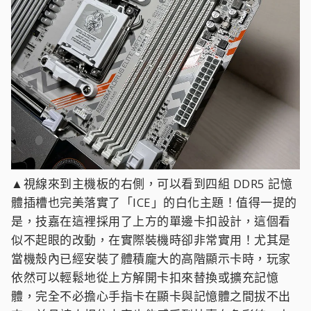
▲視線來到主機板的右側，可以看到四組 DDR5 記憶
體插槽也完美落實了「ICE」的白化主題！值得一提的
是，技嘉在這裡採用了上方的單邊卡扣設計，這個看
似不起眼的改動，在實際裝機時卻非常實用！尤其是
當機殼內已經安裝了體積龐大的高階顯示卡時，玩家
依然可以輕鬆地從上方解開卡扣來替換或擴充記憶
體，完全不必擔心手指卡在顯卡與記憶體之間拔不出