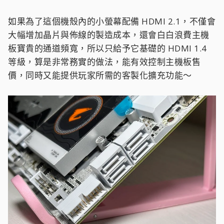
CPU/GPU 溫度等數據，或是專門用來輪播「雕妹」這
類的二次元動態桌布！
在這個設計出現之前，玩家如果要在機殼內裝螢幕，
必須把 HDMI 線從機殼內部硬生生地穿出後方的 PCIe
擋板洞口，再繞到外面插在主機板後方的 I/O 上，這
樣不僅線材外露非常破壞美觀，還會佔用一個正常顯
示器的接口，很不方便！
於是就將 HDMI 直接移到主機板右側邊緣，讓線材能
直接走機殼背板隱藏起來，完美維持正面的純淨度與
一體感，組裝上也更輕鬆一點～
但前提是這個前置 HDMI 是透過處理器的內顯來輸出
畫面，所以那些不帶內顯的 CPU 像是 7500F 就沒辦
法用，要注意一下，而它的唯一使命就是「點亮小尺
寸的監控副螢幕」，所以這類小螢幕的解析度通常只