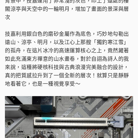
背景中，技嘉運用了非常淺的灰色，印上了遠處的樓
閣涼亭與天空中的一輪明月，增加了畫面的景深與層
次
技嘉利用銀白色的磨砂金屬作為底色，巧妙地勾勒出
遠山、涼亭、明月，以及江心上那艘「獨釣寒江雪」
的孤舟，在這片冰冷的高速運算核心之上，竟然藏著
如此充滿東方禪意的山水畫卷，對於自詡為詩人的我
來說，這種將硬核科技與古典浪漫完美融合的設計，
真的把質感拉升到了一個全新的層次！就算只是靜靜
地看著它，也是一種視覺享受～