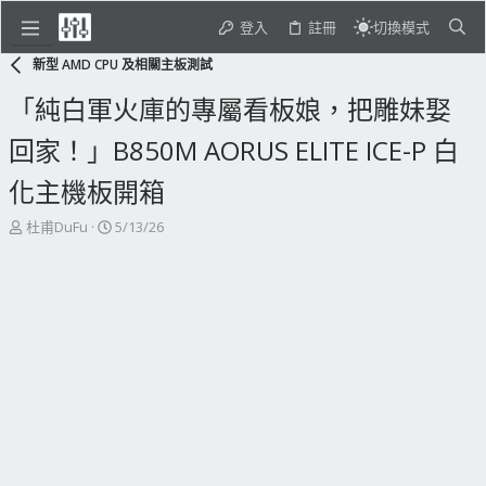
登入
註冊
切換模式
新型 AMD CPU 及相關主板測試
「純白軍火庫的專屬看板娘，把雕妹娶
回家！」B850M AORUS ELITE ICE-P 白
化主機板開箱
主
開
杜甫DuFu
5/13/26
題
始
發
日
起
期
人