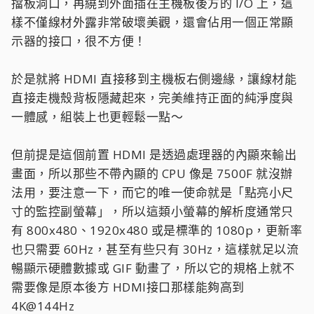
▲前置的 Type-C 接口給到了更高速的 20Gbps；在
旁邊的則是 HDMI 接口，技嘉官方稱之為
Sensor
Panel Link
，它並不是用來取代後方 I/O 的，而是有
著完全不同的任務！
為什麼要把 HDMI 接口做在主機板「裡面」？
這是專為「機殼內部副螢幕」所設計的專用接口，相
信大家也都很清楚，現在全景側透的「海景房」機殼
非常流行，許多玩家為了增加信仰值，會選擇在機殼
內部安裝一塊小巧的 LCD 螢幕，用來即時監控