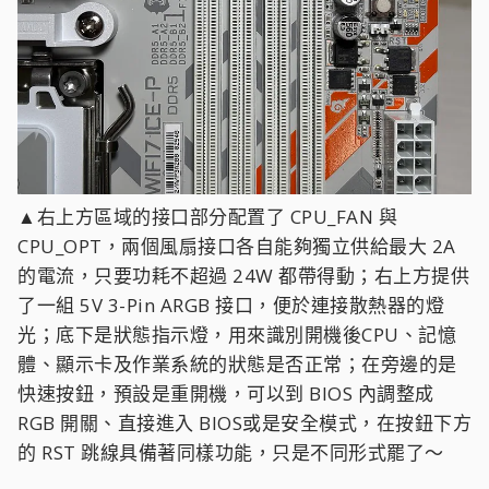
EZ-Latch Plus 快拆卡扣，即使在擁擠的機殼空間裡，
也能輕鬆實現「一指拆卡」，大大提升了 DIY 的便利
性與優雅度，徹底擺脫了還要用螺絲起子，小心翼翼
地在縫隙中去壓 PCIe 卡扣，萬一不小心手滑還可能弄
傷了主機板，舊時代的眼淚已經可以擦乾囉～