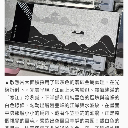
▲散熱片大面積採用了銀灰色的磨砂金屬處理，在光
線折射下，完美呈現了江面上大雪紛飛、霧氣迷濛的
「寒江」冷冽感，下半部利用純黑色的區塊與流暢的
白色線條，勾勒出層巒疊嶂的江岸與水波紋，在畫面
中央那艘小小的扁舟、戴著斗笠垂釣的漁翁，正是整
個視覺的靈魂，營造出空靈且寧靜的氛圍！銀白色的