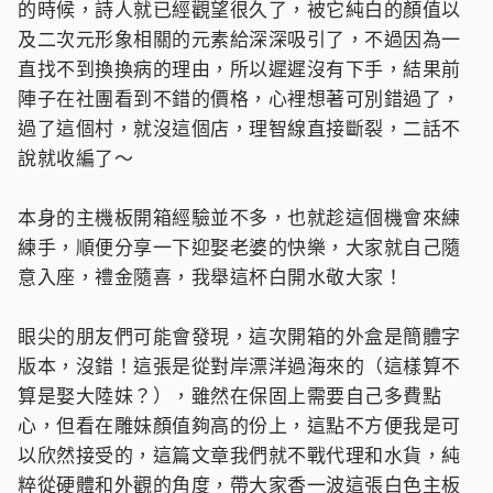
的時候，詩人就已經觀望很久了，被它純白的顏值以
及二次元形象相關的元素給深深吸引了，不過因為一
直找不到換換病的理由，所以遲遲沒有下手，結果前
陣子在社團看到不錯的價格，心裡想著可別錯過了，
過了這個村，就沒這個店，理智線直接斷裂，二話不
說就收編了～
本身的主機板開箱經驗並不多，也就趁這個機會來練
練手，順便分享一下迎娶老婆的快樂，大家就自己隨
意入座，禮金隨喜，我舉這杯白開水敬大家！
眼尖的朋友們可能會發現，這次開箱的外盒是簡體字
版本，沒錯！這張是從對岸漂洋過海來的（這樣算不
算是娶大陸妹？），雖然在保固上需要自己多費點
心，但看在雕妹顏值夠高的份上，這點不方便我是可
以欣然接受的，這篇文章我們就不戰代理和水貨，純
粹從硬體和外觀的角度，帶大家香一波這張白色主板