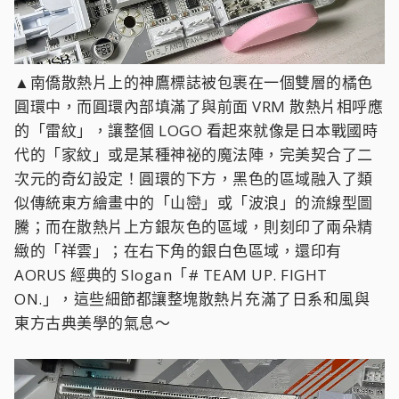
▲南僑散熱片上的神鷹標誌被包裹在一個雙層的橘色
圓環中，而圓環內部填滿了與前面 VRM 散熱片相呼應
的「雷紋」，讓整個 LOGO 看起來就像是日本戰國時
代的「家紋」或是某種神祕的魔法陣，完美契合了二
次元的奇幻設定！圓環的下方，黑色的區域融入了類
似傳統東方繪畫中的「山巒」或「波浪」的流線型圖
騰；而在散熱片上方銀灰色的區域，則刻印了兩朵精
緻的「祥雲」；在右下角的銀白色區域，還印有
AORUS 經典的 Slogan「# TEAM UP. FIGHT
ON.」，這些細節都讓整塊散熱片充滿了日系和風與
東方古典美學的氣息～