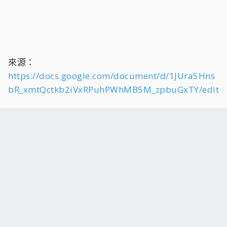
來源：
https://docs.google.com/document/d/1JUra5Hns
bR_xmtQctkb2iVxRPuhPWhMB5M_zpbuGxTY/edit