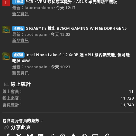
PCB、VRM 缺料成本提升，ASUS 率先調漲主機板
主機板
L
最新：laudmankimo
今天 12:17
新品資訊
GIGABYTE 推出 B760M GAMING WIFI6E DDR4 GEN5
主機板
最新：soothepain
今天 12:02
新品資訊
Intel Nova Lake-S 12 Xe3P 達 APU 級內顯效能, 但可能
處理器
吃掉 40W
最新：soothepain
今天 10:23
新品資訊
線上統計
線上會員
11
線上來賓
11,729
會員總計
11,740
包含隱身會員的總數。
分享此頁
Facebook
X
Bluesky
LinkedIn
Reddit
Pinterest
Tumblr
WhatsApp
電子郵件
連結