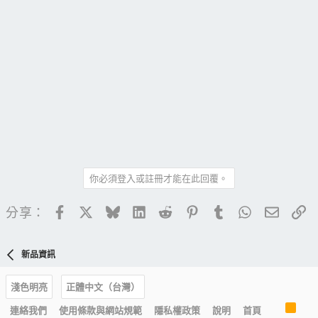
你必須登入或註冊才能在此回覆。
Facebook
X
Bluesky
LinkedIn
Reddit
Pinterest
Tumblr
WhatsApp
電子郵
連
分享：
新品資訊
淺色明亮
正體中文（台灣）
R
連絡我們
使用條款與網站規範
隱私權政策
說明
首頁
S