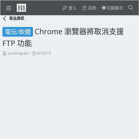
登入
註冊
切換模式
新品資訊
Chrome 瀏覽器將取消支援
電玩/軟體
FTP 功能
主
開
soothepain
8/20/19
題
始
發
日
起
期
人