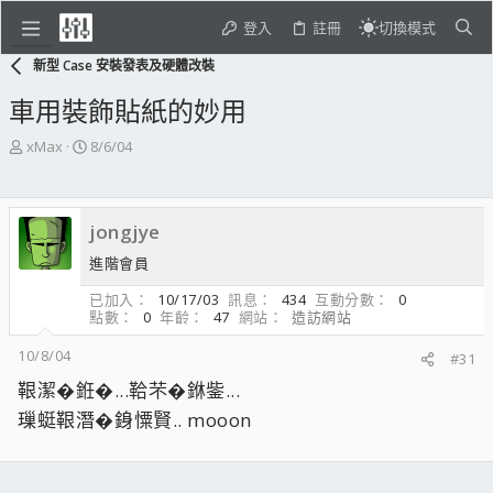
登入
註冊
切換模式
新型 Case 安裝發表及硬體改裝
車用裝飾貼紙的妙用
主
開
xMax
8/6/04
題
始
發
日
起
期
jongjye
人
進階會員
已加入
10/17/03
訊息
434
互動分數
0
點數
0
年齡
47
網站
造訪網站
10/8/04
#31
鞎潔�銋�...鞈芣�銝鈭...
璅蜓鞎潛�銵憟賢.. mooon