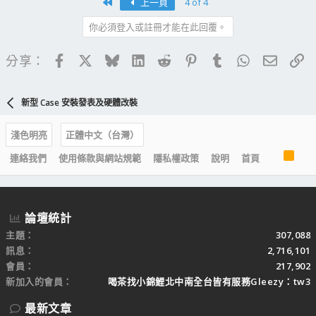
First
上一頁
4 of 4
你必須登入或註冊才能在此回覆。
Facebook
X
Bluesky
LinkedIn
Reddit
Pinterest
Tumblr
WhatsApp
電子郵
連
分享：
新型 Case 安裝發表及硬體改裝
淺色明亮
正體中文（台灣）
R
連絡我們
使用條款與網站規範
隱私權政策
說明
首頁
S
S
論壇統計
主題
307,088
訊息
2,716,101
會員
217,902
新加入的會員
喝茶找小錦鯉北中南全台皆有服務Gleezy：tw3
最新文章