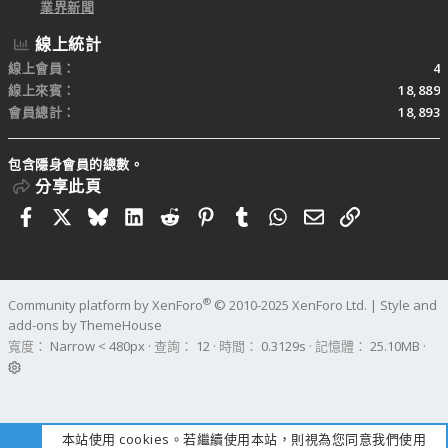
業界新聞
線上統計
線上會員
4
線上來賓
18,889
會員總計
18,893
包含隱身會員的總數。
分享此頁
Facebook
X
Bluesky
LinkedIn
Reddit
Pinterest
Tumblr
WhatsApp
電子郵件
連結
®
Community platform by XenForo
© 2010-2025 XenForo Ltd.
|
Style and
add-ons by ThemeHouse
寬度
查詢
12
時間
0.3129s
記憶體
25.10MB
本站使用 cookies。若繼續使用本站，則視為您同意我們使用