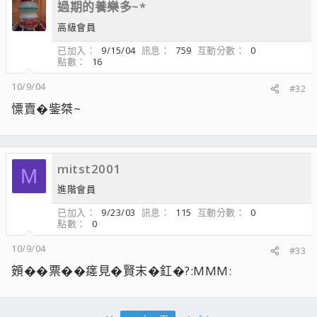
過期的養樂多~*
高級會員
已加入
9/15/04
訊息
759
互動分數
0
點數
16
10/9/04
#32
憟賣�鈭桀~
mitst2001
M
進階會員
已加入
9/23/03
訊息
115
互動分數
0
點數
0
10/9/04
#33
頞��票��瘥見�賢末�釭�?:MMM: