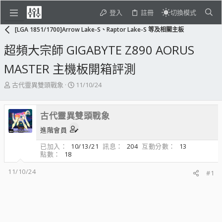
登入
註冊
切換模式
[LGA 1851/1700]Arrow Lake-S、Raptor Lake-S 等及相關主板
超頻大宗師 GIGABYTE Z890 AORUS
MASTER 主機板開箱評測
主
開
古代靈異雙頭戰象
11/10/24
題
始
發
日
起
期
古代靈異雙頭戰象
人
進階會員
已加入
10/13/21
訊息
204
互動分數
13
點數
18
11/10/24
#1