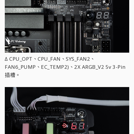
∆ CPU_OPT、CPU_FAN、SYS_FAN2、
FAN6_PUMP、EC_TEMP2)、2X ARGB_V2 5v 3-Pin
插槽。