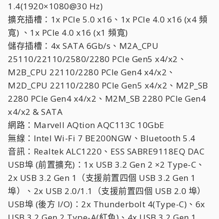
1.4(1920×1080@30 Hz)
擴充插槽：1x PCIe 5.0 x16、1x PCIe 4.0 x16 (x4 頻
寬) 、1x PCIe 4.0 x16 (x1 頻寬)
儲存插槽：4x SATA 6Gb/s、M2A_CPU
25110/22110/2580/2280 PCIe Gen5 x4/x2、
M2B_CPU 22110/2280 PCIe Gen4 x4/x2、
M2D_CPU 22110/2280 PCIe Gen5 x4/x2、M2P_SB
2280 PCIe Gen4 x4/x2、M2M_SB 2280 PCIe Gen4
x4/x2 & SATA
網路：Marvell AQtion AQC113C 10GbE
無線：Intel Wi-Fi 7 BE200NGW、Bluetooth 5.4
音訊：Realtek ALC1220、ESS SABRE9118EQ DAC
USB埠 (前置擴充)：1x USB 3.2 Gen 2 ×2 Type-C、
2x USB 3.2 Gen 1（支援前置四個 USB 3.2 Gen 1
埠）、2x USB 2.0/1.1（支援前置四個 USB 2.0 埠）
USB埠 (後方 I/O)：2x Thunderbolt 4(Type-C)、6x
USB 3.2 Gen 2 Type-A(紅色)、4x USB 3.2 Gen 1