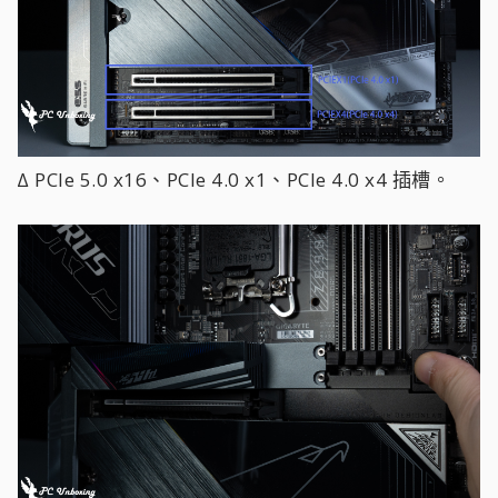
∆ PCIe 5.0 x16、PCIe 4.0 x1、PCIe 4.0 x4 插槽。