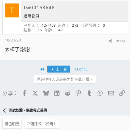
tw00158648
T
進階會員
已加入
12/4/08
訊息
273
互動分數
0
點數
16
年齡
47
10/24/23
#124
太棒了謝謝
First
上一頁
13 of 13
你必須登入或註冊才能在此回覆。
Facebook
X
Bluesky
LinkedIn
Reddit
Pinterest
Tumblr
WhatsApp
電子郵
連
分享：
測試軟體、驅動程式提供
淺色明亮
正體中文（台灣）