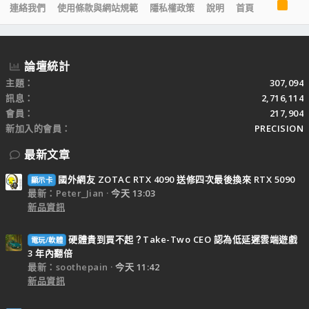
R
連絡我們
使用條款與網站規範
隱私權政策
說明
首頁
S
S
論壇統計
主題
307,094
訊息
2,716,114
會員
217,904
新加入的會員
PRECISION
最新文章
國外網友 ZOTAC RTX 4090 送修四次最後換來 RTX 5090
顯示卡
最新：Peter_Jian
今天 13:03
新品資訊
硬體貴到買不起？Take-Two CEO 認為低延遲雲端遊戲
電玩/軟體
3 年內翻倍
最新：soothepain
今天 11:42
新品資訊