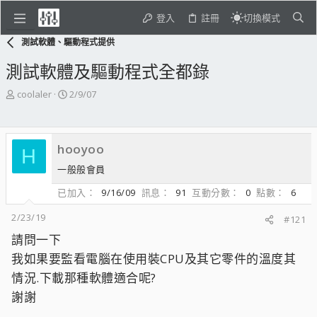
登入
註冊
切換模式
測試軟體、驅動程式提供
測試軟體及驅動程式全都錄
主
開
coolaler
2/9/07
題
始
發
日
起
期
hooyoo
人
H
一般般會員
已加入
9/16/09
訊息
91
互動分數
0
點數
6
2/23/19
#121
請問一下
我如果要監看電腦在使用裝CPU及其它零件的溫度其
情況.下載那種軟體適合呢?
謝謝